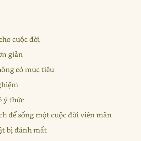
cho cuộc đời
ơn giản
không có mục tiêu
nghiệm
ó ý thức
ách để sống một cuộc đời viên mãn
ật bị đánh mất