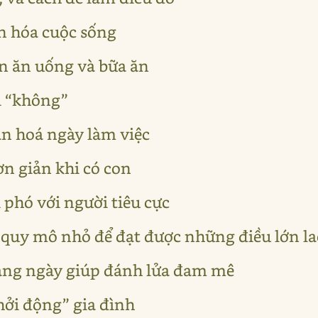
ản hóa cuộc sống
en ăn uống và bữa ăn
i “không”
ản hoá ngày làm việc
ơn giản khi có con
i phó với người tiêu cực
 quy mô nhỏ để đạt được những điều lớn l
hàng ngày giúp đánh lửa đam mê
khởi động” gia đình