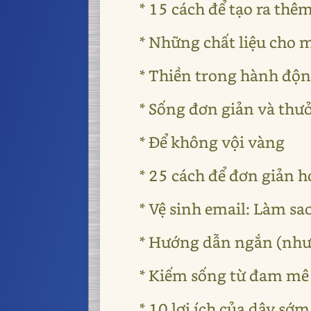
* 15 cách để tạo ra thê
* Những chất liệu cho 
* Thiền trong hành độ
* Sống đơn giản và thư
* Để không vội vàng
* 25 cách để đơn giản h
* Vệ sinh email: Làm sa
* Hướng dẫn ngắn (như
* Kiếm sống từ đam mê
* 10 lợi ích của dậy sớm