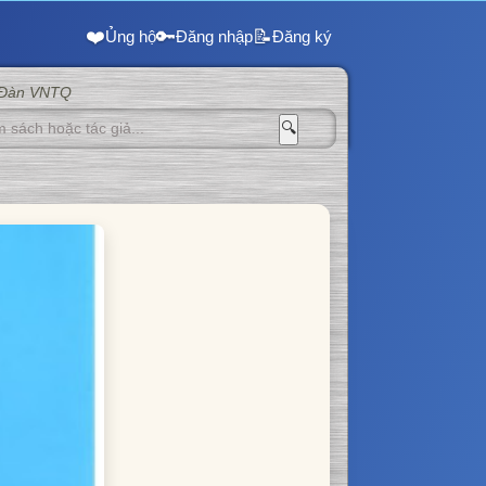
❤️
🔑
📝
Ủng hộ
Đăng nhập
Đăng ký
 Đàn VNTQ
🔍