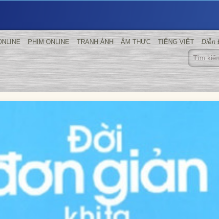
Diễn
ONLINE
PHIM ONLINE
TRANH ẢNH
ẨM THỰC
TIẾNG VIỆT