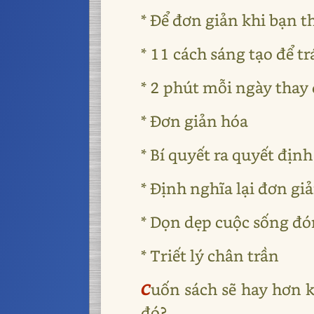
* Để đơn giản khi bạn t
* 11 cách sáng tạo để t
* 2 phút mỗi ngày thay 
* Đơn giản hóa
* Bí quyết ra quyết địn
* Định nghĩa lại đơn gi
* Dọn dẹp cuộc sống đ
* Triết lý chân trần
C
uốn sách sẽ hay hơn k
đó?