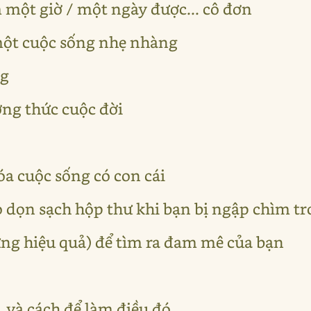
m một giờ / một ngày được... cô đơn
một cuộc sống nhẹ nhàng
ng
ởng thức cuộc đời
óa cuộc sống có con cái
o dọn sạch hộp thư khi bạn bị ngập chìm t
ng hiệu quả) để tìm ra đam mê của bạn
, và cách để làm điều đó