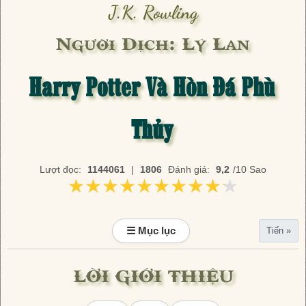
J.K. Rowling
Người Dịch: Lý Lan
Harry Potter Và Hòn Đá Phù
Thủy
Lượt đọc:
1144061
|
1806
Đánh giá:
9,2
/10 Sao
★★★★★★★★★★
★★★★★★★★★★
☰ Mục lục
Tiến »
LỜI GIỚI THIỆU