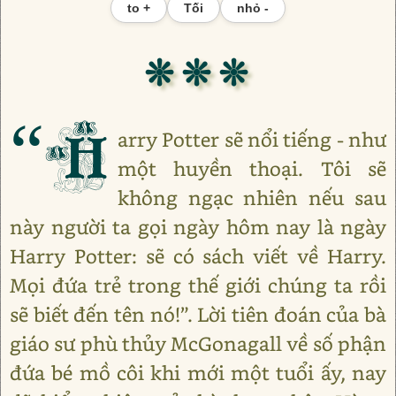
to +
Tối
nhỏ -
❊ ❊ ❊
“H
arry Potter sẽ nổi tiếng - như
một huyền thoại. Tôi sẽ
không ngạc nhiên nếu sau
này người ta gọi ngày hôm nay là ngày
Harry Potter: sẽ có sách viết về Harry.
Mọi đứa trẻ trong thế giới chúng ta rồi
sẽ biết đến tên nó!”. Lời tiên đoán của bà
giáo sư phù thủy McGonagall về số phận
đứa bé mồ côi khi mới một tuổi ấy, nay