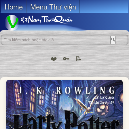
Home
Menu Thư viện
🔍
❤️
🔑
📝