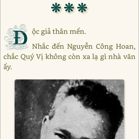
❊ ❊ ❊
Đ
ộc giả thân mến.
Nhắc đến Nguyễn Công Hoan,
chắc Quý Vị không còn xa lạ gì nhà văn
ấy.