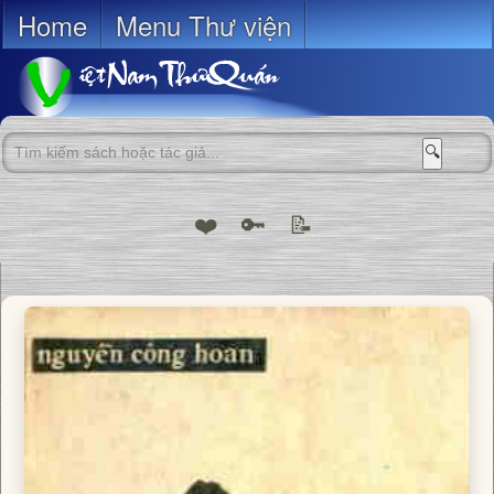
Home
Menu Thư viện
🔍
❤️
🔑
📝