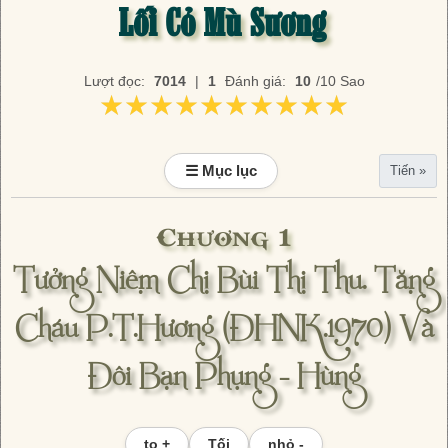
Lối Cỏ Mù Sương
Lượt đọc:
7014
|
1
Đánh giá:
10
/10 Sao
★★★★★★★★★★
★★★★★★★★★★
☰ Mục lục
Tiến »
Chương 1
Tưởng Niệm Chị Bùi Thị Thu. Tặng
Cháu P.T.Hương (ĐHNK.1970) Và
Đôi Bạn Phụng – Hùng
to +
Tối
nhỏ -