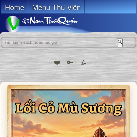
Home
Menu Thư viện
🔍
❤️
🔑
📝