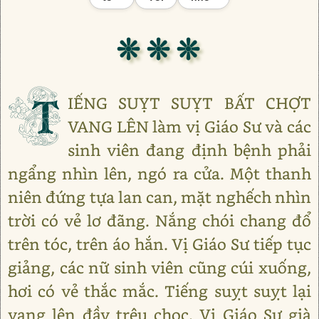
❊ ❊ ❊
T
IẾNG SUỴT SUỴT BẤT CHỢT
VANG LÊN làm vị Giáo Sư và các
sinh viên đang định bệnh phải
ngẩng nhìn lên, ngó ra cửa. Một thanh
niên đứng tựa lan can, mặt nghếch nhìn
trời có vẻ lơ đãng. Nắng chói chang đổ
trên tóc, trên áo hắn. Vị Giáo Sư tiếp tục
giảng, các nữ sinh viên cũng cúi xuống,
hơi có vẻ thắc mắc. Tiếng suỵt suỵt lại
vang lên đầy trêu chọc. Vị Giáo Sư già