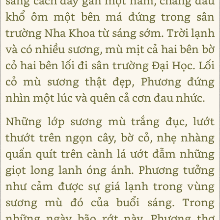
sáng cách đây gần một năm, chàng đau
khổ ôm một bên má đứng trong sân
trường Nha Khoa từ sáng sớm. Trời lạnh
và có nhiều sương, mù mịt cả hai bên bờ
cỏ hai bên lối đi sân trường Đại Học. Lối
cỏ mù sương thật đẹp, Phương đứng
nhìn một lúc và quên cả cơn đau nhức.
Những lớp sương mù trắng đục, lướt
thướt trên ngọn cây, bờ cỏ, nhẹ nhàng
quấn quít trên cành lá ướt đẫm những
giọt long lanh óng ánh. Phương tưởng
như cảm được sự giá lạnh trong vùng
sương mù đó của buổi sáng. Trong
những ngày bão rớt này. Phương thơ