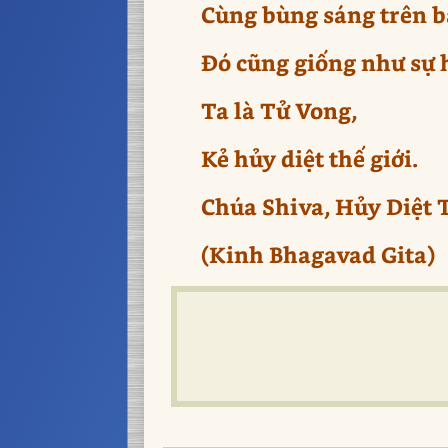
Cùng bùng sáng trên bầ
Đó cũng giống như sự h
Ta là Tử Vong,
Kẻ hủy diệt thế giới.
Chúa Shiva, Hủy Diệt 
(Kinh Bhagavad Gita)