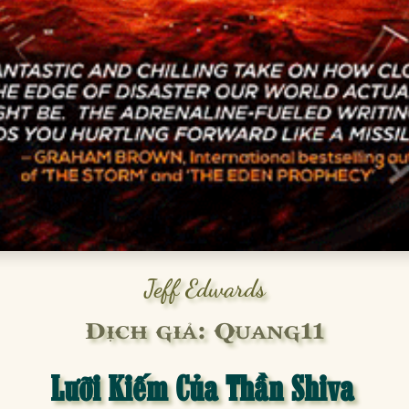
Jeff Edwards
Dịch giả: Quang11
Lưỡi Kiếm Của Thần Shiva