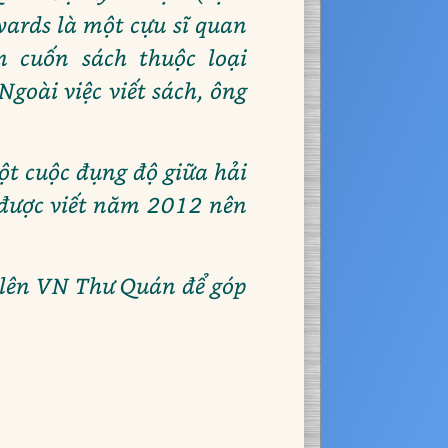
dwards là một cựu sĩ quan
 cuốn sách thuộc loại
goài việc viết sách, ông
một cuộc đụng độ giữa hải
 được viết năm 2012 nên
g lên VN Thư Quán để góp