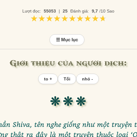
Lượt đọc:
55053
|
25
Đánh giá:
9,7
/10 Sao
★★★★★★★★★★
★★★★★★★★★★
☰ Mục lục
Giới thiệu của người dịch:
to +
Tối
nhỏ -
❊ ❊ ❊
hần Shiva, tên nghe giống như một truyện t
ng thật ra đây là một truyện thuộc loại 