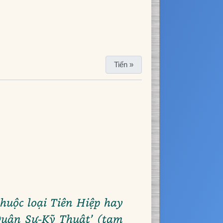
Tiến »
huộc loại Tiên Hiệp hay
‘Quân Sự-Kỹ Thuật’ (tạm