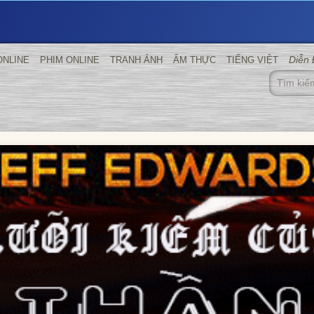
Diễn
ONLINE
PHIM ONLINE
TRANH ẢNH
ẨM THỰC
TIẾNG VIỆT