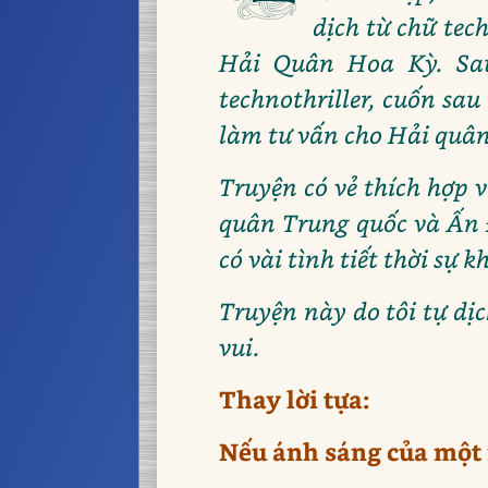
dịch từ chữ tec
Hải Quân Hoa Kỳ. Sau
technothriller, cuốn sa
làm tư vấn cho Hải quâ
Truyện có vẻ thích hợp v
quân Trung quốc và Ấn 
có vài tình tiết thời sự 
Truyện này do tôi tự dị
vui.
Thay lời tựa:
Nếu ánh sáng của một