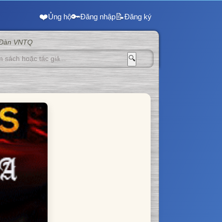
❤️
🔑
📝
Ủng hộ
Đăng nhập
Đăng ký
 Đàn VNTQ
🔍