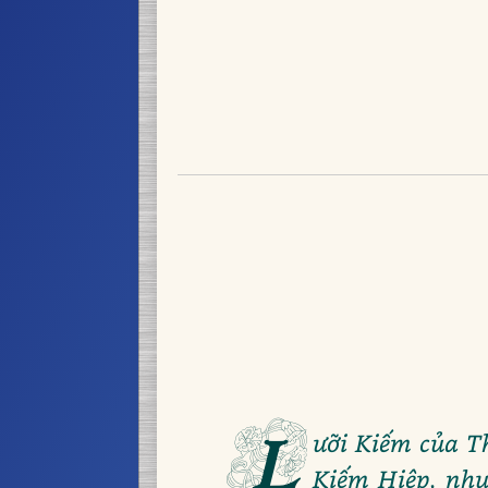
L
ưỡi Kiếm của T
Kiếm Hiệp, như