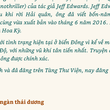
hnothriller) của tác giả Jeff Edwards. Jeff E
 khi rời Hải quân, ông đã viết bốn-năm
u cùng vừa xuất bản vào tháng 6 năm 2016. N
n Hoa Kỳ.
ới tình trạng hiện tại ở biển Đông vì kể về 
Độ, với những vũ khí tân tiến nhất. Truyện
không được chính xác.
ch và đã đăng trên Tàng Thư Viện, nay đăn
 ngàn thái dương