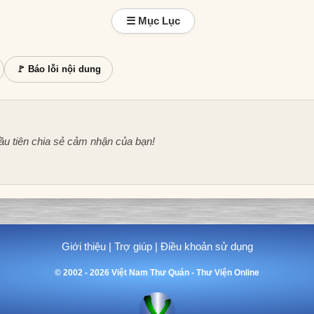
☰ Mục Lục
🚩 Báo lỗi nội dung
ầu tiên chia sẻ cảm nhận của bạn!
Giới thiệu
|
Trợ giúp
|
Điều khoản sử dụng
© 2002 - 2026 Việt Nam Thư Quán - Thư Viện Online