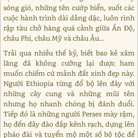
sóng gió, những tên cướp biển, suốt các
cuộc hành trình dài dằng dặc, luôn rình
rập tàu chở hàng quá cảnh giữa Ấn Độ,
châu Phi, châu Mỹ và châu Âu...
Trải qua nhiều thế kỷ, biết bao kẻ xâm
lăng đã không cưỡng lại được ham
muốn chiếm cứ mảnh đất xinh đẹp này.
Người Ethiopia từng đổ bộ lên đây với
những cây cung và những mũi tên
nhưng họ nhanh chóng bị đánh đuổi.
Tiếp đó là những người Perses mày rậm,
họ đến đây đào đắp kênh rạch, dựng lên
pháo đài và tuyển mộ một số bộ tộc để