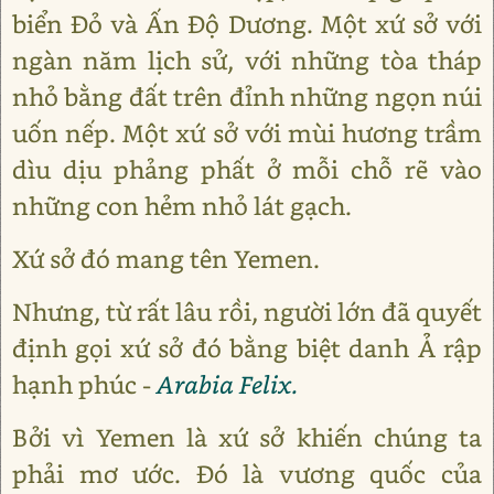
biển Đỏ và Ấn Độ Dương. Một xứ sở với
ngàn năm lịch sử, với những tòa tháp
nhỏ bằng đất trên đỉnh những ngọn núi
uốn nếp. Một xứ sở với mùi hương trầm
dìu dịu phảng phất ở mỗi chỗ rẽ vào
những con hẻm nhỏ lát gạch.
Xứ sở đó mang tên Yemen.
Nhưng, từ rất lâu rồi, người lớn đã quyết
định gọi xứ sở đó bằng biệt danh Ả rập
hạnh phúc -
Arabia Felix.
Bởi vì Yemen là xứ sở khiến chúng ta
phải mơ ước. Đó là vương quốc của