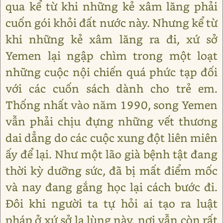
qua kể từ khi những kẻ xâm lăng phải
cuốn gói khỏi đất nước này. Nhưng kể từ
khi những kẻ xâm lăng ra đi, xứ sở
Yemen lại ngập chìm trong một loạt
những cuộc nội chiến quá phức tạp đối
với các cuốn sách dành cho trẻ em.
Thống nhất vào năm 1990, song Yemen
vẫn phải chịu đựng những vết thương
dai dẳng do các cuộc xung đột liên miên
ấy để lại. Như một lão già bệnh tật đang
thời kỳ dưỡng sức, đã bị mất điểm mốc
và nay đang gắng học lại cách bước đi.
Đôi khi người ta tự hỏi ai tạo ra luật
pháp ở xứ sở lạ lùng này, nơi vẫn còn rất