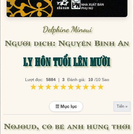
Delphine Minoui
Người dịch: Nguyễn Bình An
LY HÔN TUỔI LÊN MƯỜI
Lượt đọc:
5884
|
3
Đánh giá:
10
/10 Sao
★★★★★★★★★★
★★★★★★★★★★
☰ Mục lục
Tiến »
Nojoud, cô bé anh hùng thời