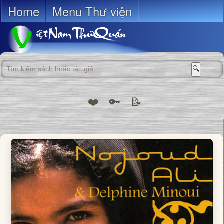
Home
Menu Thư viện
🔍
❤️
🔑
📝