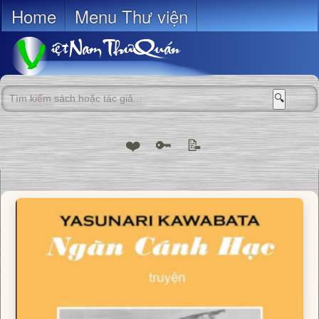
Home
Menu Thư viện
🔍
❤️
🔑
📝