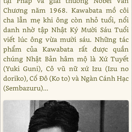
tại Pháp và giải thưởng Nobel Văn
Chương năm 1968. Kawabata mồ côi
cha lẫn mẹ khi ông còn nhỏ tuổi, nổi
danh nhờ tập Nhật Ký Mười Sáu Tuổi
viết lúc ông vừa mười sáu. Những tác
phẩm của Kawabata rất được quần
chúng Nhật Bản hâm mộ là Xứ Tuyết
(Yuki Guni), Cô vũ nữ xứ Izu (Izu no
doriko), Cố Đô (Ko to) và Ngàn Cánh Hạc
(Sembazuru)...