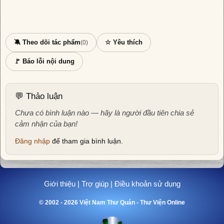
🔕 Theo dõi tác phẩm
☆ Yêu thích
(0)
🚩 Báo lỗi nội dung
💬 Thảo luận
Chưa có bình luận nào — hãy là người đầu tiên chia sẻ
cảm nhận của bạn!
Đăng nhập
để tham gia bình luận.
Giới thiệu
|
Trợ giúp
|
Điều khoản sử dụng
© 2002 - 2026 Việt Nam Thư Quán - Thư Viện Online