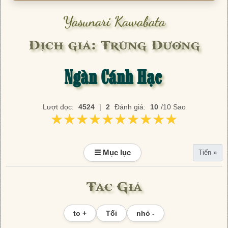
Yasunari Kawabata
Dịch giả: Trùng Dương
Ngàn Cánh Hạc
Lượt đọc:
4524
|
2
Đánh giá:
10
/10 Sao
★★★★★★★★★★
★★★★★★★★★★
☰ Mục lục
Tiến »
Tác Giả
to +
Tối
nhỏ -