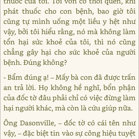
thuốc của tôi. Tôi vốn có thói quen, khi
phát thuốc cho con bệnh, bao giờ tôi
cũng tự mình uống một liều y hệt như
vậy, bởi tôi hiểu rằng, nó mà không làm
tổn hại sức khoẻ của tôi, thì nó cũng
chẳng gây hại cho sức khoẻ của người
bệnh. Đúng không?
- Bẩm đúng ạ! – Mấy bà con đã được trấn
an trả lời. Họ không hề nghĩ, bổn phận
của đốc tờ đâu phải chỉ có việc đừng làm
hại người khác, mà còn là cứu giúp nữa.
Ông Dasonville, – đốc tờ có cái tên như
vậy, – đặc biệt tin vào sự công hiệu tuyệt