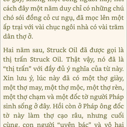
cách đây một năm duy chỉ có những chú
chó sói đồng cỏ cư ngụ, đã mọc lên một
ấp trại với vài chục ngôi nhà có vài trăm
dân thợ ở.
Hai năm sau, Struck Oil đã được gọi là
thị trấn Struck Oil. Thật vậy, nó đã là
“thị trấn” với đầy đủ ý nghĩa của từ này.
Xin lưu ý, lúc này đã có một thợ giày,
một thợ may, một thợ mộc, một thợ rèn,
một thợ chạm và một đốc tờ người Pháp
sinh sống ở đây. Hồi còn ở Pháp ông đốc
tờ này làm thợ cạo râu, nhưng cuối
cùng, con người “uyên bác” và vô hại