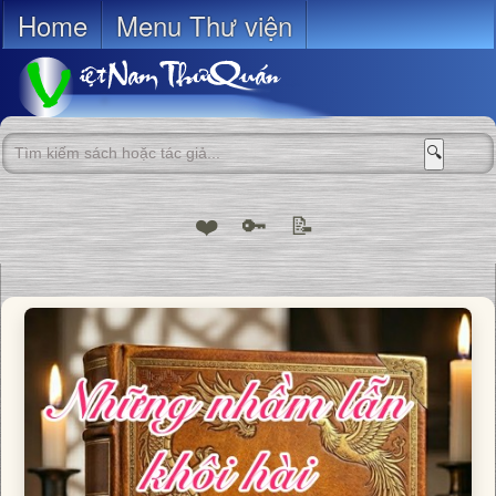
Home
Menu Thư viện
🔍
❤️
🔑
📝