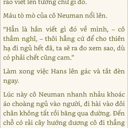
rào viết lên tường chữ gì đó.
Máu tò mò của cô Neuman nổi lên.
“Hẳn là hắn viết gì đó về mình, – cô
thầm nghĩ, – thôi hẵng cứ để cho thiên
hạ đi ngủ hết đã, ta sẽ ra đo xem sao, dù
có phải chết cũng cam.”
Làm xong việc Hans lên gác và tắt đèn
ngay.
Lúc này cô Neuman nhanh nhảu khoác
áo choàng ngủ vào người, đi hài vào đôi
chân không tất rồi băng qua đường. Đến
chỗ có rải cây hướng dương cô đi thẳng