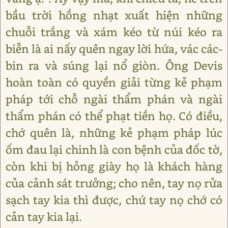
bầu trời hồng nhạt xuất hiện những
chuỗi trắng và xám kéo từ núi kéo ra
biễn là ai nấy quên ngay lời hứa, vác các-
bin ra và súng lại nổ giòn. Ông Devis
hoàn toàn có quyền giải từng kẻ phạm
pháp tới chỗ ngài thẩm phán và ngài
thẩm phán có thể phạt tiền họ. Có điều,
chớ quên là, những kẻ phạm pháp lúc
ốm đau lại chinh là con bệnh của đốc tờ,
còn khi bị hỏng giày họ là khách hàng
của cảnh sát trưởng; cho nên, tay nọ rửa
sạch tay kia thì được, chứ tay nọ chớ có
cản tay kia lại.