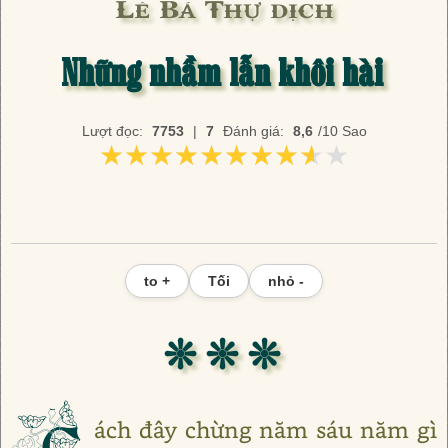
Lê Bá Thự dịch
Những nhầm lẫn khôi hài
Lượt đọc:
7753
|
7
Đánh giá:
8,6
/10 Sao
★★★★★★★★★★
★★★★★★★★★★
to +
Tối
nhỏ -
❊ ❊ ❊
C
ách đây chừng năm sáu năm gì