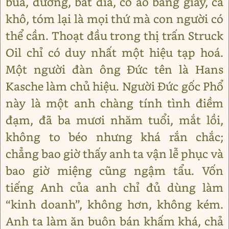
búa, đường, bát đĩa, cổ áo bằng giấy, cá
khô, tóm lại là mọi thứ mà con người có
thể cần. Thoạt đầu trong thị trấn Struck
Oil chỉ có duy nhất một hiệu tạp hoá.
Một người đàn ông Đức tên là Hans
Kasche làm chủ hiệu. Người Đức gốc Phổ
này là một anh chàng tính tình điềm
đạm, đã ba mươi nhăm tuổi, mắt lồi,
không to béo nhưng khá rắn chắc;
chẳng bao giờ thấy anh ta vận lễ phục và
bao giờ miệng cũng ngậm tẩu. Vốn
tiếng Anh của anh chỉ đủ dùng làm
“kinh doanh”, không hơn, không kém.
Anh ta làm ăn buôn bán khấm khá, chả