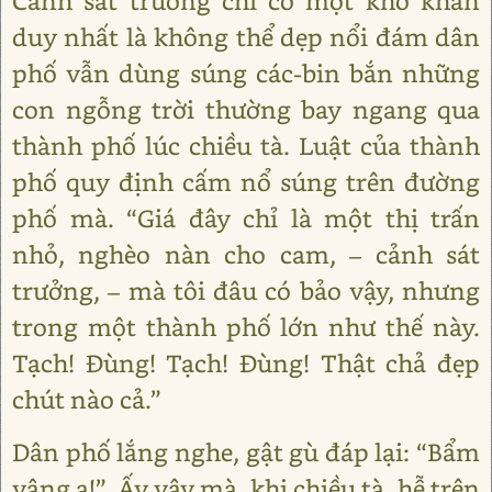
Cảnh sát trưởng chỉ có một khó khăn
duy nhất là không thể dẹp nổi đám dân
phố vẫn dùng súng các-bin bắn những
con ngỗng trời thường bay ngang qua
thành phố lúc chiều tà. Luật của thành
phố quy định cấm nổ súng trên đường
phố mà. “Giá đây chỉ là một thị trấn
nhỏ, nghèo nàn cho cam, – cảnh sát
trưởng, – mà tôi đâu có bảo vậy, nhưng
trong một thành phố lớn như thế này.
Tạch! Đùng! Tạch! Đùng! Thật chả đẹp
chút nào cả.”
Dân phố lắng nghe, gật gù đáp lại: “Bẩm
vâng ạ!”. Ấy vậy mà, khi chiều tà, hễ trên