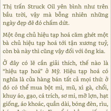
Thị trấn Struck Oil yên bình như trên
bầu trời, vậy mà bỗng nhiên những
ngày đẹp đẽ đó chấm dứt.
Một ông chủ hiệu tạp hoá căm ghét một
bà chủ hiệu tạp hoá tới tận xương tuỷ,
còn bà này thì cũng vậy đối với ông kia.
Ở đây có lẽ cần giải thích, thế nào là
“hiệu tạp hoá” ở Mỹ. Hiệu tạp hoá có
nghĩa là cửa hàng bán tất cả mọi thứ: ở
đó có thể mua bột mì, mũ, xì gà, chổi,
khuy áo, gạo, cá trích, sơ mi, mỡ lợn, hạt
giống, áo khoác, quần dài, bóng đèn, rìu,