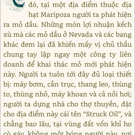
đó, tại một địa điểm thuộc địa
hạt Maripoza người ta phát hiện
ra mỏ dầu. Những món lợi nhuận kếch
xù mà các mỏ dầu ở Nevada và các bang
khác đem lại đã khiến mấy vị chủ thầu
chung tay lập ngay một công ty liên
doanh để khai thác mỏ mới phát hiện
này. Người ta tuôn tới đây đủ loại thiết
bị: máy bơm, cần trục, thang leo, thùng
to, thùng nhỏ, máy khoan và cả nồi hơi;
người ta dựng nhà cho thợ thuyền, đặt
cho địa điểm này cái tên “Struck Oil”, và
chẳng bao lâu, tại vùng đất vốn khỉ ho
cò gáy, không một bóng người này, nơi