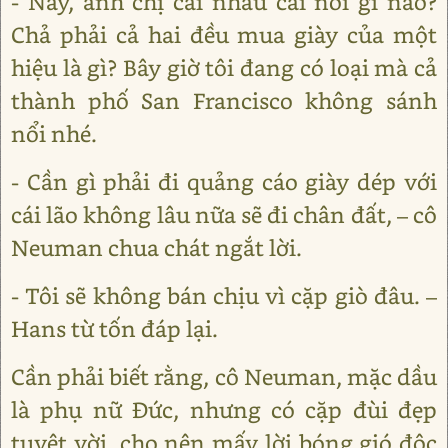
- Này, anh chị cãi nhau cái nỗi gì nào?
Chả phải cả hai đều mua giày của một
hiệu là gì? Bây giờ tôi đang có loại mà cả
thành phố San Francisco không sánh
nổi nhé.
- Cần gì phải đi quảng cáo giày dép với
cái lão không lâu nữa sẽ đi chân đất, – cô
Neuman chua chát ngắt lời.
- Tôi sẽ không bán chịu vì cặp giò đâu. –
Hans từ tốn đáp lại.
Cần phải biết rằng, cô Neuman, mặc dầu
là phụ nữ Đức, nhưng có cặp đùi đẹp
tuyệt vời, cho nên mấy lời bóng gió độc