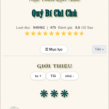
Quỷ Bí Chi Chủ
Lượt đọc:
949462
|
475
Đánh giá:
9,6
/10 Sao
★★★★★★★★★★
★★★★★★★★★★
☰ Mục lục
Tiến »
giới thiệu
to +
Tối
nhỏ -
❊ ❊ ❊