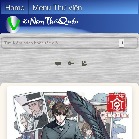
Home
Menu Thư viện
🔍
❤️
🔑
📝