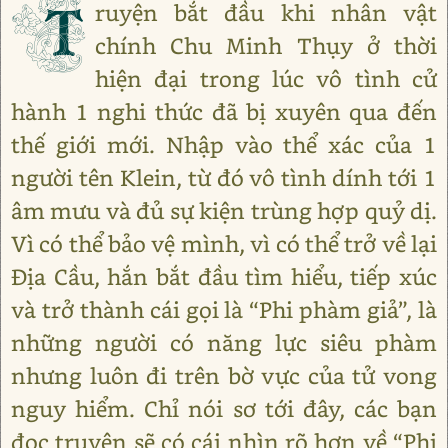
T
ruyện bắt đầu khi nhân vật
chính Chu Minh Thụy ở thời
hiện đại trong lúc vô tình cử
hành 1 nghi thức đã bị xuyên qua đến
thế giới mới. Nhập vào thể xác của 1
người tên Klein, từ đó vô tình dính tới 1
âm mưu và đủ sự kiện trùng hợp quỷ dị.
Vì có thể bảo vệ mình, vì có thể trở về lại
Địa Cầu, hắn bắt đầu tìm hiểu, tiếp xúc
và trở thành cái gọi là “Phi phàm giả”, là
những người có năng lực siêu phàm
nhưng luôn đi trên bờ vực của tử vong
nguy hiểm. Chỉ nói sơ tới đây, các bạn
đọc truyện sẽ có cái nhìn rõ hơn về “Phi