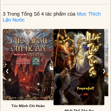
3 Trong Tổng Số 4 tác phẩm của
Mực Thích
Lặn Nước
❮
❯
Túc Mệnh Chi Hoàn
Nhất Thế Tôn Sư