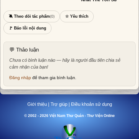
🔕 Theo dõi tác phẩm
☆ Yêu thích
(0)
🚩 Báo lỗi nội dung
💬 Thảo luận
Chưa có bình luận nào — hãy là người đầu tiên chia sẻ
cảm nhận của bạn!
Đăng nhập
để tham gia bình luận.
Giới thiệu
|
Trợ giúp
|
Điều khoản sử dụng
© 2002 - 2026 Việt Nam Thư Quán - Thư Viện Online