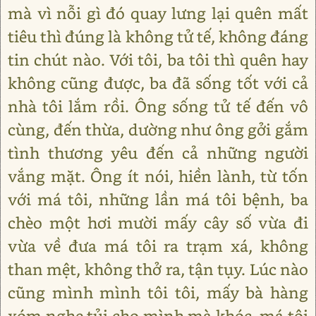
mà vì nỗi gì đó quay lưng lại quên mất
tiêu thì đúng là không tử tế, không đáng
tin chút nào. Với tôi, ba tôi thì quên hay
không cũng được, ba đã sống tốt với cả
nhà tôi lắm rồi. Ông sống tử tế đến vô
cùng, đến thừa, dường như ông gởi gắm
tình thương yêu đến cả những người
vắng mặt. Ông ít nói, hiền lành, từ tốn
với má tôi, những lần má tôi bệnh, ba
chèo một hơi mười mấy cây số vừa đi
vừa về đưa má tôi ra trạm xá, không
than mệt, không thở ra, tận tụy. Lúc nào
cũng mình mình tôi tôi, mấy bà hàng
xóm nghe tủi cho mình mà khóc, má tôi