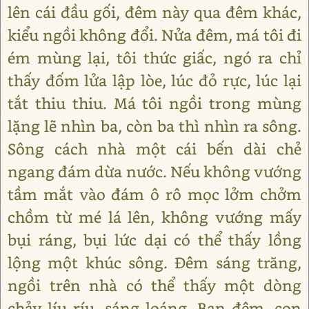
lên cái đầu gối, đêm này qua đêm khác,
kiểu ngồi không đổi. Nửa đêm, má tôi đi
ém mùng lại, tôi thức giấc, ngó ra chỉ
thấy đốm lửa lập lòe, lúc đỏ rực, lúc lại
tắt thiu thiu. Má tôi ngồi trong mùng
lặng lẽ nhìn ba, còn ba thì nhìn ra sông.
Sông cách nhà một cái bến dài chẻ
ngang đám dừa nước. Nếu không vướng
tầm mắt vào đám ô rô mọc lởm chởm
chồm từ mé lá lên, không vướng mấy
bụi ráng, bụi lức dại có thể thấy lồng
lộng một khúc sông. Đêm sáng trăng,
ngồi trên nhà có thể thấy một dòng
chảy líu ríu, sáng loáng. Ban đêm, con