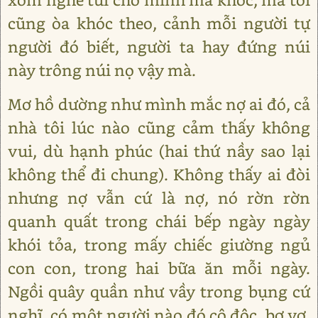
cũng òa khóc theo, cảnh mỗi người tự
người đó biết, người ta hay đứng núi
này trông núi nọ vậy mà.
Mơ hồ dường như mình mắc nợ ai đó, cả
nhà tôi lúc nào cũng cảm thấy không
vui, dù hạnh phúc (hai thứ nầy sao lại
không thể đi chung). Không thấy ai đòi
nhưng nợ vẫn cứ là nợ, nó rờn rờn
quanh quất trong chái bếp ngày ngày
khói tỏa, trong mấy chiếc giường ngủ
con con, trong hai bữa ăn mỗi ngày.
Ngồi quây quần như vầy trong bụng cứ
nghĩ, có một người nào đó cô độc, bơ vơ.