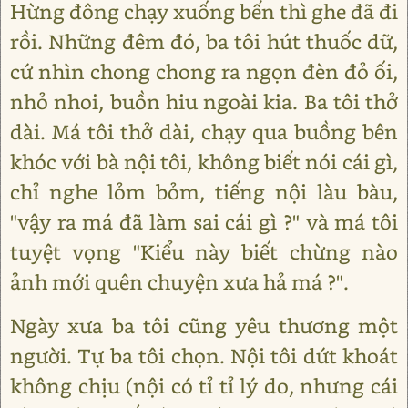
Hừng đông chạy xuống bến thì ghe đã đi
rồi. Những đêm đó, ba tôi hút thuốc dữ,
cứ nhìn chong chong ra ngọn đèn đỏ ối,
nhỏ nhoi, buồn hiu ngoài kia. Ba tôi thở
dài. Má tôi thở dài, chạy qua buồng bên
khóc với bà nội tôi, không biết nói cái gì,
chỉ nghe lỏm bỏm, tiếng nội làu bàu,
"vậy ra má đã làm sai cái gì ?" và má tôi
tuyệt vọng "Kiểu này biết chừng nào
ảnh mới quên chuyện xưa hả má ?".
Ngày xưa ba tôi cũng yêu thương một
người. Tự ba tôi chọn. Nội tôi dứt khoát
không chịu (nội có tỉ tỉ lý do, nhưng cái