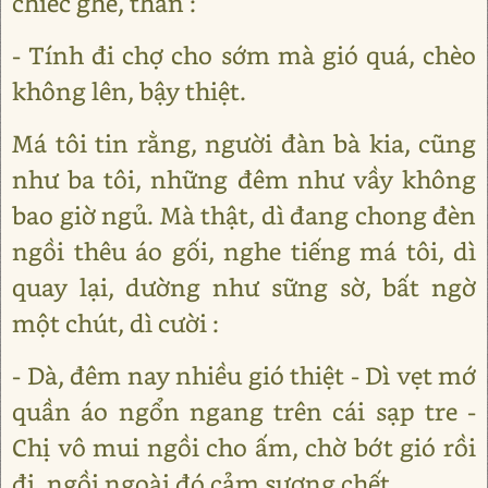
chiếc ghe, than :
- Tính đi chợ cho sớm mà gió quá, chèo
không lên, bậy thiệt.
Má tôi tin rằng, người đàn bà kia, cũng
như ba tôi, những đêm như vầy không
bao giờ ngủ. Mà thật, dì đang chong đèn
ngồi thêu áo gối, nghe tiếng má tôi, dì
quay lại, dường như sững sờ, bất ngờ
một chút, dì cười :
- Dà, đêm nay nhiều gió thiệt - Dì vẹt mớ
quần áo ngổn ngang trên cái sạp tre -
Chị vô mui ngồi cho ấm, chờ bớt gió rồi
đi, ngồi ngoài đó cảm sương chết.