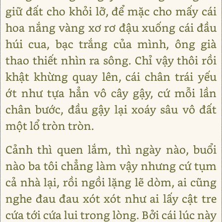
giữ đất cho khỏi lỡ, để mặc cho mấy cái
hoa nắng vàng xơ rơ đậu xuống cái đầu
húi cua, bạc trắng của mình, ông già
thao thiết nhìn ra sông. Chỉ vậy thôi rồi
khật khừng quay lên, cái chân trái yếu
ớt như tựa hẳn vô cây gậy, cứ mỗi lần
chân bước, đầu gậy lại xoáy sâu vô đất
một lổ tròn tròn.
Cảnh thì quen lắm, thì ngày nào, buổi
nào ba tôi chẳng làm vậy nhưng cứ tụm
cả nhà lại, rồi ngồi lặng lẽ dòm, ai cũng
nghe đau đau xót xót như ai lấy cật tre
cứa tới cứa lui trong lòng. Bởi cái lúc này