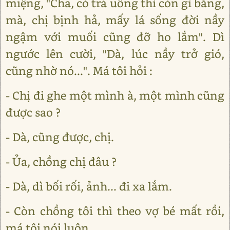
miệng, "Cha, có trà uống thì còn gì bằng,
mà, chị bịnh hả, mấy lá sống đời nầy
ngậm với muối cũng đỡ ho lắm". Dì
ngước lên cười, "Dà, lúc nầy trở gió,
cũng nhờ nó...". Má tôi hỏi :
- Chị đi ghe một mình à, một mình cũng
được sao ?
- Dà, cũng được, chị.
- Ủa, chồng chị đâu ?
- Dà, dì bối rối, ảnh... đi xa lắm.
- Còn chồng tôi thì theo vợ bé mất rồi,
má tôi nói luôn.