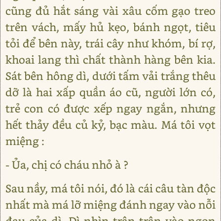
cũng đủ hắt sáng vài xâu cốm gạo treo
trên vách, mấy hủ kẹo, bánh ngọt, tiêu
tỏi để bên này, trái cây như khóm, bí rợ,
khoai lang thì chất thành hàng bên kia.
Sát bên hông dì, dưới tấm vải trắng thêu
dỡ là hai xấp quần áo cũ, người lớn có,
trẻ con có được xếp ngay ngắn, nhưng
hết thảy đều củ kỷ, bạc màu. Má tôi vọt
miệng :
- Ủa, chị có cháu nhỏ à ?
Sau nầy, má tôi nói, đó là cái câu tàn độc
nhất mà má lỡ miệng đánh ngay vào nỗi
đau của dì. Dì nhìn trân trân vào ngọn