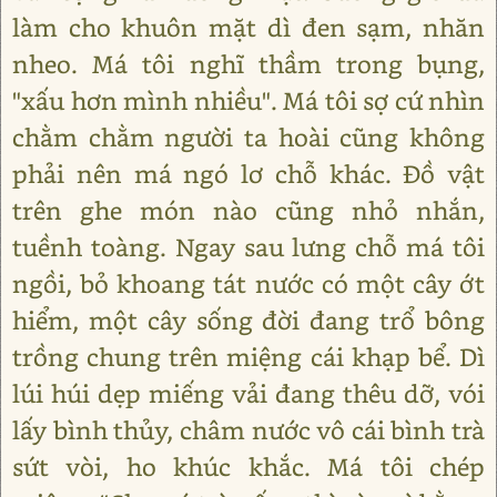
làm cho khuôn mặt dì đen sạm, nhăn
nheo. Má tôi nghĩ thầm trong bụng,
"xấu hơn mình nhiều". Má tôi sợ cứ nhìn
chằm chằm người ta hoài cũng không
phải nên má ngó lơ chỗ khác. Đồ vật
trên ghe món nào cũng nhỏ nhắn,
tuềnh toàng. Ngay sau lưng chỗ má tôi
ngồi, bỏ khoang tát nước có một cây ớt
hiểm, một cây sống đời đang trổ bông
trồng chung trên miệng cái khạp bể. Dì
lúi húi dẹp miếng vải đang thêu dỡ, vói
lấy bình thủy, châm nước vô cái bình trà
sứt vòi, ho khúc khắc. Má tôi chép