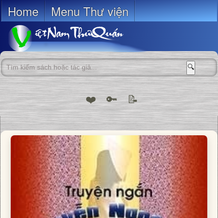
Home
Menu Thư viện
🔍
❤️
🔑
📝