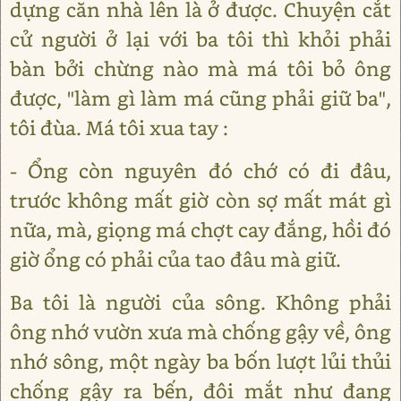
dựng căn nhà lên là ở được. Chuyện cắt
cử người ở lại với ba tôi thì khỏi phải
bàn bởi chừng nào mà má tôi bỏ ông
được, "làm gì làm má cũng phải giữ ba",
tôi đùa. Má tôi xua tay :
- Ổng còn nguyên đó chớ có đi đâu,
trước không mất giờ còn sợ mất mát gì
nữa, mà, giọng má chợt cay đắng, hồi đó
giờ ổng có phải của tao đâu mà giữ.
Ba tôi là người của sông. Không phải
ông nhớ vườn xưa mà chống gậy về, ông
nhớ sông, một ngày ba bốn lượt lủi thủi
chống gậy ra bến, đôi mắt như đang