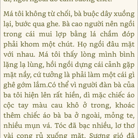
Má tôi không từ chối, bà buộc dây xuồng
lại, bước qua ghe. Bà cao người nên ngồi
trong cái mui lợp bằng lá chầm đóp
phải khom một chút. Họ ngồi đâu mặt
với nhau. Má tôi thấy lòng mình bình
lặng lạ lùng, hồi ngồi dựng cái cảnh gặp
mặt nầy, cứ tưởng là phải làm một cái gì
ghê gớm lắm.Có thể vì người đàn bà của
ba tôi hiện lên rất hiền, dì mặc chiếc áo
cộc tay màu cau khô ở trong, khoác
thêm chiếc áo bà ba ở ngoài, mỏng te,
nhiều mụn vá. Tóc đã bạc nhiều, lơ thơ
vài cọng rủ xuống mặt. Sương gió đã