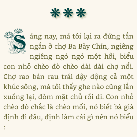
❊ ❊ ❊
S
áng nay, má tôi lại ra đứng tần
ngần ở chợ Ba Bảy Chín, ngiêng
ngiêng ngó ngó một hồi, biểu
con nhỏ chèo đò chèo dài dài chợ nổi.
Chợ rao bán rau trái dậy động cả một
khúc sông, má tôi thấy ghe nào cũng lần
xuồng lại, dòm mặt chủ rồi đi. Con nhỏ
chèo đò chắc là chèo mối, nó biết bà già
định đi đâu, định làm cái gì nên nó biểu
: