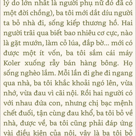
lý do lớn nhất là người phụ nữ đó đã có
một đời chồng), ba tôi mới dắt díu người
ta bỏ nhà đi, sống kiếp thương hồ. Hai
người trãi qua biết bao nhiêu cơ cực, nào
là gặt mướn, làm cỏ lúa, đắp bờ... mới có
được một ít vốn, ba tôi sắm cái máy
Koler xuống rẫy bán hàng bông. Họ
sống nghèo lắm. Mỗi lần đi ghe đi ngang
qua nhà, ba tôi khắc khoải ngó lên, vừa
nhớ, vừa đau vì cãi nội. Rồi hai người có
với nhau đứa con, nhưng chị bạc mệnh
chết đuối, tận cùng đau khổ, ba tôi bỏ về
nhà, được về, ba tôi cũng phải đáp ứng
vài điều kiện của nội, vậy là ba tôi bỏ