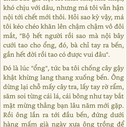
khó chịu với dâu, nhưng má tôi vẫn hận
nội tới chết mới thôi. Hỏi sao kỳ vậy, má
tôi kéo chéo khăn lên chậm chậm vô đôi
mắt, "Bộ hết người rồi sao mà nội bây
cưới tao cho ổng, đó, bà chỉ tay ra bến,
gần hết đời rồi tao có được vui đâu".
Đó là lúc "ổng", tức ba tôi chống cây gậy
khật khừng lang thang xuống bến. Ông
dừng lại chỗ mấy cây tra, lấy tay rờ rẩm,
săm soi từng cái lá, cái bông như tay bắt
mặt mừng thằng bạn lâu năm mới gặp.
Rồi ông lần ra tới đầu bến, đứng dưới
hàng mấm già ngày xưa ông trồng để