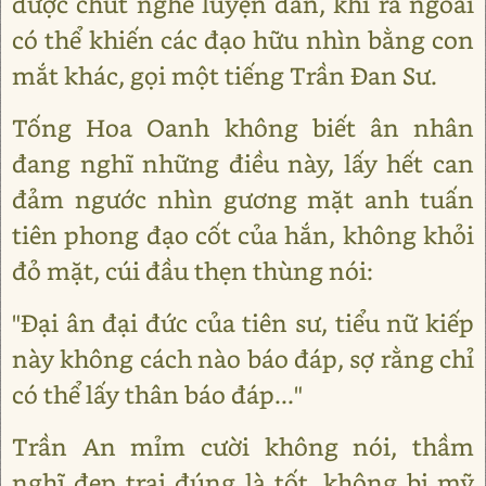
được chút nghề luyện đan, khi ra ngoài
có thể khiến các đạo hữu nhìn bằng con
mắt khác, gọi một tiếng Trần Đan Sư.
Tống Hoa Oanh không biết ân nhân
đang nghĩ những điều này, lấy hết can
đảm ngước nhìn gương mặt anh tuấn
tiên phong đạo cốt của hắn, không khỏi
đỏ mặt, cúi đầu thẹn thùng nói:
"Đại ân đại đức của tiên sư, tiểu nữ kiếp
này không cách nào báo đáp, sợ rằng chỉ
có thể lấy thân báo đáp..."
Trần An mỉm cười không nói, thầm
nghĩ đẹp trai đúng là tốt, không bị mỹ