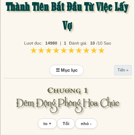
Thành Tiên Bắt Đầu Từ Việc Lấy
Vợ
Lượt đọc:
14980
|
1
Đánh giá:
10
/10 Sao
★★★★★★★★★★
★★★★★★★★★★
☰ Mục lục
Tiến »
Chương 1
Đêm Động Phòng Hoa Chúc
to +
Tối
nhỏ -