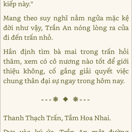
kiếp này."
Mang theo suy nghĩ nằm ngửa mặc kệ
đời như vậy, Trần An nóng lòng ra cửa
đi đến trấn nhỏ.
Hắn định tìm bà mai trong trấn hỏi
thăm, xem có cô nương nào tốt để giới
thiệu không, cố gắng giải quyết việc
chung thân đại sự ngay trong hôm nay.
---❊ ❖ ❊---
Thanh Thạch Trấn, Tầm Hoa Nhai.
Dựa vào ký ức, Trần An một đường