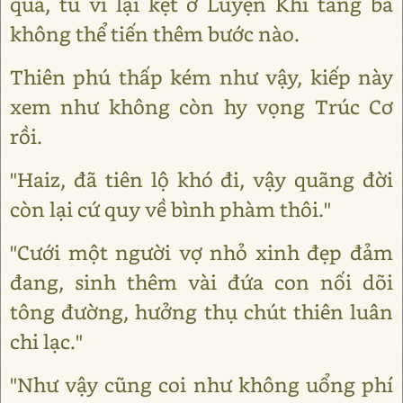
qua, tu vi lại kẹt ở Luyện Khí tầng ba
không thể tiến thêm bước nào.
Thiên phú thấp kém như vậy, kiếp này
xem như không còn hy vọng Trúc Cơ
rồi.
"Haiz, đã tiên lộ khó đi, vậy quãng đời
còn lại cứ quy về bình phàm thôi."
"Cưới một người vợ nhỏ xinh đẹp đảm
đang, sinh thêm vài đứa con nối dõi
tông đường, hưởng thụ chút thiên luân
chi lạc."
"Như vậy cũng coi như không uổng phí