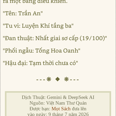
ra một bảng điều khiển.
"Tên: Trần An"
"Tu vi: Luyện Khí tầng ba"
"Đan thuật: Nhất giai sơ cấp (19/100)"
"Phối ngẫu: Tống Hoa Oanh"
"Hậu đại: Tạm thời chưa có"
---❊ ❖ ❊---
Dịch Thuật: Gemini & DeepSeek AI
Nguồn: Việt Nam Thư Quán
Được bạn:
Mọt Sách
đưa lên
vào ngày: 9 tháng 7 năm 2026