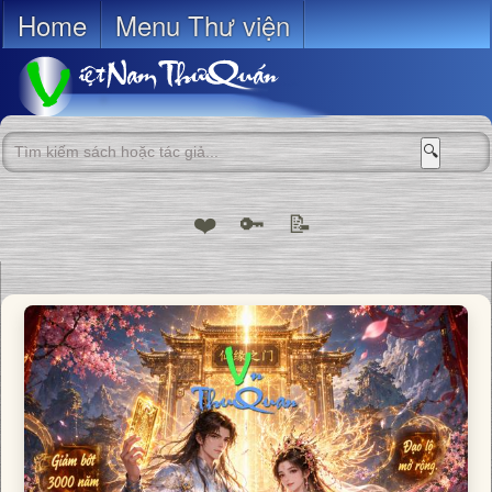
Home
Menu Thư viện
🔍
❤️
🔑
📝