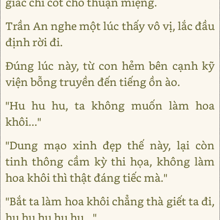
giác chỉ cốt cho thuận miệng.
Trần An nghe một lúc thấy vô vị, lắc đầu
định rời đi.
Đúng lúc này, từ con hẻm bên cạnh kỹ
viện bỗng truyền đến tiếng ồn ào.
"Hu hu hu, ta không muốn làm hoa
khôi..."
"Dung mạo xinh đẹp thế này, lại còn
tinh thông cầm kỳ thi họa, không làm
hoa khôi thì thật đáng tiếc mà."
"Bắt ta làm hoa khôi chẳng thà giết ta đi,
hu hu hu hu hu..."