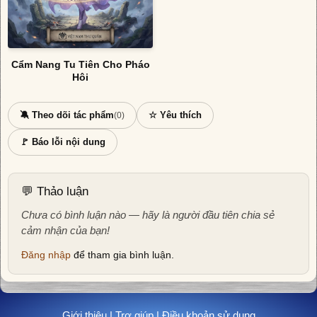
Cẩm Nang Tu Tiên Cho Pháo
Hôi
🔕 Theo dõi tác phẩm
☆ Yêu thích
(0)
🚩 Báo lỗi nội dung
💬 Thảo luận
Chưa có bình luận nào — hãy là người đầu tiên chia sẻ
cảm nhận của bạn!
Đăng nhập
để tham gia bình luận.
Giới thiệu
|
Trợ giúp
|
Điều khoản sử dụng