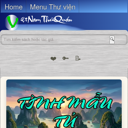
Home
Menu Thư viện
🔍
❤️
🔑
📝