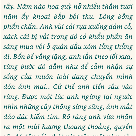
rẫy. Năm nào hoa quỳ nở nhiều thắm tươi
năm ấy khoai bắp bội thu. Lòng bỗng
phấn chấn. Anh vùi cái rựa xuống đám cỏ,
xách cái bị vải trong đó có khẩu phần ăn
sáng mua vội ở quán đầu xóm lửng thửng
đi. Bốn bề vắng lặng, anh lần theo lối xưa,
từng bước dò dẫm như để cảm nhận sự
sống của muôn loài đang chuyển mình
đón ánh mai.. Cứ thế anh tiến sâu vào
rừng. Được một lúc anh ngừng lại ngước
nhìn những cây thông sừng sững, ánh mắt
dáo dác kiếm tìm. Rõ ràng anh vừa nhận
ra một mùi hương thoang thoảng, quyến