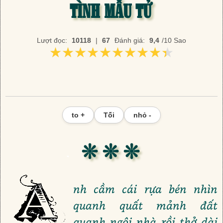
TÌNH MẪU TỬ
Lượt đọc:
10118
|
67
Đánh giá:
9,4
/10 Sao
★★★★★★★★★★
★★★★★★★★★★
to +
Tối
nhỏ -
❊ ❊ ❊
nh cầm cái rựa bén nhìn
quanh quất mảnh đất
quanh ngôi nhà rồi thở dài