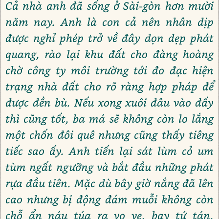
Cả nhà anh đã sống ở Sài-gòn hơn mười
năm nay. Anh là con cả nên nhân dịp
được nghỉ phép trở về đây dọn dẹp phát
quang, rào lại khu đất cho đàng hoàng
chờ công ty môi trường tới đo đạc hiện
trạng nhà đất cho rõ ràng hợp pháp để
được đền bù. Nếu xong xuôi đâu vào đấy
thì cũng tốt, ba má sẽ không còn lo lắng
một chốn đôi quê nhưng cũng thấy tiêng
tiếc sao ấy. Anh tiến lại sát lùm cỏ um
tùm ngất ngưỡng và bắt đầu những phát
rựa đầu tiên. Mặc dù bây giờ nắng đã lên
cao nhưng bị động đám muỗi không còn
chỗ ẩn náu túa ra vo ve, bay tứ tán.