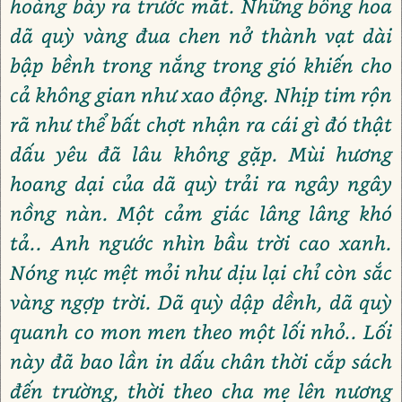
hoàng bày ra trước mắt. Những bông hoa
dã quỳ vàng đua chen nở thành vạt dài
bập bềnh trong nắng trong gió khiến cho
cả không gian như xao động. Nhịp tim rộn
rã như thể bất chợt nhận ra cái gì đó thật
dấu yêu đã lâu không gặp. Mùi hương
hoang dại của dã quỳ trải ra ngây ngây
nồng nàn. Một cảm giác lâng lâng khó
tả.. Anh ngước nhìn bầu trời cao xanh.
Nóng nực mệt mỏi như dịu lại chỉ còn sắc
vàng ngợp trời. Dã quỳ dập dềnh, dã quỳ
quanh co mon men theo một lối nhỏ.. Lối
này đã bao lần in dấu chân thời cắp sách
đến trường, thời theo cha mẹ lên nương