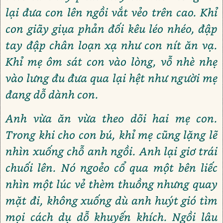
lại đưa con lên ngồi vắt vẻo trên cao. Khỉ
con giãy giụa phản đối kêu léo nhéo, đập
tay đập chân loạn xạ như con nít ăn vạ.
Khỉ mẹ ôm sát con vào lòng, vỗ nhè nhẹ
vào lưng đu đưa qua lại hệt như người mẹ
đang dỗ dành con.
Anh vừa ăn vừa theo dõi hai mẹ con.
Trong khi cho con bú, khỉ mẹ cũng lặng lẽ
nhìn xuống chỗ anh ngồi. Anh lại giơ trái
chuối lên. Nó ngoẻo cổ qua một bên liếc
nhìn một lúc vẻ thèm thuồng nhưng quay
mặt đi, không xuống dù anh huýt gió tìm
mọi cách dụ dỗ khuyến khích. Ngồi lâu