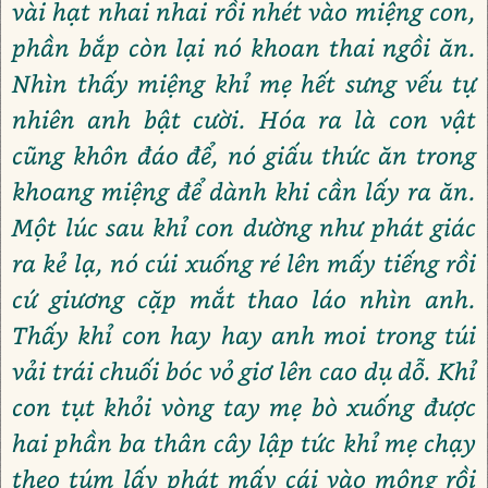
vài hạt nhai nhai rồi nhét vào miệng con,
phần bắp còn lại nó khoan thai ngồi ăn.
Nhìn thấy miệng khỉ mẹ hết sưng vếu tự
nhiên anh bật cười. Hóa ra là con vật
cũng khôn đáo để, nó giấu thức ăn trong
khoang miệng để dành khi cần lấy ra ăn.
Một lúc sau khỉ con dường như phát giác
ra kẻ lạ, nó cúi xuống ré lên mấy tiếng rồi
cứ giương cặp mắt thao láo nhìn anh.
Thấy khỉ con hay hay anh moi trong túi
vải trái chuối bóc vỏ giơ lên cao dụ dỗ. Khỉ
con tụt khỏi vòng tay mẹ bò xuống được
hai phần ba thân cây lập tức khỉ mẹ chạy
theo túm lấy phát mấy cái vào mông rồi