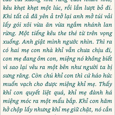
kêu khẹt khẹt một lúc, rồi lần lượt bỏ đi.
Khi tất cả đã yên ả trở lại anh mở túi vải
lấy gói xôi vừa ăn vừa ngắm nhánh lan
rừng. Một tiếng kêu the thé từ trên vọng
xuống. Anh giật mình ngước nhìn. Thì ra
có hai mẹ con nhà khỉ vẫn chưa chịu đi,
con mẹ đang ôm con, miệng nó không biết
vì sao lại vêu ra một bên như người ta bị
sưng răng. Còn chú khỉ con thì cứ háo hức
muốn vạch cho được miệng khỉ mẹ. Thấy
khỉ con quyết liệt quá, khỉ mẹ đành há
miệng móc ra một mẩu bắp. Khỉ con hăm
hở chộp lấy nhưng khỉ mẹ giữ chặt, nó cắn