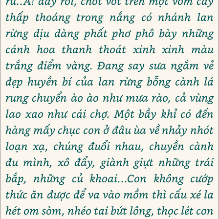
rũ..A! đây rồi, chót vót trên một vòm cây
thấp thoáng trong nắng có nhánh lan
rừng dịu dàng phất phơ phô bày những
cánh hoa thanh thoát xinh xinh màu
trắng điểm vàng. Đang say sưa ngắm vẻ
đẹp huyền bí của lan rừng bỗng cành lá
rung chuyển ào ào như mưa rào, cả vùng
lao xao như cái chợ. Một bầy khỉ có đến
hàng mấy chục con ở đâu ùa về nhảy nhót
loạn xạ, chúng đuổi nhau, chuyền cành
đu mình, xô đẩy, giành giựt những trái
bắp, những củ khoai...Con không cướp
thức ăn được để va vào mồm thì cấu xé la
hét om sòm, nhéo tai bứt lông, thọc lét con