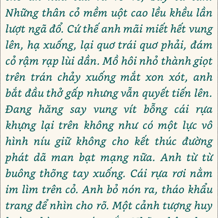
Những thân cỏ mềm uột cao lều khều lần
lượt ngã đổ. Cứ thế anh mãi miết hết vung
lên, hạ xuống, lại quơ trái quơ phải, đám
cỏ rậm rạp lùi dần. Mồ hôi nhỏ thành giọt
trên trán chảy xuống mắt xon xót, anh
bắt đầu thở gấp nhưng vẫn quyết tiến lên.
Đang hăng say vung vít bỗng cái rựa
khựng lại trên không như có một lực vô
hình níu giữ không cho kết thúc đường
phát dã man bạt mạng nữa. Anh từ từ
buông thõng tay xuống. Cái rựa rơi nằm
im lìm trên cỏ. Anh bỏ nón ra, tháo khẩu
trang để nhìn cho rõ. Một cảnh tượng huy