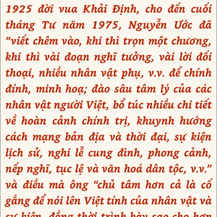
1925 đời vua Khải Định, cho đến cuối
tháng Tư năm 1975, Nguyễn Ước đã
“viết chêm vào, khi thì trọn một chương,
khi thì vài đoạn nghĩ tưởng, vài lời đối
thoại, nhiều nhân vật phụ, v.v. để chính
đính, minh hoạ; đào sâu tâm lý của các
nhân vật người Việt, bổ túc nhiều chi tiết
về hoàn cảnh chính trị, khuynh hướng
cách mạng bản địa và thời đại, sự kiện
lịch sử, nghi lễ cung đình, phong cảnh,
nếp nghĩ, tục lệ và văn hoá dân tộc, v.v.”
và điều mà ông “chủ tâm hơn cả là cố
gắng để nói lên Việt tính của nhân vật và
sự kiện, đồng thời trình bày sao cho hợp