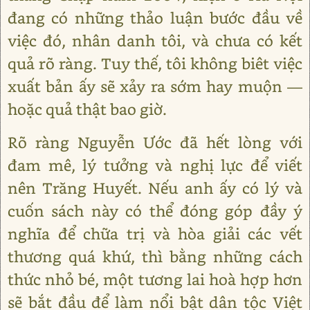
đang có những thảo luận bước đầu về
việc đó, nhân danh tôi, và chưa có kết
quả rõ ràng. Tuy thế, tôi không biêt việc
xuất bản ấy sẽ xảy ra sớm hay muộn —
hoặc quả thật bao giờ.
Rõ ràng Nguyễn Ước đã hết lòng với
đam mê, lý tưởng và nghị lực để viết
nên Trăng Huyết. Nếu anh ấy có lý và
cuốn sách này có thể đóng góp đầy ý
nghĩa để chữa trị và hòa giải các vết
thương quá khứ, thì bằng những cách
thức nhỏ bé, một tương lai hoà hợp hơn
sẽ bắt đầu để làm nổi bật dân tộc Việt