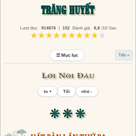
TRĂNG HUYẾT
Lượt đọc:
914876
|
152
Đánh giá:
8,8
/10 Sao
★★★★★★★★★★
★★★★★★★★★★
☰ Mục lục
Tiến »
Lời Nói Đầu
to +
Tối
nhỏ -
❊ ❊ ❊