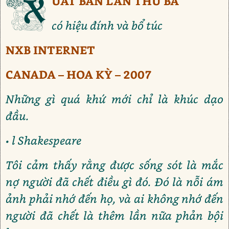
X
UẤT BẢN LẦN THỨ BA
có hiệu đính và bổ túc
NXB INTERNET
CANADA – HOA KỲ – 2007
Những gì quá khứ mới chỉ là khúc dạo
đầu.
• l Shakespeare
Tôi cảm thấy rằng được sống sót là mắc
nợ người đã chết điều gì đó. Đó là nỗi ám
ảnh phải nhớ đến họ, và ai không nhớ đến
người đã chết là thêm lần nữa phản bội