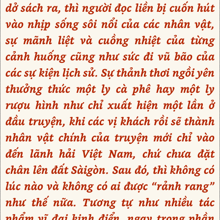
dở sách ra, thì người đọc liền bị cuốn hút
vào nhịp sống sôi nổi của các nhân vật,
sự mãnh liệt và cuồng nhiệt của từng
cảnh huống cũng như sức đi vũ bão của
các sự kiện lịch sử. Sự thảnh thơi ngồi yên
thưởng thức một ly cà phê hay một ly
rượu hình như chỉ xuất hiện một lần ở
đầu truyện, khi các vị khách rồi sẽ thành
nhân vật chính của truyện mới chỉ vào
đến lãnh hải Việt Nam, chứ chưa đặt
chân lên đất Sàigòn. Sau đó, thì không có
lúc nào và không có ai được “rảnh rang”
như thế nữa. Tương tự như nhiều tác
phẩm vĩ đại kinh điển, ngay trong phần