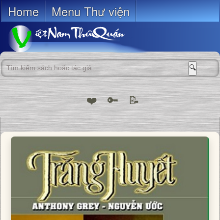
Home
Menu Thư viện
🔍
❤️
🔑
📝