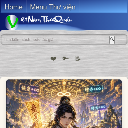
Home
Menu Thư viện
🔍
❤️
🔑
📝