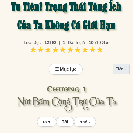
Tu Tiên! Trạng Thái Tăng Ích
Của Ta Không Có Giới Hạn
Lượt đọc:
12392
|
1
Đánh giá:
10
/10 Sao
★★★★★★★★★★
★★★★★★★★★★
☰ Mục lục
Tiến »
Chương 1
Nút Bấm Cộng Trừ Của Ta
to +
Tối
nhỏ -