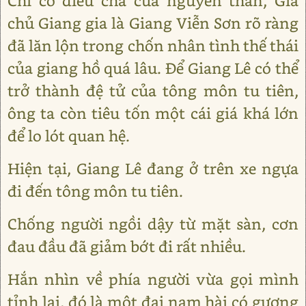
Chỉ có điều cha của nguyên thân, Gia
chủ Giang gia là Giang Viễn Sơn rõ ràng
đã lăn lộn trong chốn nhân tình thế thái
của giang hồ quá lâu. Để Giang Lê có thể
trở thành đệ tử của tông môn tu tiên,
ông ta còn tiêu tốn một cái giá khá lớn
để lo lót quan hệ.
Hiện tại, Giang Lê đang ở trên xe ngựa
đi đến tông môn tu tiên.
Chống người ngồi dậy từ mặt sàn, cơn
đau đầu đã giảm bớt đi rất nhiều.
Hắn nhìn về phía người vừa gọi mình
tỉnh lại, đó là một đại nam hài có gương