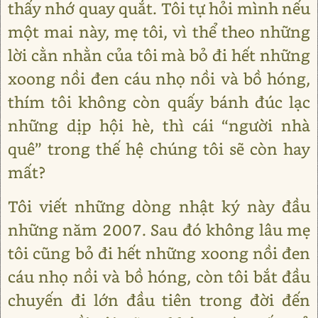
thấy nhớ quay quắt. Tôi tự hỏi mình nếu
một mai này, mẹ tôi, vì thể theo những
lời cằn nhằn của tôi mà bỏ đi hết những
xoong nồi đen cáu nhọ nồi và bồ hóng,
thím tôi không còn quấy bánh đúc lạc
những dịp hội hè, thì cái “người nhà
quê” trong thế hệ chúng tôi sẽ còn hay
mất?
Tôi viết những dòng nhật ký này đầu
những năm 2007. Sau đó không lâu mẹ
tôi cũng bỏ đi hết những xoong nồi đen
cáu nhọ nồi và bồ hóng, còn tôi bắt đầu
chuyến đi lớn đầu tiên trong đời đến