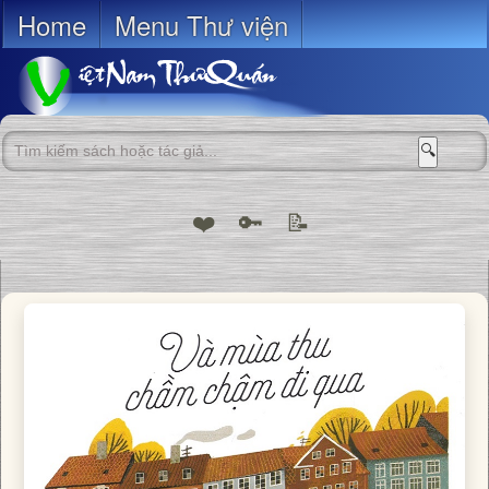
Home
Menu Thư viện
🔍
❤️
🔑
📝