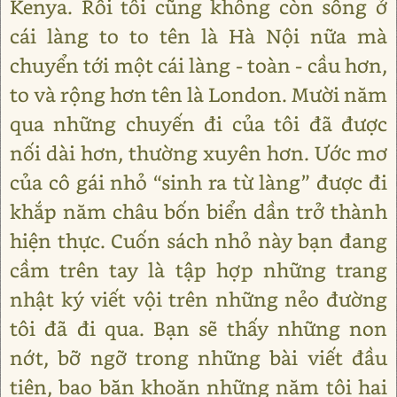
Kenya. Rồi tôi cũng không còn sống ở
cái làng to to tên là Hà Nội nữa mà
chuyển tới một cái làng - toàn - cầu hơn,
to và rộng hơn tên là London. Mười năm
qua những chuyến đi của tôi đã được
nối dài hơn, thường xuyên hơn. Ước mơ
của cô gái nhỏ “sinh ra từ làng” được đi
khắp năm châu bốn biển dần trở thành
hiện thực. Cuốn sách nhỏ này bạn đang
cầm trên tay là tập hợp những trang
nhật ký viết vội trên những nẻo đường
tôi đã đi qua. Bạn sẽ thấy những non
nớt, bỡ ngỡ trong những bài viết đầu
tiên, bao băn khoăn những năm tôi hai