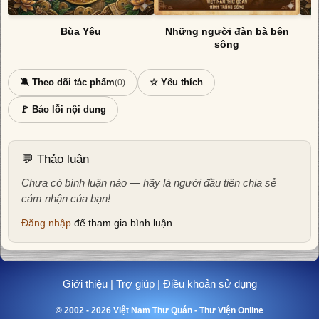
Bùa Yêu
Những người đàn bà bên
sông
🔕 Theo dõi tác phẩm
☆ Yêu thích
(0)
🚩 Báo lỗi nội dung
💬 Thảo luận
Chưa có bình luận nào — hãy là người đầu tiên chia sẻ
cảm nhận của bạn!
Đăng nhập
để tham gia bình luận.
Giới thiệu
|
Trợ giúp
|
Điều khoản sử dụng
© 2002 - 2026 Việt Nam Thư Quán - Thư Viện Online