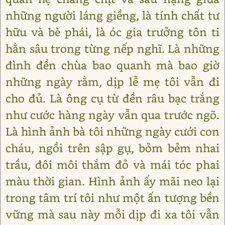
những người láng giềng, là tính chất tư
hữu và bè phái, là óc gia trưởng tôn ti
hằn sâu trong từng nếp nghĩ. Là những
đình đền chùa bao quanh mà bao giờ
những ngày rằm, dịp lễ mẹ tôi vẫn đi
cho đủ. Là ông cụ từ đền râu bạc trắng
như cước hàng ngày vẫn qua trước ngõ.
Là hình ảnh bà tôi những ngày cưới con
cháu, ngồi trên sập gụ, bỏm bẻm nhai
trầu, đôi môi thắm đỏ và mái tóc phai
màu thời gian. Hình ảnh ấy mãi neo lại
trong tâm trí tôi như một ấn tượng bền
vững mà sau này mỗi dịp đi xa tôi vẫn