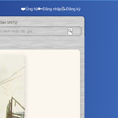
❤️
🔑
📝
Ủng hộ
Đăng nhập
Đăng ký
 Đàn VNTQ
🔍