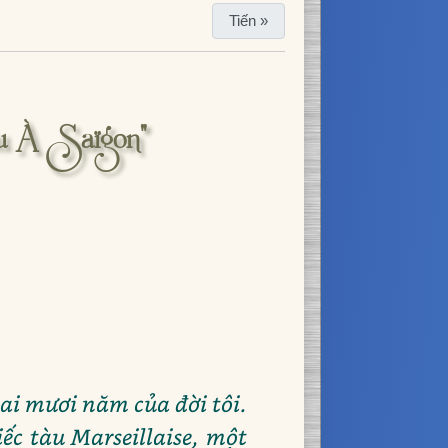
Tiến »
eu À Saïgon"
i mươi năm của đời tôi.
ếc tàu Marseillaise, một