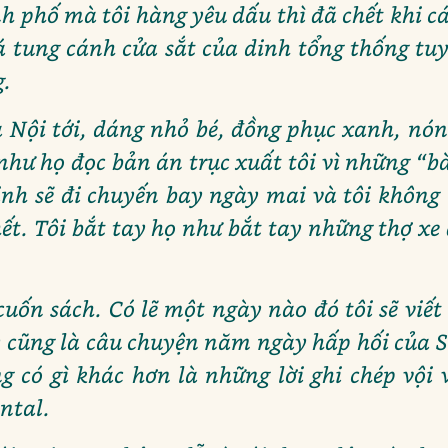
h phố mà tôi hàng yêu dấu thì đã chết khi cá
 tung cánh cửa sắt của dinh tổng thống tu
g.
 Nội tới, dáng nhỏ bé, đồng phục xanh, nó
hư họ đọc bản án trục xuất tôi vì những “bà
định sẽ đi chuyến bay ngày mai và tôi không
ết. Tôi bắt tay họ như bắt tay những thợ xe
uốn sách. Có lẽ một ngày nào đó tôi sẽ viết 
ây cũng là câu chuyện năm ngày hấp hối của S
 có gì khác hơn là những lời ghi chép vội 
ntal.