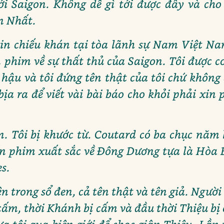
tới Saigon. Không dễ gì tới được đây và cho 
ơn Nhất.
xin chiếu khán tại tòa lãnh sự Nam Việt N
 phim về sự thất thủ của Saigon. Tôi được 
 hậu và tôi đứng tên thật của tôi chứ không
i bịa ra để viết vài bài báo cho khỏi phải xin
. Tôi bị khước từ. Coutard có ba chục năm 
n phim xuất sắc về Đông Dương tựa là Hòa 
s.
ên trong sổ đen, cả tên thật và tên giả. Ngườ
 cấm, thời Khánh bị cấm và đầu thời Thiệu 