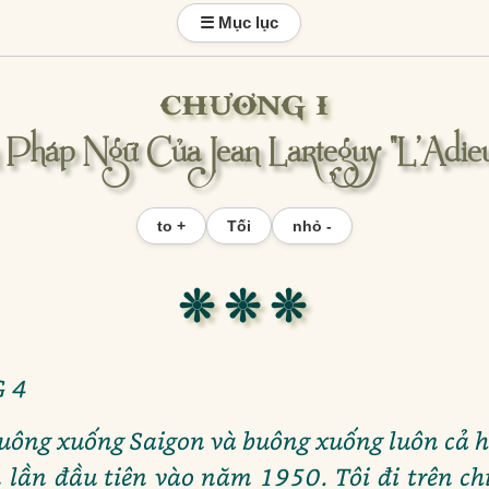
☰ Mục lục
CHƯƠNG I
Pháp Ngữ Của Jean Larteguy "L’Adi
to +
Tối
nhỏ -
❊ ❊ ❊
 4
ông xuống Saigon và buông xuống luôn cả ha
 lần đầu tiên vào năm 1950. Tôi đi trên chi