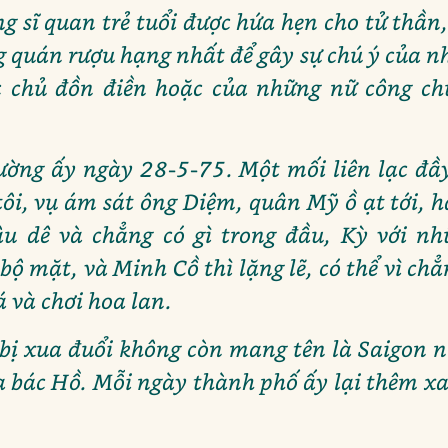
g sĩ quan trẻ tuổi được hứa hẹn cho tử thần
 quán rượu hạng nhất để gây sự chú ý của n
 chủ đồn điền hoặc của những nữ công ch
đường ấy ngày 28-5-75. Một mối liên lạc đầy
 tôi, vụ ám sát ông Diệm, quân Mỹ ồ ạt tới, 
u dê và chẳng có gì trong đầu, Kỳ với n
ộ mặt, và Minh Cồ thì lặng lẽ, có thể vì ch
á và chơi hoa lan.
 bị xua đuổi không còn mang tên là Saigon n
 bác Hồ. Mỗi ngày thành phố ấy lại thêm xa l