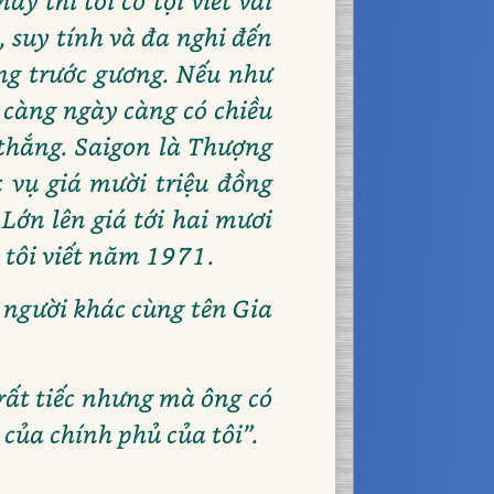
y thì tôi có tội viết vài
, suy tính và đa nghi đến
ứng trước gương. Nếu như
m càng ngày càng có chiều
thắng. Saigon là Thượng
 vụ giá mười triệu đồng
Lớn lên giá tới hai mươi
 tôi viết năm 1971.
t người khác cùng tên Gia
 rất tiếc nhưng mà ông có
ị của chính phủ của tôi”.