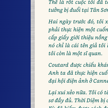
Thế là rốt cuộc tôi đã 
tưởng bị đuổi tại Tân S
Hai ngày trước đó, tôi 
phải thực hiện một cuốn
cấp giấy giới thiệu nồng
nó chỉ là cái tên giả tô
tôi còn là một sĩ quan.
Coutard được chiếu khán
Anh ta đã thực hiện cuố
đại hội điện ảnh ở Canne
Lại xui xẻo nữa. Tôi có t
sơ đầy đủ. Thời Diệm bị