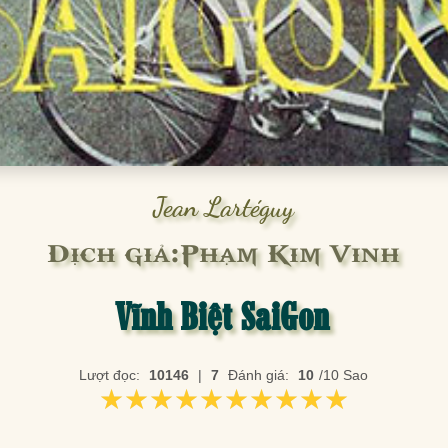
Jean Lartéguy
Dịch giả:Phạm Kim Vinh
Vĩnh Biệt SaiGon
Lượt đọc:
10146
|
7
Đánh giá:
10
/10 Sao
★★★★★★★★★★
★★★★★★★★★★