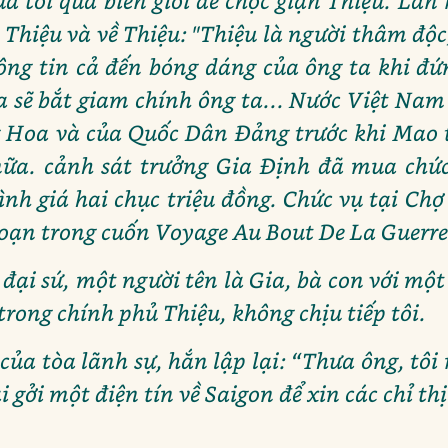
 tôi qua biên giới để chọc giận Thiệu. Lần nà
 Thiệu và về Thiệu: "Thiệu là người thâm độc
hông tin cả đến bóng dáng của ông ta khi đ
ta sẽ bắt giam chính ông ta... Nước Việt Na
 Hoa và của Quốc Dân Đảng trước khi Mao 
ữa. cảnh sát trưởng Gia Định đã mua chức
nh giá hai chục triệu đồng. Chức vụ tại Chợ 
 đoạn trong cuốn Voyage Au Bout De La Guerre
 đại sứ, một người tên là Gia, bà con với mộ
 trong chính phủ Thiệu, không chịu tiếp tôi.
của tòa lãnh sự, hắn lập lại: “Thưa ông, tôi
i gởi một điện tín về Saigon để xin các chỉ th