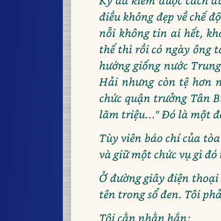
Kỳ đã kiếm được cách đưa
điều không đẹp về chế độ
nỗi không tin ai hết, k
thế thì rồi có ngày ông 
hướng giống nước Trung
Hải nhưng còn tệ hơn n
chức quận trưởng Tân Bì
lăm triệu..." Đó là một
Tùy viên báo chí của tòa
và giữ một chức vụ gì đó
Ở đường giây điện thoại 
tên trong sổ đen. Tôi phả
Tôi cằn nhằn hắn: