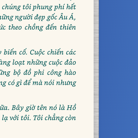
, chúng tôi phung phí hết
hững người đẹp gốc Âu Á,
ức theo chồng đến thiên
 biến cố. Cuộc chiến các
hàng loạt những cuộc đảo
hững bộ đồ phi công hào
ẳng có gì để mà nói nhưng
ữa. Bây giờ tên nó là Hồ
ạ với tôi. Tôi chẳng còn