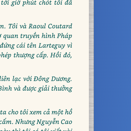
tới giờ phút chót tôi đã
am. Tôi và Raoul Coutard
cơ quan truyền hình Pháp
 đứng cái tên Larteguy vì
 phép thượng cấp. Hồi đó,
liên lạc với Đông Dương.
Bình và được giải thưởng
i ta cho tôi xem cả một hồ
bị cấm. Nhưng Nguyễn Cao