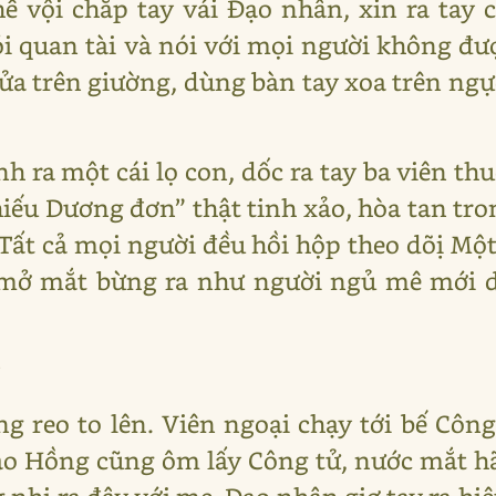
hế vội chắp tay vái Đạo nhân, xin ra tay
i quan tài và nói với mọi người không đ
 trên giường, dùng bàn tay xoa trên ngực
 ra một cái lọ con, dốc ra tay ba viên th
iếu Dương đơn” thật tinh xảo, hòa tan t
Tất cả mọi người đều hồi hộp theo dõị Một
, mở mắt bừng ra như người ngủ mê mới d
ỷ
 reo to lên. Viên ngoại chạy tới bế Công
ảo Hồng cũng ôm lấy Công tử, nước mắt hã