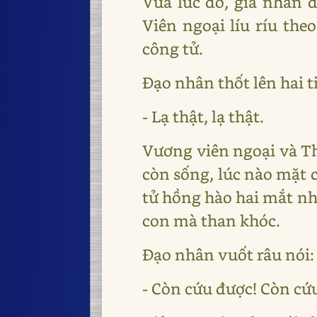
Vừa lúc đó, gia nhân 
Viên ngoại líu ríu the
công tử.
Đạo nhân thốt lên hai t
- Lạ thật, lạ thật.
Vương viên ngoại và Th
còn sống, lúc nào mặt 
tử hồng hào hai mắt nh
con mà than khóc.
Đạo nhân vuốt râu nói:
- Còn cứu được! Còn cứ