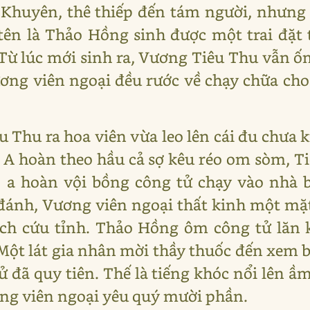
 Khuyên, thê thiếp đến tám người, nhưng 
tên là Thảo Hồng sinh được một trai đặt 
ừ lúc mới sinh ra, Vương Tiêu Thu vẫn ố
ương viên ngoại đều rước về chạy chữa c
u Thu ra hoa viên vừa leo lên cái đu chưa
. A hoàn theo hầu cả sợ kêu réo om sòm, 
, a hoàn vội bồng công tử chạy vào nhà 
đánh, Vương viên ngoại thất kinh một mặ
ch cứu tỉnh. Thảo Hồng ôm công tử lăn 
Một lát gia nhân mời thầy thuốc đến xem 
tử đã quy tiên. Thế là tiếng khóc nổi lên ầm
ng viên ngoại yêu quý mười phần.