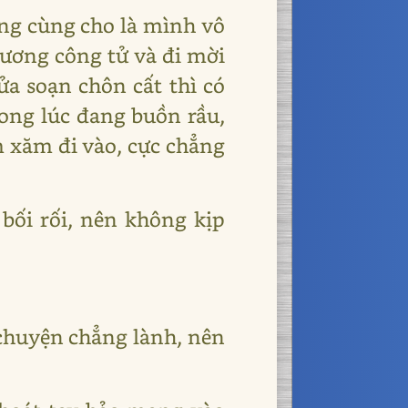
ẳng cùng cho là mình vô
Vương công tử và đi mời
ửa soạn chôn cất thì có
ong lúc đang buồn rầu,
m xăm đi vào, cực chẳng
bối rối, nên không kịp
 chuyện chẳng lành, nên