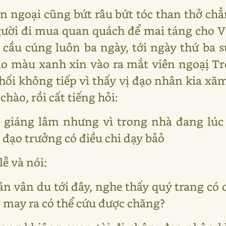
ên ngoại cũng bứt râu bứt tóc than thở ch
gười đi mua quan quách để mai táng cho 
 cầu cúng luôn ba ngày, tới ngày thứ ba s
o màu xanh xin vào ra mắt viên ngoạị Tr
chối không tiếp vì thấy vị đạo nhân kia xă
chào, rồi cất tiếng hỏi:
g giáng lâm nhưng vì trong nhà đang lúc 
 đạo trưởng có điều chi dạy bảỏ
ễ và nói:
ân vân du tới đây, nghe thấy quý trang có
 may ra có thể cứu được chăng?