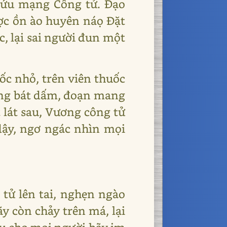
 cứu mạng Công tử. Đạo
ược ồn ào huyên náọ Đặt
, lại sai người đun một
uốc nhỏ, trên viên thuốc
rong bát dấm, đoạn mang
 lát sau, Vương công tử
ậy, ngơ ngác nhìn mọi
 tử lên tai, nghẹn ngào
y còn chảy trên má, lại