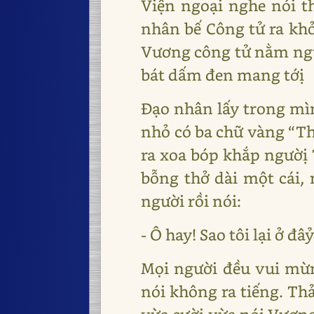
Viện ngoại nghe nói t
nhân bế Công tử ra khỏ
Vương công tử nằm ngửa
bát dấm đen mang tớị
Đạo nhân lấy trong mình
nhỏ có ba chữ vàng “Th
ra xoa bóp khắp ngườị 
bỗng thở dài một cái
người rồi nói:
- Ô hay! Sao tôi lại ở đâ
Mọi người đều vui mừng
nói không ra tiếng. Th