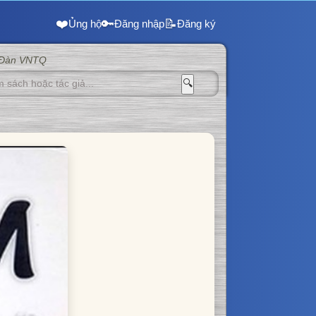
❤️
🔑
📝
Ủng hộ
Đăng nhập
Đăng ký
 Đàn VNTQ
🔍