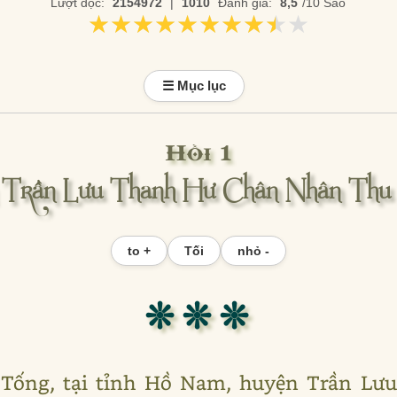
Lượt đọc:
2154972
|
1010
Đánh giá:
8,5
/10 Sao
★★★★★★★★★★
★★★★★★★★★★
☰ Mục lục
Hồi 1
 Trần Lưu Thanh Hư Chân Nhân Thu
to +
Tối
nhỏ -
❊ ❊ ❊
 Tống, tại tỉnh Hồ Nam, huyện Trần Lưu