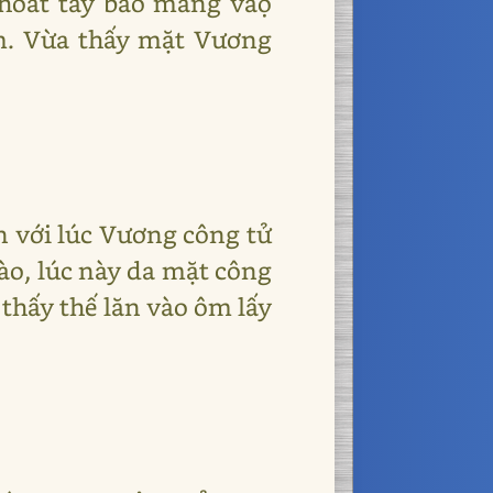
khoát tay bảo mang vàọ
xem. Vừa thấy mặt Vương
n với lúc Vương công tử
ào, lúc này da mặt công
thấy thế lăn vào ôm lấy