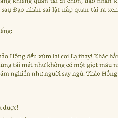
đang khiêng quan tài đi chôn, đạo nhân 
o saụ Đạo nhân sai lật nắp quan tài ra 
iếng:
ảo Hồng đều xúm lại coị Lạ thay! Khác hẳ
cũng tái mét như không có một giọt máu n
ắm nghiền như người say ngủ. Thảo Hồng 
u được!