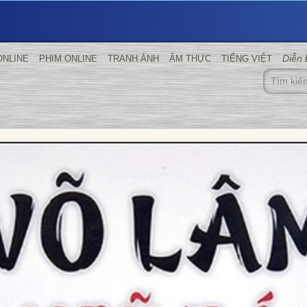
Diễn
ONLINE
PHIM ONLINE
TRANH ẢNH
ẨM THỰC
TIẾNG VIỆT