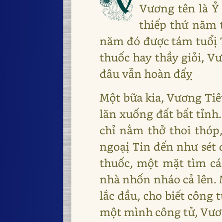
V
Vương tên là Ỷ
thiếp thứ năm 
năm đó được tám tuổị T
thuốc hay thầy giỏi, V
đâu vẫn hoàn đấỵ
Một bữa kia, Vương Tiê
lăn xuống đất bất tỉnh
chỉ nằm thở thoi thóp
ngoạị Tin đến như sét 
thuốc, một mặt tìm cá
nhà nhốn nháo cả lên. 
lắc đầu, cho biết công 
một mình công tử, Vươ