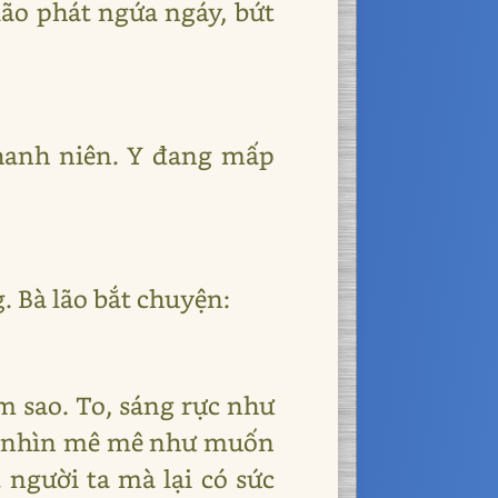
ão phát ngứa ngáy, bứt
thanh niên. Y đang mấp
 Bà lão bắt chuyện:
m sao. To, sáng rực như
n nhìn mê mê như muốn
 người ta mà lại có sức