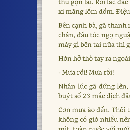
thu gọn lại. Rồi lác đá
xi măng lốm đốm. Điệu 
Bên cạnh bà, gã thanh 
chân, đầu tóc ngọ nguậ
máy gì bên tai nữa thì 
Hớn hở thò tay ra ngoài
- Mưa rồi! Mưa rồi!
Nhân lúc gã đứng lên,
buýt số 23 mắc dịch đâu
Cơn mưa ào đến. Thôi 
không có gió nhiều nên
mịt, toàn nước với nướ