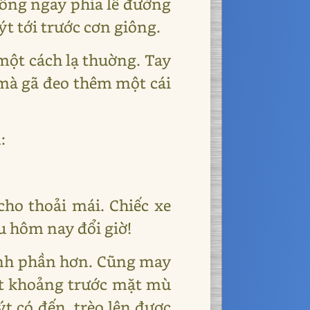
xuống ngay phía lề đường
t tới trước cơn giông.
một cách lạ thuờng. Tay
 mà gã đeo thêm một cái
:
ho thoải mái. Chiếc xe
âu hôm nay đổi giờ!
ành phần hơn. Cũng may
một khoảng trước mặt mù
t có đến, trèo lên được