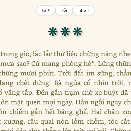
to +
Tối
nhỏ -
❊ ❊ ❊
 trong giỏ, lắc lắc thử liệu chừng nặng nhẹ
 mưa sao? Cứ mang phòng hờ”. Lững thững
chừng mươi phút. Trời đất im sững, chẳ
đang chết đứng! Bà ngửa cổ nhìn trời,
 vắng tắp. Đến gần trạm chờ xe buýt đã t
ôn mặt quen mọi ngày. Hắn ngồi ngay chí
lớn chiếm gần hết băng ghế. Hai chân xoạ
 xương, râu quai nón lởm chởm, tóc cắt
i dáo chĩa thẳng lên trời soi bói. Chừng 2