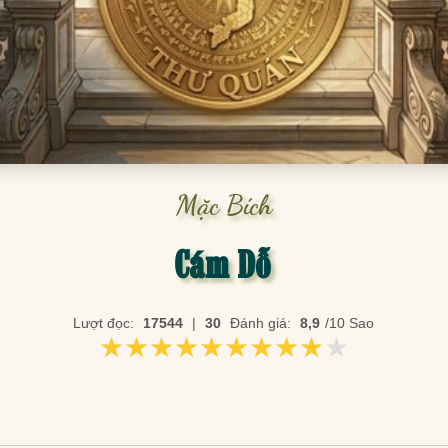
Mặc Bích
Cám Dỗ
Lượt đọc:
17544
|
30
Đánh giá:
8,9
/10 Sao
★★★★★★★★★★
★★★★★★★★★★