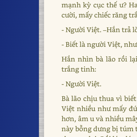
mạnh kỳ cục thế ư? H
cười, mấy chiếc răng tr
- Người Việt. –Hắn trả l
- Biết là người Việt, n
Hắn nhìn bà lão rồi lạ
trắng tinh:
- Người Việt.
Bà lão chịu thua vì biế
Việt nhiều như mấy đứ
hơn, âm u và nhiều mây.
này bỗng dưng bị túm t