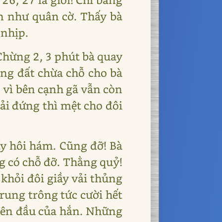
en như quân cờ. Thấy bà
 nhịp.
Chừng 2, 3 phút bà quay
ống đất chừa chỗ cho bà
o vì bên cạnh gã vẫn còn
ải đứng thì mệt cho đôi
y hôi hám. Cũng đỡ! Bà
ng có chỗ đỡ. Thằng quỷ!
 khỏi đôi giầy vải thủng
rung trông tức cười hết
trên đầu của hắn. Những