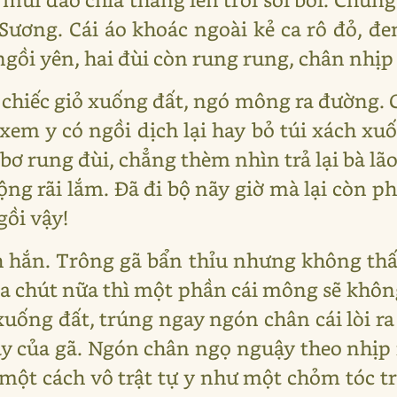
Sương. Cái áo khoác ngoài kẻ ca rô đỏ, đ
ồi yên, hai đùi còn rung rung, chân nhịp
 chiếc giỏ xuống đất, ngó mông ra đường. 
 xem y có ngồi dịch lại hay bỏ túi xách xu
bơ rung đùi, chẳng thèm nhìn trả lại bà lã
ng rãi lắm. Đã đi bộ nãy giờ mà lại còn ph
gồi vậy!
h hắn. Trông gã bẩn thỉu nhưng không thấ
a xa chút nữa thì một phần cái mông sẽ khô
uống đất, trúng ngay ngón chân cái lòi ra
y của gã. Ngón chân ngọ nguậy theo nhịp 
 một cách vô trật tự y như một chỏm tóc 