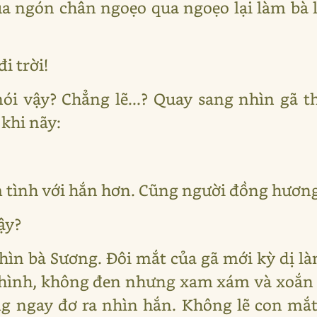
a ngón chân ngoẹo qua ngoẹo lại làm bà l
i trời!
nói vậy? Chẳng lẽ...? Quay sang nhìn gã 
 khi nãy:
 tình với hắn hơn. Cũng người đồng hương.
ậy?
ìn bà Sương. Đôi mắt của gã mới kỳ dị là
vô hình, không đen nhưng xam xám và xoắ
g ngay đơ ra nhìn hắn. Không lẽ con mắt