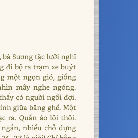
, bà Sương tặc lưỡi nghĩ
 đi bộ ra trạm xe buýt
ng một ngọn gió, giống
 nhìn mây nghe ngóng.
hấy có người ngồi đợi.
nh giữa băng ghế. Một
c ra. Quần áo lôi thôi.
 ngắn, nhiều chỗ dựng
6, 27 là giỏi! Chỉ bằng