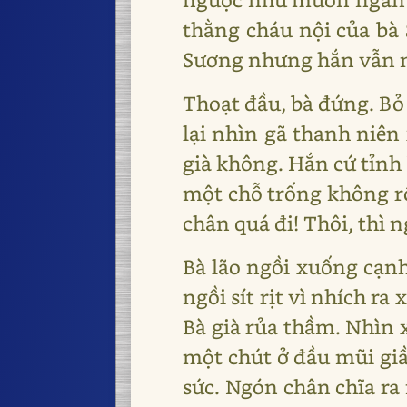
thằng cháu nội của bà 
Sương nhưng hắn vẫn ng
Thoạt đầu, bà đứng. Bỏ
lại nhìn gã thanh niên
già không. Hắn cứ tỉnh 
một chỗ trống không rộ
chân quá đi! Thôi, thì n
Bà lão ngồi xuống cạn
ngồi sít rịt vì nhích r
Bà già rủa thầm. Nhìn x
một chút ở đầu mũi giầ
sức. Ngón chân chĩa ra