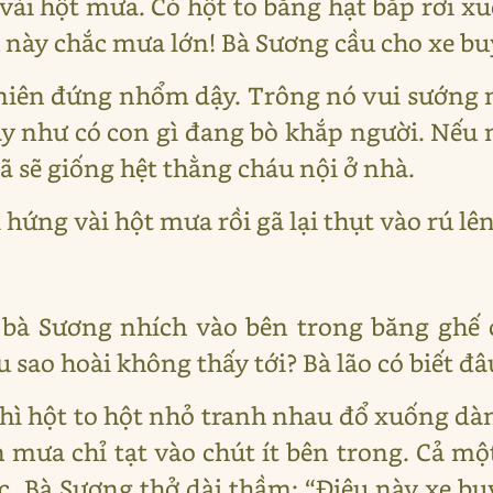
c vài hột mưa. Có hột to bằng hạt bắp rơi 
này chắc mưa lớn! Bà Sương cầu cho xe buý
niên đứng nhổm dậy. Trông nó vui sướng 
y như có con gì đang bò khắp người. Nếu
gã sẽ giống hệt thằng cháu nội ở nhà.
 hứng vài hột mưa rồi gã lại thụt vào rú lên
 bà Sương nhích vào bên trong băng ghế c
 sao hoài không thấy tới? Bà lão có biết đ
thì hột to hột nhỏ tranh nhau đổ xuống d
 mưa chỉ tạt vào chút ít bên trong. Cả 
c. Bà Sương thở dài thầm: “Điệu này xe buý