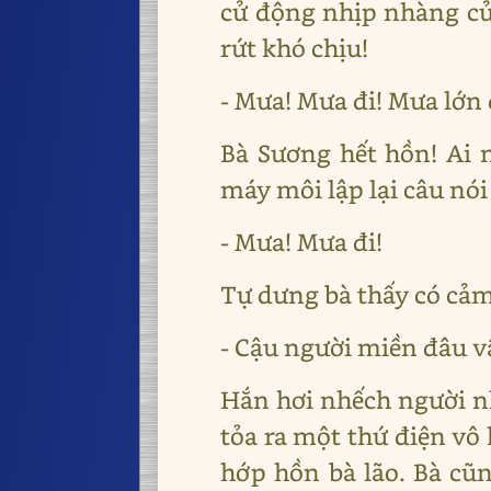
cử động nhịp nhàng củ
rứt khó chịu!
- Mưa! Mưa đi! Mưa lớn đ
Bà Sương hết hồn! Ai 
máy môi lập lại câu nói
- Mưa! Mưa đi!
Tự dưng bà thấy có cảm
- Cậu người miền đâu v
Hắn hơi nhếch người nh
tỏa ra một thứ điện 
hớp hồn bà lão. Bà cũn