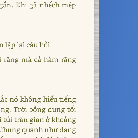
gần. Khi gã nhếch mép
 lập lại câu hỏi.
cái răng mà cả hàm răng
Chắc nó không hiểu tiếng
ng. Trời bỗng dưng tối
i túi trần gian ở khoảng
ề. Chung quanh như đang