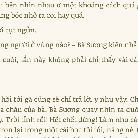
ai bên nhìn nhau ở một khoảng cách quá 
ắng bóc nhô ra coi hay quá.
ời cụt ngủn.
hưng người ở vùng nào? – Bà Sương kiên nhẫn
i cười, lần này không phải chỉ thấy vài 
t hỏi tới gã cũng sẽ chỉ trả lời y như vậy. 
a cháu của bà. Bà Sương quay nhìn ra đưò
 Trời tỉnh rồi! Hết chết đứng! Làm như cá
rọn lại trong một cái bọc tôi tối, nặng n