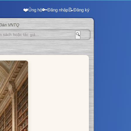
❤️
🔑
📝
Ủng hộ
Đăng nhập
Đăng ký
 Đàn VNTQ
🔍