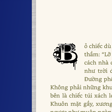
ỏ chiếc dù
thầm: “Lỡ
cách nhà 
như trời 
Đường phố
Không phải những khu
bên là chiếc túi xách 
Khuôn mặt gầy, xương
ngược như muôn ngàn mũ