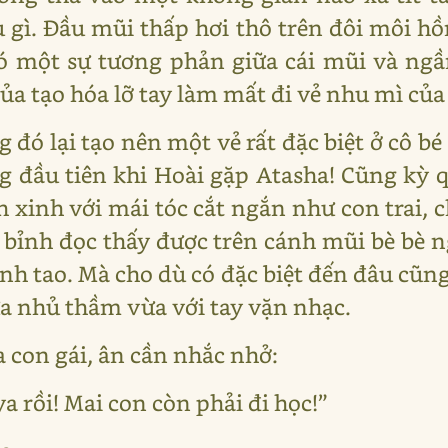
 gì. Đầu mũi thấp hơi thô trên đôi môi h
 một sự tương phản giữa cái mũi và ngầ
ủa tạo hóa lỡ tay làm mất đi vẻ nhu mì của
 đó lại tạo nên một vẻ rất đặc biệt ở cô bé
ng đầu tiên khi Hoài gặp Atasha! Cũng kỳ q
h xinh với mái tóc cắt ngắn như con trai, 
bỉnh đọc thấy được trên cánh mũi bè bè 
nh tao. Mà cho dù có đặc biệt đến đâu cũn
a nhủ thầm vừa với tay vặn nhạc.
 con gái, ân cần nhắc nhở:
a rồi! Mai con còn phải đi học!”