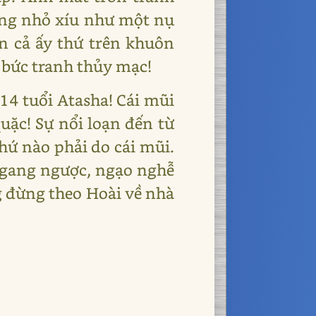
ồng nhỏ xíu như một nụ
n cả ấy thứ trên khuôn
 bức tranh thủy mạc!
 14 tuổi Atasha! Cái mũi
uặc! Sự nổi loạn đến từ
chứ nào phải do cái mũi.
ngang ngược, ngạo nghễ
g đừng theo Hoài về nhà