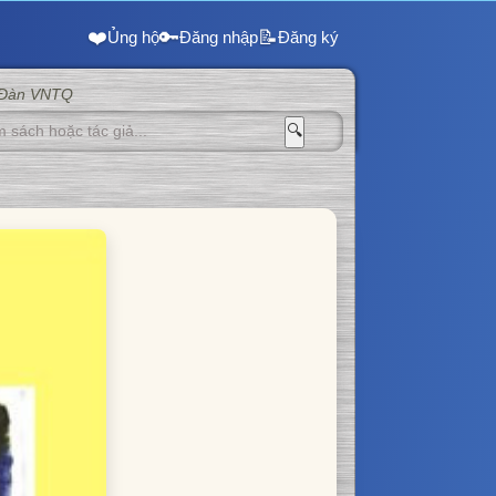
❤️
🔑
📝
Ủng hộ
Đăng nhập
Đăng ký
 Đàn VNTQ
🔍