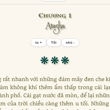
Chương 1
Atasha
to +
Tối
nhỏ -
❊ ❊ ❊
g rất nhanh với những đám mây đen che kí
ỉ làm không khí thêm ẩm thấp trong cái l
hành phố. Cái gạt nước đã mòn, để lại nhữ
m của trời chiều càng thêm u tối. Những