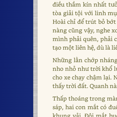
điều thầm kín nhất tưởn
tòa giải tội với linh m
Hoài chỉ để trút bỏ bớ
nàng cũng vậy, nghe xo
mình phải quên, phải 
tạo một liên hệ, dù là l
Những lằn chớp nháng 
nho nhỏ như trời khổ l
cho xe chạy chậm lại.
thấy trời đất. Quanh nà
Thấp thoáng trong mà
sáp, hai con mắt có đu
khung vải. Đôi mắt bu