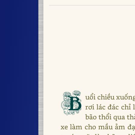
B
uổi chiều xuốn
rơi lác đác ch
bão thổi qua t
xe làm cho mầu ảm đạ