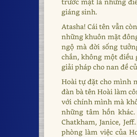
trước mặt là những đ
giáng sinh.
Atasha! Cái tên vẫn cò
những khuôn mặt đông 
ngộ mà đời sống tưởn
chắn, không một điều g
giải pháp cho nan đề c
Hoài tự đặt cho mình m
đàn bà tên Hoài làm côn
với chính mình mà khôn
những tâm hồn khác. 
Chatkham, Janice, Jef
phòng làm việc của H