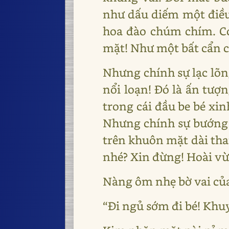
như dấu diếm một điều
hoa đào chúm chím. Có
mặt! Như một bất cẩn c
Nhưng chính sự lạc lõng
nổi loạn! Đó là ấn tượ
trong cái đầu be bé xin
Nhưng chính sự bướng 
trên khuôn mặt dài tha
nhé? Xin đừng! Hoài vừ
Nàng ôm nhẹ bờ vai của
“Đi ngủ sớm đi bé! Khuy