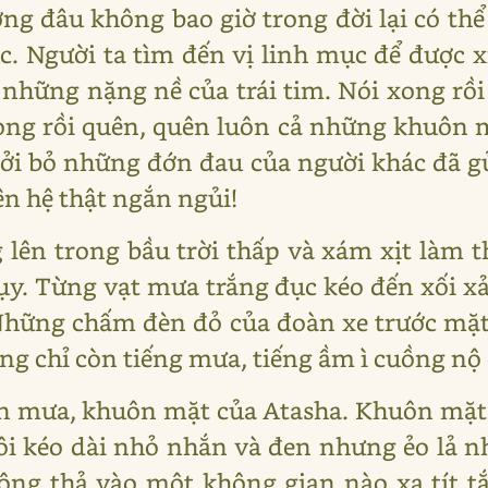
g đâu không bao giờ trong đời lại có thể 
ục. Người ta tìm đến vị linh mục để được 
t những nặng nề của trái tim. Nói xong rồi
ng rồi quên, quên luôn cả những khuôn m
cởi bỏ những đớn đau của người khác đã g
iên hệ thật ngắn ngủi!
lên trong bầu trời thấp và xám xịt làm
ụy. Từng vạt mưa trắng đục kéo đến xối xả
 Những chấm đèn đỏ của đoàn xe trước mặ
ng chỉ còn tiếng mưa, tiếng ầm ì cuồng nộ 
n mưa, khuôn mặt của Atasha. Khuôn mặt 
ôi kéo dài nhỏ nhắn và đen nhưng ẻo lả n
ông thả vào một không gian nào xa tít t