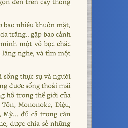
ọn đèn trên cây thông
ặp bao nhiêu khuôn mặt,
a trắng.. gặp bao cảnh
 mình một vỏ bọc chắc
, lắng nghe, và tìm một
i sống thực sự và người
nàng được sống thoải mái
g hồ trong thế giới của
 Tôn, Mononoke, Diệu,
ễ, Mỹ… đủ cả trong căn
e, được chia sẻ những