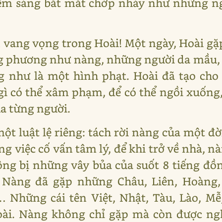
iểm sáng bắt mắt chớp nháy như những ng
n vang vọng trong Hoài! Một ngày, Hoài g
phương như nàng, những người da mầu, d
g như là một hình phạt. Hoài đã tạo cho
ì có thể xâm phạm, để có thể ngồi xuống
ủa từng người.
ột luật lệ riêng: tách rời nàng của một đờ
g việc cố vấn tâm lý, để khi trở về nhà, 
g bị những vây bủa của suốt 8 tiếng đồn
Nàng đã gặp những Châu, Liên, Hoàng,
f… Những cái tên Việt, Nhật, Tàu, Lào, M
oài. Nàng không chỉ gặp mà còn được ngh