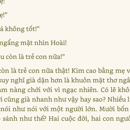
ẹ:
ẹ!”
á không tốt!”
, ngẩng mặt nhìn Hoài!
u còn là trẻ con nữa!”
còn là trẻ con nữa thật! Kim cao bằng mẹ v
uy nghĩ già dặn hơn là khuôn mặt thơ ngâ
àm nàng chới với vì ngạc nhiên. Có lẽ khô
i cũng già nhanh như vậy hay sao? Nhiều lú
 nói như nói với một người lớn. Mười bốn
so sánh như thế? Hai cuộc đời, hai con ng