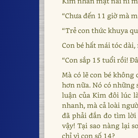
Kim nhăn mặt nài nỉ m
“Chưa đến 11 giờ mà m
“Trẻ con thức khuya qu
Con bé hất mái tóc dài
“Con sắp 15 tuổi rồi! Đâ
Mà có lẽ con bé không 
hơn nữa. Nó có những s
luận của Kim đôi lúc l
nhanh, mà cả loài ngườ
đã phải đắn đo tìm lời
vậy! Tại sao nàng lại 
chỉ vì con số 14?