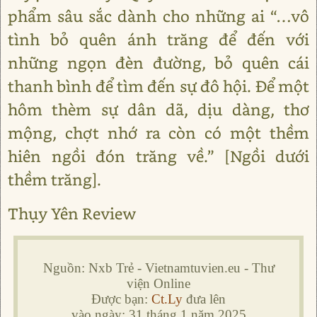
phẩm sâu sắc dành cho những ai “…vô
tình bỏ quên ánh trăng để đến với
những ngọn đèn đường, bỏ quên cái
thanh bình để tìm đến sự đô hội. Để một
hôm thèm sự dân dã, dịu dàng, thơ
mộng, chợt nhớ ra còn có một thềm
hiên ngồi đón trăng về.” [Ngồi dưới
thềm trăng].
Thụy Yên Review
Nguồn: Nxb Trẻ - Vietnamtuvien.eu - Thư
viện Online
Được bạn:
Ct.Ly
đưa lên
vào ngày: 31 tháng 1 năm 2025