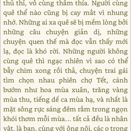
thủ thỉ, vô cùng thấm thía. Người cùng
quê thể nào cũng bị cay mắt vì nhung
nhớ. Những ai xa quê sẽ bị mềm lòng bởi
những câu chuyện giản dị, những
chuyện quen thế mà đọc vẫn thấy mới
lạ, đọc là khó rời. Những người không
cùng quê thì ngạc nhiên vì sao có thể
bẫy chim xong rồi thả, chuyện trai gái
tìm chọn nhau phiên chợ Tết, cánh
bướm như hoa mùa xuân, trăng vàng
mùa thu, tiếng dế ca mùa hạ, và nhất là
mặt sông rực sáng đêm rằm trong ngọn
khói thơm mỗi mùa… tất cả đều là nhân
vật, là bạn, cùng với ông nội, các o trong