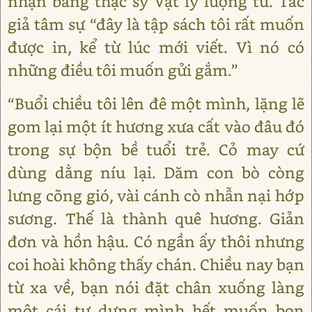
nhận bằng thạc sỹ Vật lý lượng tử. Tác
giả tâm sự “đây là tập sách tôi rất muốn
được in, kể từ lúc mới viết. Vì nó có
những điều tôi muốn gửi gắm.”
“Buổi chiều tôi lên đê một mình, lặng lẽ
gom lại một ít hương xưa cất vào đâu đó
trong sự bộn bề tuổi trẻ. Cỏ may cứ
dùng dằng níu lại. Dăm con bò còng
lưng cõng gió, vài cánh cò nhẫn nại hớp
sương. Thế là thành quê hương. Giản
đơn và hồn hậu. Có ngần ấy thôi nhưng
coi hoài không thấy chán. Chiều nay bạn
từ xa về, bạn nói đặt chân xuống làng
một cái tự dưng mình hết muốn bon