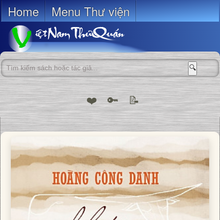
Home
Menu Thư viện
🔍
❤️
🔑
📝