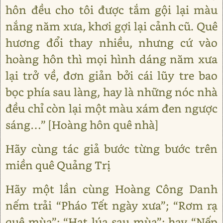
hôn đều cho tôi được tắm gội lại màu
nắng năm xưa, khơi gợi lại cảnh cũ. Quê
hương đổi thay nhiều, nhưng cứ vào
hoàng hôn thì mọi hình dáng năm xưa
lại trở về, đơn giản bởi cái lũy tre bao
bọc phía sau làng, hay là những nóc nhà
đều chỉ còn lại một màu xám đen ngược
sáng…” [Hoàng hôn quê nhà]
Hãy cùng tác giả bước từng bước trên
miền quê Quảng Trị
Hãy một lần cùng Hoàng Công Danh
nếm trải “Pháo Tết ngày xưa”; “Rơm rạ
quê mùa”; “Hạt lúa sau mùa”; hay “Nếp