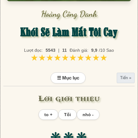
Hoàng Công Danh
Khói Sẽ Làm Mắt Tôi Cay
Lượt đọc:
5543
|
11
Đánh giá:
9,9
/10 Sao
★★★★★★★★★★
★★★★★★★★★★
☰ Mục lục
Tiến »
Lời giới thiệu
to +
Tối
nhỏ -
❊ ❊ ❊