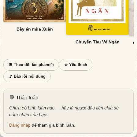
Bầy én mùa Xuân
Chuyến Tàu Vé Ngắn
C
🔕 Theo dõi tác phẩm
☆ Yêu thích
(0)
🚩 Báo lỗi nội dung
💬 Thảo luận
Chưa có bình luận nào — hãy là người đầu tiên chia sẻ
cảm nhận của bạn!
Đăng nhập
để tham gia bình luận.