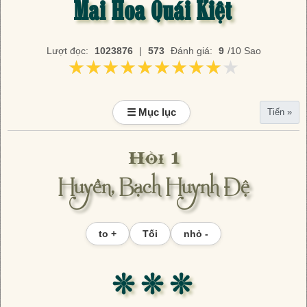
Mai Hoa Quái Kiệt
Lượt đọc:
1023876
|
573
Đánh giá:
9
/10 Sao
★★★★★★★★★★
★★★★★★★★★★
☰ Mục lục
Tiến »
Hồi 1
Huyền, Bạch Huynh Đệ
to +
Tối
nhỏ -
❊ ❊ ❊