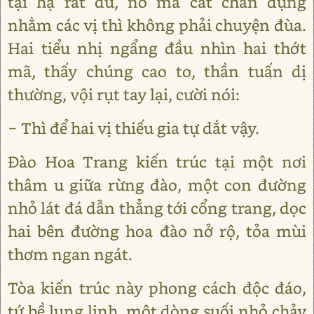
tại hạ rất dữ, nó mà cất chân đụng
nhằm các vị thì không phải chuyện đùa.
Hai tiểu nhị ngẩng đầu nhìn hai thớt
mã, thấy chúng cao to, thần tuấn dị
thường, vội rụt tay lại, cười nói:
− Thì để hai vị thiếu gia tự dắt vậy.
Đào Hoa Trang kiến trúc tại một nơi
thâm u giữa rừng đào, một con đường
nhỏ lát đá dẫn thẳng tới cổng trang, dọc
hai bên đường hoa đào nở rộ, tỏa mùi
thơm ngan ngát.
Tòa kiến trúc này phong cách độc đáo,
tứ bề lung linh, một dòng suối nhỏ chảy