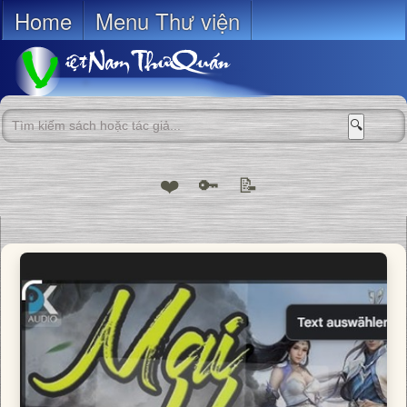
Home
Menu Thư viện
🔍
❤️
🔑
📝