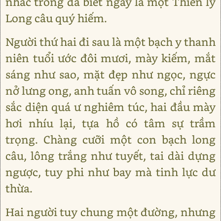
nhác trông đã biết ngay là một Thiên lý
Long câu quý hiếm.
Người thứ hai đi sau là một bạch y thanh
niên tuổi ước đôi mươi, mày kiếm, mắt
sáng như sao, mặt đẹp như ngọc, ngực
nở lưng ong, anh tuấn vô song, chỉ riêng
sắc diện quá ư nghiêm túc, hai đầu mày
hơi nhíu lại, tựa hồ có tâm sự trầm
trọng. Chàng cưỡi một con bạch long
câu, lông trắng như tuyết, tai dài dựng
ngược, tuy phi như bay mà tinh lực dư
thừa.
Hai người tuy chung một đường, nhưng