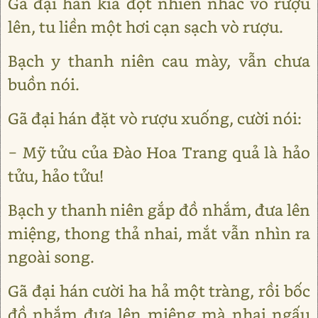
Gã đại hán kia đột nhiên nhấc vò rượu
lên, tu liền một hơi cạn sạch vò rượu.
Bạch y thanh niên cau mày, vẫn chưa
buồn nói.
Gã đại hán đặt vò rượu xuống, cười nói:
− Mỹ tửu của Đào Hoa Trang quả là hảo
tửu, hảo tửu!
Bạch y thanh niên gắp đồ nhắm, đưa lên
miệng, thong thả nhai, mắt vẫn nhìn ra
ngoài song.
Gã đại hán cười ha hả một tràng, rồi bốc
đồ nhắm đưa lên miệng mà nhai ngấu