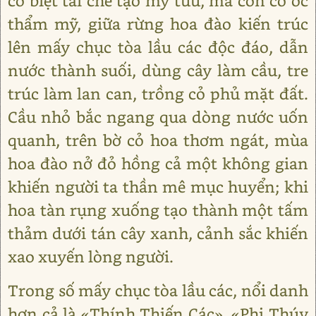
có biệt tài chế tạo mỹ tửu, mà còn có óc
thẩm mỹ, giữa rừng hoa đào kiến trúc
lên mấy chục tòa lầu các độc đáo, dẫn
nước thành suối, dùng cây làm cầu, tre
trúc làm lan can, trồng cỏ phủ mặt đất.
Cầu nhỏ bắc ngang qua dòng nước uốn
quanh, trên bờ cỏ hoa thơm ngát, mùa
hoa đào nở đỏ hồng cả một không gian
khiến người ta thần mê mục huyển; khi
hoa tàn rụng xuống tạo thành một tấm
thảm dưới tán cây xanh, cảnh sắc khiến
xao xuyến lòng người.
Trong số mấy chục tòa lầu các, nổi danh
hơn cả là «Thính Thiến Các», «Phi Thúy