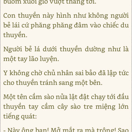
buồm xuôi gió vượt thẳng tới.
Con thuyền này hình như không người
bẻ lái cứ phăng phăng đâm vào chiếc du
thuyền.
Người bẻ lá dưới thuyền dường như là
một tay lão luyện.
Y không chờ chủ nhân sai bảo đã lập tức
cho thuyền tránh sang một bên.
Một tên cầm sào nửa lật đật chạy tới đầu
thuyền tay cầm cây sào tre miệng lớn
tiếng quát:
- Này ông bạn! Mở mắt ra mà trông! Sao