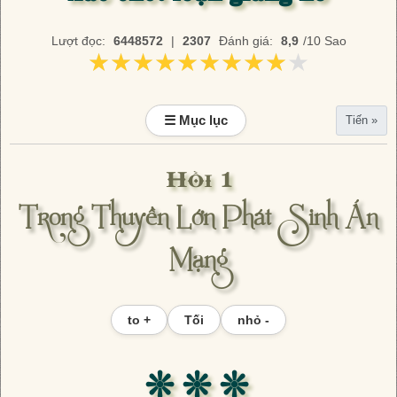
Lượt đọc:
6448572
|
2307
Đánh giá:
8,9
/10 Sao
★★★★★★★★★★
★★★★★★★★★★
☰ Mục lục
Tiến »
Hồi 1
Trong Thuyền Lớn Phát Sinh Án
Mạng
to +
Tối
nhỏ -
❊ ❊ ❊