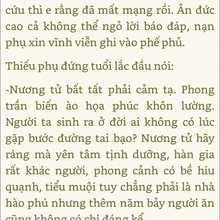
cứu thì e rằng đã mất mạng rồi. Ân đức
cao cả không thể ngỏ lời báo đáp, nạn
phụ xin vĩnh viễn ghi vào phế phủ.
Thiếu phụ đứng tuổi lắc đầu nói:
-Nương tử bất tất phải cảm tạ. Phong
trần biến ào họa phúc khôn lường.
Người ta sinh ra ở đời ai không có lúc
gặp bước đường tai bạo? Nương tử hãy
ráng mà yên tâm tịnh dưỡng, hàn gia
rất khác người, phong cảnh có bề hiu
quạnh, tiểu muội tuy chẳng phải là nhà
hào phú nhưng thêm năm bảy người ăn
cũng không có chi đáng kể.