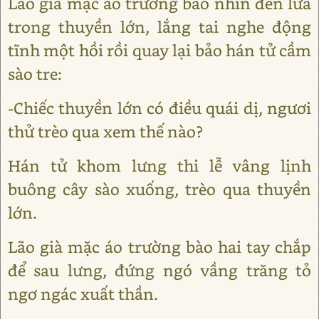
Lão già mặc áo trường bào nhìn đèn lửa
trong thuyền lớn, lắng tai nghe động
tĩnh một hồi rồi quay lại bảo hán tử cầm
sào tre:
-Chiếc thuyền lớn có điều quái dị, ngươi
thử trèo qua xem thế nào?
Hán tử khom lưng thi lễ vâng lịnh
buông cây sào xuống, trèo qua thuyền
lớn.
Lão già mặc áo trường bào hai tay chắp
để sau lưng, đứng ngó vầng trăng tỏ
ngơ ngác xuất thần.