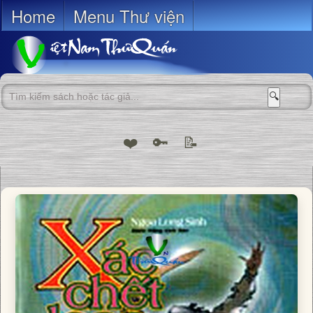
Home
Menu Thư viện
🔍
❤️
🔑
📝