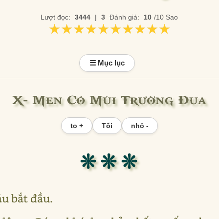
Lượt đọc:
3444
|
3
Đánh giá:
10
/10 Sao
★★★★★★★★★★
★★★★★★★★★★
☰ Mục lục
X- Men Có Mùi Trường Đua
to +
Tối
nhỏ -
❊ ❊ ❊
áu bắt đầu.