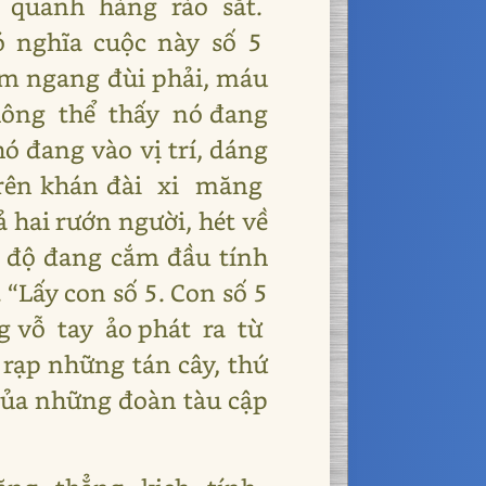
 quanh hàng rào sắt.
ó nghĩa cuộc này số 5
m ngang đùi phải, máu
không thể thấy nó đang
ó đang vào vị trí, dáng
trên khán đài xi măng
hai rướn người, hét về
 độ đang cắm đầu tính
 “Lấy con số 5. Con số 5
ng vỗ tay ảo phát ra từ
ạp những tán cây, thứ
của những đoàn tàu cập