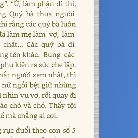
”. “Ừ, làm phận đi thi,
dáng Quý bà thưa người
hi rằng các quý bà luôn
ó đã làm mẹ làm vợ, làm
chất... Các quý bà đi
ùng tên khác. Bụng các
hụ kiện ra sức che lấp.
mắt người xem nhất, thì
ụ nữ ngồi bệt giữ những
nhìn vu vơ, rồi quay đi
ào chó và chó. Thấy tội
hế mà chẳng ai coi.
g rực đuổi theo con số 5