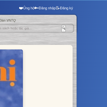
❤️
🔑
📝
Ủng hộ
Đăng nhập
Đăng ký
 Đàn VNTQ
🔍