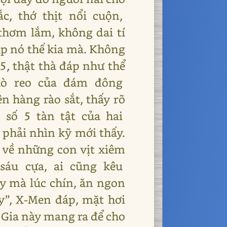
hắc, thớ thịt nổi cuộn,
 thơm lắm, không dai tí
ắp nó thế kia mà. Không
, thật thà đáp như thể
 hò reo của đám đông
ên hàng rào sắt, thấy rõ
n số 5 tàn tật của hai
 phải nhìn kỹ mới thấy.
 về những con vịt xiêm
 sáu cựa, ai cũng kêu
y mà lúc chín, ăn ngon
ấy”, X-Men đáp, mặt hơi
 Gia này mang ra để cho