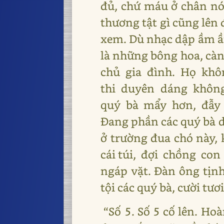
đủ, chứ máu ở chân nó 
thương tật gì cũng lê
xem. Dù nhạc dập ầm ầm
là những bông hoa, càn
chủ gia đình. Họ khô
thi duyên dáng không 
quý bà mẩy hơn, đẫy đà
Đang phần các quý bà d
ở trường đua chó này, 
cái túi, đợi chồng con
ngáp vặt. Đàn ông tịnh
tội các quý bà, cười tươ
“Số 5. Số 5 cố lên. Hoà