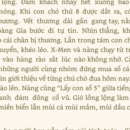
ó lộng. Đám khách nhảy hết xuống bao
nóng. Khi con chó thứ 8 được dắt ra, c
hương. Vết thương dài gần gang tay, nằ
Hoàng Gia bước đi tự tin. Nhìn thẳng, 
 cái chân bị thương. Lẫn trong tám con ch
huyển, khéo léo. X-Men và nàng chạy từ 
ào hàng rào sắt lúc nào không nhớ. Cả 
i những người cùng nhóm đứng mua số cá
n giới thiệu về từng chú chó đua hôm nay.
gào lên. Nàng cũng “Lấy con số 5” giữa tiế
nh đám đông cổ vũ. Gió lồng lộng làm r
 miền biển lẫn mùi cá mùi mắm, mùi dầu 