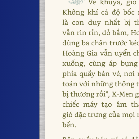
Về khuya, gi
Không khí cá độ bốc 
là con duy nhất bị t
vẫn rin rỉn, đỏ bầm, 
dùng ba chân trước kéo
Hoàng Gia vẫn uyển c
xuống, cùng áp bụng v
phía quầy bán vé, nơ
toán với những thông ti
bị thương rồi”, X-Men 
chiếc máy tạo âm tha
gió đặc trưng của mọi
bến.