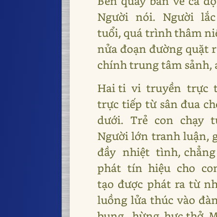
Bên quầy bán vé cá đ
Người nói. Người lắc 
tuổi, quá trình thâm ni
nửa đoạn đường quặt rẽ
chính trung tâm sảnh, 
Hai ti vi truyền trực
trực tiếp từ sân đua c
dưới. Trẻ con chạy t
Người lớn tranh luận
đầy nhiệt tình, chẳ
phát tín hiệu cho co
tạo được phát ra từ n
luồng lửa thúc vào đ
bụng, hừng hực thở. Mắ