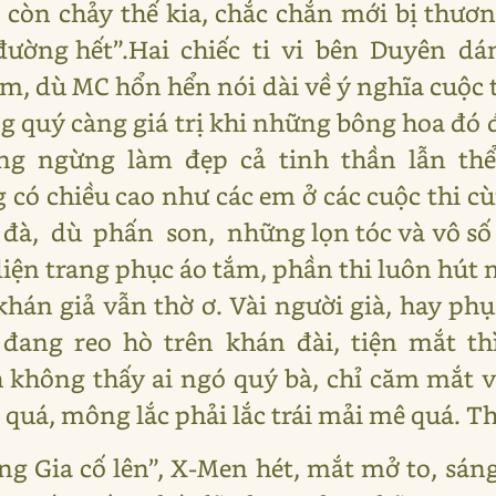
còn chảy thế kia, chắc chắn mới bị thương
n đường hết”.Hai chiếc ti vi bên Duyên 
, dù MC hổn hển nói dài về ý nghĩa cuộc t
g quý càng giá trị khi những bông hoa đ
ng ngừng làm đẹp cả tinh thần lẫn thể 
có chiều cao như các em ở các cuộc thi c
, dù phấn son, những lọn tóc và vô số p
iện trang phục áo tắm, phần thi luôn hút 
khán giả vẫn thờ ơ. Vài người già, hay ph
 đang reo hò trên khán đài, tiện mắt thì 
 không thấy ai ngó quý bà, chỉ căm mắt v
i quá, mông lắc phải lắc trái mải mê quá. T
ng Gia cố lên”, X-Men hét, mắt mở to, sán