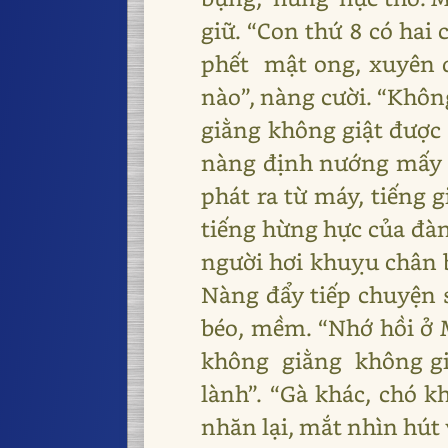
giữ. “Con thứ 8 có hai
phết mật ong, xuyên qu
nào”, nàng cười. “Khôn
giằng không giật được
nàng định nướng mấy
phát ra từ máy, tiếng g
tiếng hừng hực của đà
người hơi khuỵu chân b
Nàng đẩy tiếp chuyện 
béo, mềm. “Nhớ hồi ở
không giằng không giậ
lành”. “Gà khác, chó k
nhăn lại, mắt nhìn hút