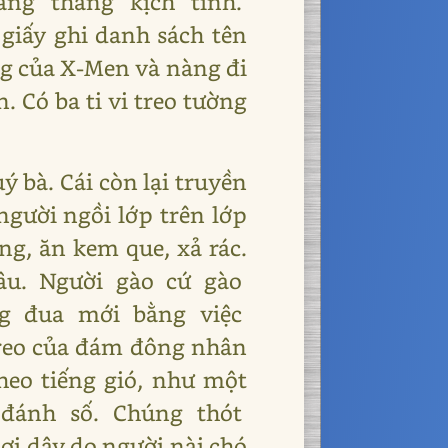
Căng thẳng kịch tính.
giấy ghi danh sách tên
ếng của X-Men và nàng đi
 Có ba ti vi treo tường
bà. Cái còn lại truyền
người ngồi lớp trên lớp
, ăn kem que, xả rác.
lâu. Người gào cứ gào
ng đua mới bằng việc
reo của đám đông nhân
heo tiếng gió, như một
g đánh số. Chúng thót
ợi dây do người nài chó