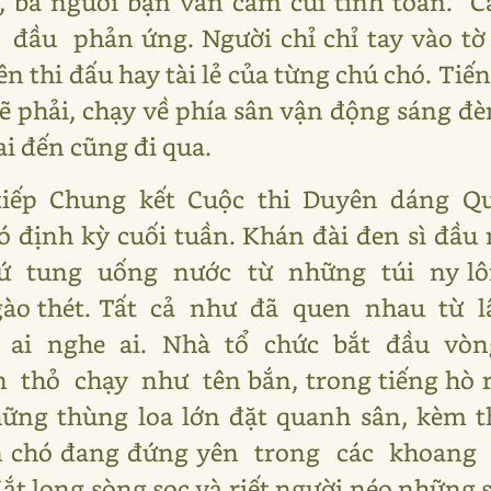
ộ, ba người bạn vẫn cắm cúi tính toán. 
đầu phản ứng. Người chỉ chỉ tay vào tờ 
ên thi đấu hay tài lẻ của từng chú chó. Ti
 phải, chạy về phía sân vận động sáng đèn.
ai đến cũng đi qua.
 tiếp Chung kết Cuộc thi Duyên dáng Quý 
hó định kỳ cuối tuần. Khán đài đen sì đầu 
ứ tung uống nước từ những túi ny lông
, gào thét. Tất cả như đã quen nhau từ 
ng ai nghe ai. Nhà tổ chức bắt đầu vò
n thỏ chạy như tên bắn, trong tiếng hò 
hững thùng loa lớn đặt quanh sân, kèm t
àn chó đang đứng yên trong các khoan
t long sòng sọc và riết người néo những s