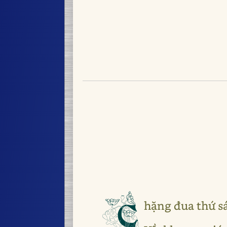
C
hặng đua thứ s