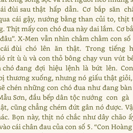
 cái đùi sau thật hấp dẫn. Cơ bắp săn c
a cái gậy, nướng bằng than củi to, thịt
g. Thịt mấy con chó đua này dai lắm. Cơ b
 đâu”. X-Men vẫn nhìn chằm chằm con số 5
 cái đùi chó lên ăn thật. Trong tiếng
ió rít ù ù và con thỏ bông chạy vun vút b
n chó đang đợi hiệu lệnh là bứt lên. Co
ị thương xuống, nhưng nó giấu thật giỏi,
sẽ chén những con chó đua như đang bàn
 Mẫu Sơn, đầu bếp dân tộc nướng con gà
t, cũng chẳng chém đứt gân nó được. Vậ
hác. Bọn này, thịt nó chắc như dây chão 
 vào cái chân đau của con số 5. “Con Hoàng