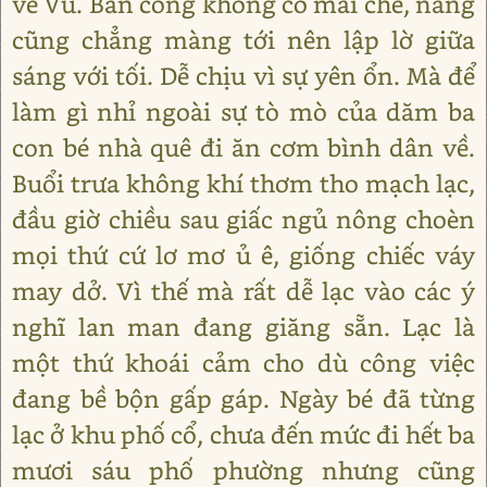
về Vũ. Ban công không có mái che, nắng
cũng chẳng màng tới nên lập lờ giữa
sáng với tối. Dễ chịu vì sự yên ổn. Mà để
làm gì nhỉ ngoài sự tò mò của dăm ba
con bé nhà quê đi ăn cơm bình dân về.
Buổi trưa không khí thơm tho mạch lạc,
đầu giờ chiều sau giấc ngủ nông choèn
mọi thứ cứ lơ mơ ủ ê, giống chiếc váy
may dở. Vì thế mà rất dễ lạc vào các ý
nghĩ lan man đang giăng sẵn. Lạc là
một thứ khoái cảm cho dù công việc
đang bề bộn gấp gáp. Ngày bé đã từng
lạc ở khu phố cổ, chưa đến mức đi hết ba
mươi sáu phố phường nhưng cũng