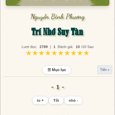
Nguyễn Bình Phương
Trí Nhớ Suy Tàn
Lượt đọc:
2789
|
1
Đánh giá:
10
/10 Sao
★★★★★★★★★★
★★★★★★★★★★
☰ Mục lục
Tiến »
- 1 -
to +
Tối
nhỏ -