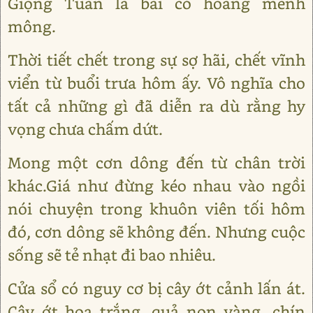
Giọng Tuấn là bãi cỏ hoang mênh
mông.
Thời tiết chết trong sự sợ hãi, chết vĩnh
viển từ buổi trưa hôm ấy. Vô nghĩa cho
tất cả những gì đã diễn ra dù rằng hy
vọng chưa chấm dứt.
Mong một cơn dông đến từ chân trời
khác.Giá như đừng kéo nhau vào ngồi
nói chuyện trong khuôn viên tối hôm
đó, cơn dông sẽ không đến. Nhưng cuộc
sống sẽ tẻ nhạt đi bao nhiêu.
Cửa sổ có nguy cơ bị cây ớt cảnh lấn át.
Cây ớt hoa trắng, quả non vàng, chín