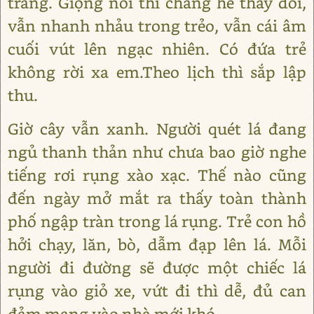
trắng. Giọng nói thì chẳng hề thay đổi,
vẫn nhanh nhảu trong trẻo, vẫn cái âm
cuối vút lên ngạc nhiên. Có đứa trẻ
không rời xa em.Theo lịch thì sắp lập
thu.
Giờ cây vẫn xanh. Người quét lá đang
ngủ thanh thản như chưa bao giờ nghe
tiếng rơi rụng xào xạc. Thế nào cũng
đến ngày mở mắt ra thấy toàn thành
phố ngập tràn trong lá rụng. Trẻ con hồ
hởi chạy, lăn, bò, dẫm đạp lên lá. Mỗi
người đi đường sẽ được một chiếc lá
rụng vào giỏ xe, vứt đi thì dễ, đủ can
đảm mang vào nhà mới khó.