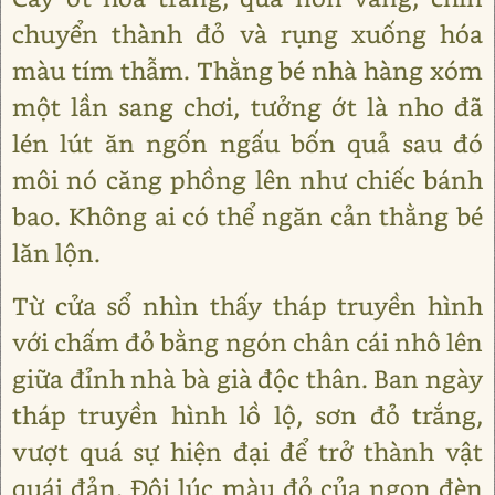
chuyển thành đỏ và rụng xuống hóa
màu tím thẫm. Thằng bé nhà hàng xóm
một lần sang chơi, tưởng ớt là nho đã
lén lút ăn ngốn ngấu bốn quả sau đó
môi nó căng phồng lên như chiếc bánh
bao. Không ai có thể ngăn cản thằng bé
lăn lộn.
Từ cửa sổ nhìn thấy tháp truyền hình
với chấm đỏ bằng ngón chân cái nhô lên
giữa đỉnh nhà bà già độc thân. Ban ngày
tháp truyền hình lồ lộ, sơn đỏ trắng,
vượt quá sự hiện đại để trở thành vật
quái đản. Đôi lúc màu đỏ của ngọn đèn