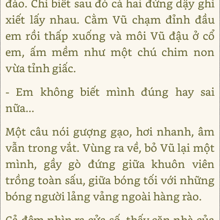
đảo. Chỉ biết sau đó cả hai đứng dậy ghì
xiết lấy nhau. Cằm Vũ chạm đỉnh đầu
em rồi thấp xuống và môi Vũ đậu ở cổ
em, ấm mềm như một chú chim non
vừa tỉnh giấc.
- Em không biết mình đúng hay sai
nữa...
Một câu nói gượng gạo, hơi nhanh, âm
vẫn trong vắt. Vùng ra về, bỏ Vũ lại một
mình, gầy gò đứng giữa khuôn viên
trồng toàn sấu, giữa bóng tối với những
bóng người lảng vảng ngoài hàng rào.
Cả đêm nhìn ra cửa số, thấy căn nhà của