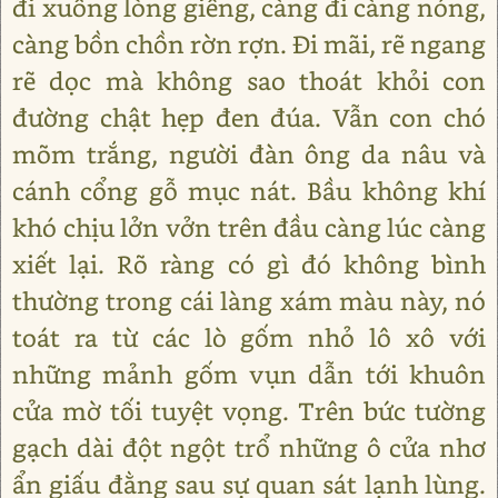
đi xuống lòng giếng, càng đi càng nóng,
càng bồn chồn rờn rợn. Đi mãi, rẽ ngang
rẽ dọc mà không sao thoát khỏi con
đường chật hẹp đen đúa. Vẫn con chó
mõm trắng, người đàn ông da nâu và
cánh cổng gỗ mục nát. Bầu không khí
khó chịu lởn vởn trên đầu càng lúc càng
xiết lại. Rõ ràng có gì đó không bình
thường trong cái làng xám màu này, nó
toát ra từ các lò gốm nhỏ lô xô với
những mảnh gốm vụn dẫn tới khuôn
cửa mờ tối tuyệt vọng. Trên bức tường
gạch dài đột ngột trổ những ô cửa nhơ
ẩn giấu đằng sau sự quan sát lạnh lùng.