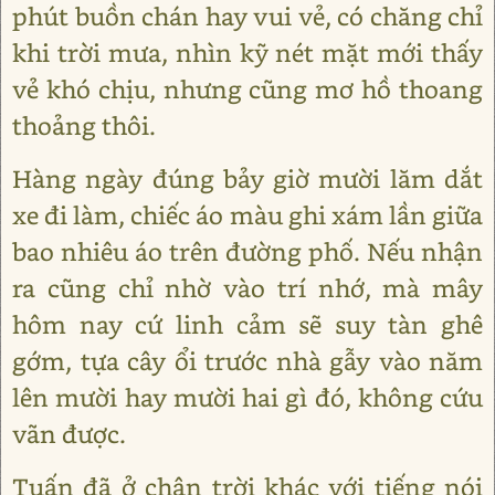
phút buồn chán hay vui vẻ, có chăng chỉ
khi trời mưa, nhìn kỹ nét mặt mới thấy
vẻ khó chịu, nhưng cũng mơ hồ thoang
thoảng thôi.
Hàng ngày đúng bảy giờ mười lăm dắt
xe đi làm, chiếc áo màu ghi xám lần giữa
bao nhiêu áo trên đường phố. Nếu nhận
ra cũng chỉ nhờ vào trí nhớ, mà mây
hôm nay cứ linh cảm sẽ suy tàn ghê
gớm, tựa cây ổi trước nhà gẫy vào năm
lên mười hay mười hai gì đó, không cứu
vãn được.
Tuấn đã ở chân trời khác với tiếng nói