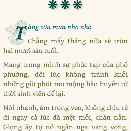
❊ ❊ ❊
T
ặng cơn mưa nho nhỏ
Chẳng mấy tháng nữa sẽ tròn
hai mươi sáu tuổi.
Mang trong mình sự phức tạp của phố
phường, đôi lúc không tránh khỏi
những giờ phút mơ mộng hão huyền từ
thời sinh viên để lại.
Nói nhanh, âm trong veo, không chịu rè
đi ngay cả lúc đã mệt mỏi, chán nản.
Giọng ấy tự nó ngân nga vang vọng,