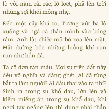
lò vôi nằm rải rác, lở loét, phả lên trời
những sợi khói mỏng nhẹ.
Đến một cây khá to, Tượng vứt ba lô
xuống và ngả cả thân mình vào bóng
râm. Anh lật chiếc mũ bò xoa lên mặt.
Mặt đường bốc những luồng khí run
run như hồn đá.
Ta cô đơn tận máu. Mọi sự trên đất này
đều vô nghĩa và đáng ghét. Ai đã từng
bắt ta làm người? Ai đầu thai vào ta nhỉ?
Sinh ra trong sự khổ đau, lớn lên và
kiếm miếng ăn trong sự khổ đau, khi
ngơi tay ngẩng lên thì đụng phải thần