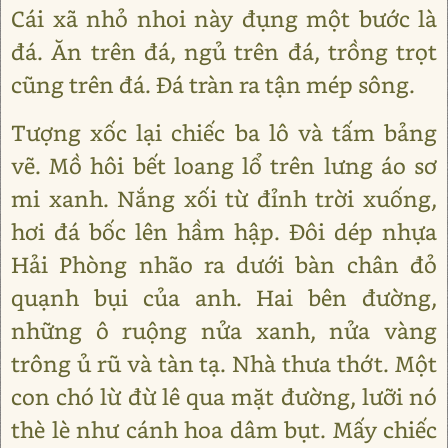
Cái xã nhỏ nhoi này đụng một bước là
đá. Ăn trên đá, ngủ trên đá, trồng trọt
cũng trên đá. Đá tràn ra tận mép sông.
Tượng xốc lại chiếc ba lô và tấm bảng
vẽ. Mồ hôi bết loang lổ trên lưng áo sơ
mi xanh. Nắng xối từ đỉnh trời xuống,
hơi đá bốc lên hầm hập. Đôi dép nhựa
Hải Phòng nhão ra dưới bàn chân đỏ
quạnh bụi của anh. Hai bên đường,
những ô ruộng nửa xanh, nửa vàng
trông ủ rũ và tàn tạ. Nhà thưa thớt. Một
con chó lừ đừ lê qua mặt đường, lưỡi nó
thè lè như cánh hoa dâm bụt. Mấy chiếc