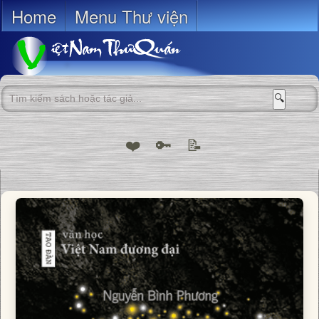
Home
Menu Thư viện
🔍
❤️
🔑
📝