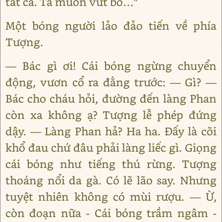
tất cả. Ta muốn vứt bỏ…"
Một bóng người lảo đảo tiến về phía
Tượng.
— Bác gì ơi! Cái bóng ngừng chuyển
động, vươn cổ ra đằng trước: — Gì? —
Bác cho cháu hỏi, đường đến làng Phan
còn xa không ạ? Tượng lễ phép đứng
dậy. — Làng Phan hả? Ha ha. Đấy là cõi
khổ đau chứ đâu phải làng liếc gì. Giọng
cái bóng như tiếng thú rừng. Tượng
thoáng nổi da gà. Có lẽ lão say. Nhưng
tuyệt nhiên không có mùi rượu. — Ừ,
còn đoạn nữa - Cái bóng trầm ngâm -