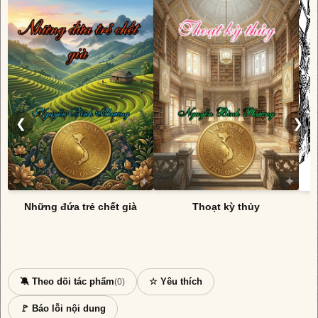
❮
❯
Những đứa trẻ chết già
Thoạt kỳ thủy
🔕 Theo dõi tác phẩm
☆ Yêu thích
(0)
🚩 Báo lỗi nội dung