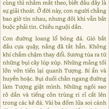
cùng thì nhắm mắt theo, biết đâu đây là
sự giải thoát. Ở đời này, con người chẳng
bao giờ tin nhau, nhưng đôi khi vẫn bắt
buộc phải tin. Chiều nguội dần.
Con đường loang lổ bóng đá. Gió bắt
đầu cựa quậy, nắng đã tắt hẳn. Không
khí chầm chậm thay đổi. Sương túa ra từ
những bụi cây lúp xúp. Những mảng tối
lởn vởn tiến lại quanh Tượng. Bí ẩn và
huyền hoặc. Bụi duối chắn ngang đường
làm Tượng giật mình. Những ngôi sao
rõ dần và tiếng côn trùng ri rỉ cất lên
trong các kẽ đá. Vài ba đốm lửa soi cánh