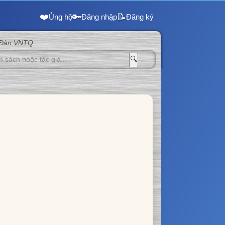
❤️
🔑
📝
Ủng hộ
Đăng nhập
Đăng ký
 Đàn VNTQ
🔍