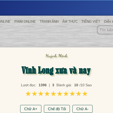
Diễn
ONLINE
PHIM ONLINE
TRANH ẢNH
ẨM THỰC
TIẾNG VIỆT
Huỳnh Minh
Vĩnh Long xưa và nay
Lượt đọc:
1396
|
3
Đánh giá:
10
/10 Sao
★★★★★★★★★★
★★★★★★★★★★
Chữ A+
Chế độ Tối
Chữ A-