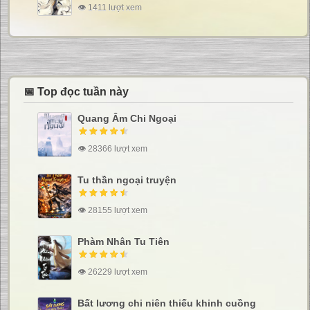
👁 1411 lượt xem
📅 Top đọc tuần này
Quang Âm Chi Ngoại
👁 28366 lượt xem
Tu thần ngoại truyện
👁 28155 lượt xem
Phàm Nhân Tu Tiên
👁 26229 lượt xem
Bất lương chi niên thiếu khinh cuồng