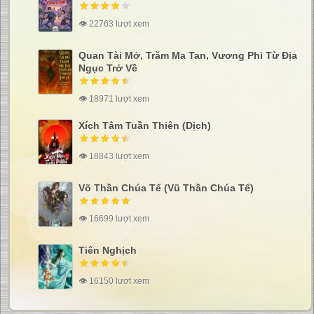
👁 22763 lượt xem
Quan Tài Mở, Trăm Ma Tan, Vương Phi Từ Địa
Ngục Trở Về
👁 18971 lượt xem
Xích Tâm Tuần Thiên (Dịch)
👁 18843 lượt xem
Võ Thần Chúa Tể (Vũ Thần Chúa Tể)
👁 16699 lượt xem
Tiên Nghịch
👁 16150 lượt xem