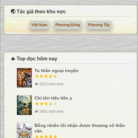
🌏 Tác giả theo khu vực
Việt Nam
Phương Đông
Phương Tây
🔥 Top đọc hôm nay
Tu thần ngoại truyện
👁 3523 lượt xem
Chí tôn tiểu tiên y
👁 1802 lượt xem
Bỗng nhiên tôi nhận được thượng cổ thần
văn