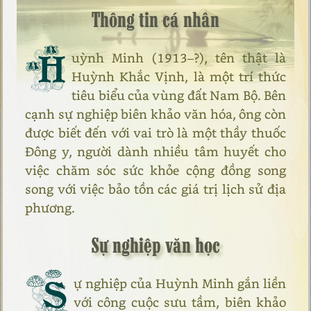
Thông tin cá nhân
H
uỳnh Minh (1913–?), tên thật là
Huỳnh Khắc Vịnh, là một trí thức
tiêu biểu của vùng đất Nam Bộ. Bên
cạnh sự nghiệp biên khảo văn hóa, ông còn
được biết đến với vai trò là một thầy thuốc
Đông y, người dành nhiều tâm huyết cho
việc chăm sóc sức khỏe cộng đồng song
song với việc bảo tồn các giá trị lịch sử địa
phương.
Sự nghiệp văn học
S
ự nghiệp của Huỳnh Minh gắn liền
với công cuộc sưu tầm, biên khảo