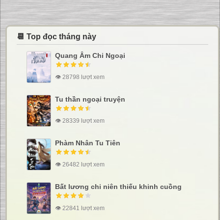
📆 Top đọc tháng này
Quang Âm Chi Ngoại
👁 28798 lượt xem
Tu thần ngoại truyện
👁 28339 lượt xem
Phàm Nhân Tu Tiên
👁 26482 lượt xem
Bất lương chi niên thiếu khinh cuồng
👁 22841 lượt xem