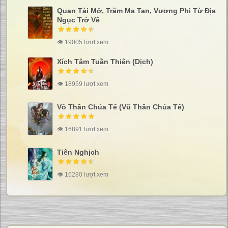
Quan Tài Mở, Trăm Ma Tan, Vương Phi Từ Địa
Ngục Trở Về
👁 19005 lượt xem
Xích Tâm Tuần Thiên (Dịch)
👁 18959 lượt xem
Võ Thần Chúa Tể (Vũ Thần Chúa Tể)
👁 16891 lượt xem
Tiên Nghịch
👁 16280 lượt xem