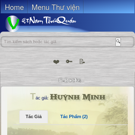
Home
Menu Thư viện
🔍
❤️
🔑
📝
Huỳnh Minh
T
ác giả:
Tác Giả
Tác Phẩm (2)