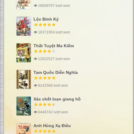
👁 16609767 lượt xem
Lộc Đỉnh Ký
👁 16371954 lượt xem
Thất Tuyệt Ma Kiếm
👁 12022527 lượt xem
Tam Quốc Diễn Nghĩa
👁 8142566 lượt xem
Xác chết loạn giang hồ
👁 6448742 lượt xem
Anh Hùng Xạ Điêu