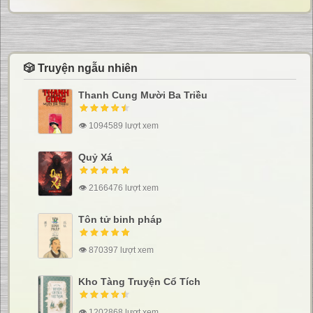
🎲 Truyện ngẫu nhiên
Thanh Cung Mười Ba Triều
👁 1094589 lượt xem
Quỷ Xá
👁 2166476 lượt xem
Tôn tử binh pháp
👁 870397 lượt xem
Kho Tàng Truyện Cổ Tích
👁 1202868 lượt xem