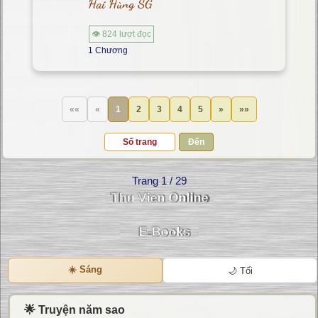
Hai Hùng SG
👁 824 lượt đọc
1 Chương
««
«
1
2
3
4
5
»
»»
Đến
Trang 1 / 29
☀️ Sáng
🌙 Tối
🌟 Truyện năm sao