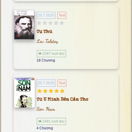
20.7.2025
Text
Tự Thú
Lev Tolstoy
👁 2287 lượt đọc
18 Chương
20.7.2025
Text
Từ U Minh Đến Cần Thơ
Sơn Nam
👁 2491 lượt đọc
4 Chương