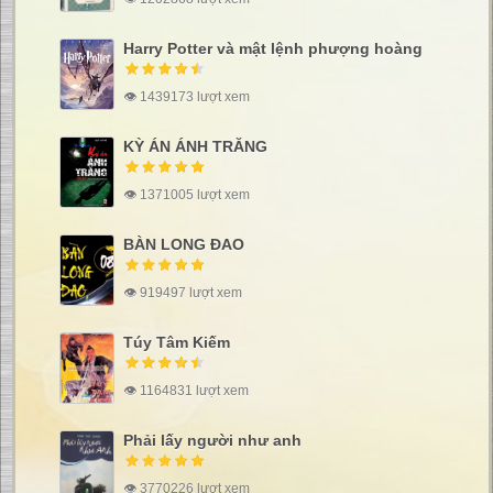
Harry Potter và mật lệnh phượng hoàng
👁 1439173 lượt xem
KỲ ÁN ÁNH TRĂNG
👁 1371005 lượt xem
BÀN LONG ĐAO
👁 919497 lượt xem
Túy Tâm Kiếm
👁 1164831 lượt xem
Phải lấy người như anh
👁 3770226 lượt xem