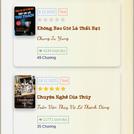
9.12.2025
Text
Không Bao Giờ Là Thất Bại
Chung Ju Yung
👁 4144 lượt đọc
49 Chương
18.11.2025
Text
Chuyện Nghề Của Thủy
Trần Văn Thủy Và Lê Thanh Dũng
👁 11771 lượt đọc
35 Chương