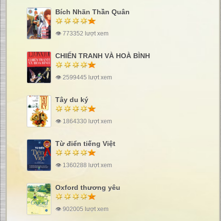
Bích Nhãn Thần Quân
👁 773352 lượt xem
CHIẾN TRANH VÀ HOÀ BÌNH
👁 2599445 lượt xem
Tây du ký
👁 1864330 lượt xem
Từ điển tiếng Việt
👁 1360288 lượt xem
Oxford thương yêu
👁 902005 lượt xem