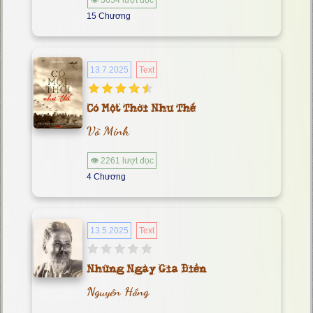
👁 3654 lượt đọc
15 Chương
13.7.2025
Text
Có Một Thời Như Thế
Võ Minh
👁 2261 lượt đọc
4 Chương
13.5.2025
Text
Những Ngày Gia Điền
Nguyên Hồng