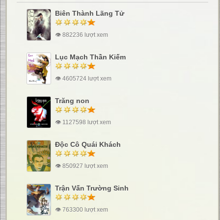
Biên Thành Lãng Tử
👁 882236 lượt xem
Lục Mạch Thần Kiếm
👁 4605724 lượt xem
Trăng non
👁 1127598 lượt xem
Độc Cô Quái Khách
👁 850927 lượt xem
Trận Vấn Trường Sinh
👁 763300 lượt xem