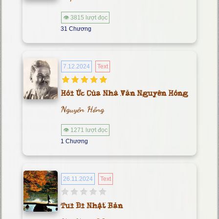
👁 3815 lượt đọc
31 Chương
7.12.2024
Text
Hồi Ức Của Nhà Văn Nguyên Hồng
Nguyên Hồng
👁 1271 lượt đọc
1 Chương
26.11.2024
Text
Tui Đi Nhật Bản