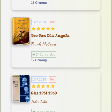
18 Chương
14.6.2025
Text
Tro Tàn Của Angela
Frank McCourt
👁 2451 lượt đọc
19 Chương
13.7.2025
Text
Ghi 1954 1960
Trần Dần