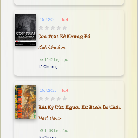
15.7.2025
Text
Con Trai Kẻ Khủng Bố
Zak Ebrahim
👁 1542 lượt đọc
12 Chương
15.7.2025
Text
Hồi Ký Của Người Nữ Binh Do Thái
Yaël Dayan
👁 1568 lượt đọc
10 Chương