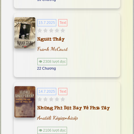
15.7.2025
Text
Người Thầy
Frank McCourt
👁 2308 lượt đọc
22 Chương
14.7.2025
Text
Những Phi Đội Bay Về Phía Tây
Anatôli Kôgiepnhicốp
👁 2106 lượt đọc