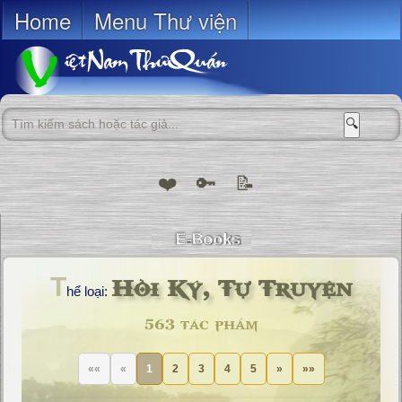
Home
Menu Thư viện
🔍
❤️
🔑
📝
Hồi Ký, Tự Truyện
T
hể loại:
563 tác phẩm
««
«
1
2
3
4
5
»
»»