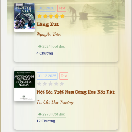
10.1.2026
Text
Làng Xưa
Nguyễn Văn
👁 2524 lượt đọc
4 Chương
31.12.2025
Text
Một Sóc Việt Nam Cộng Hòa Nối Dài
Tạ Chí Đại Trường
👁 2978 lượt đọc
12 Chương