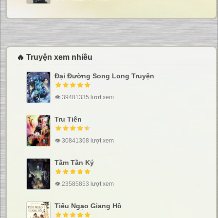
🔥 Truyện xem nhiều
Đại Đường Song Long Truyện
👁 39481335 lượt xem
Tru Tiên
👁 30841368 lượt xem
Tầm Tần Ký
👁 23585853 lượt xem
Tiếu Ngạo Giang Hồ