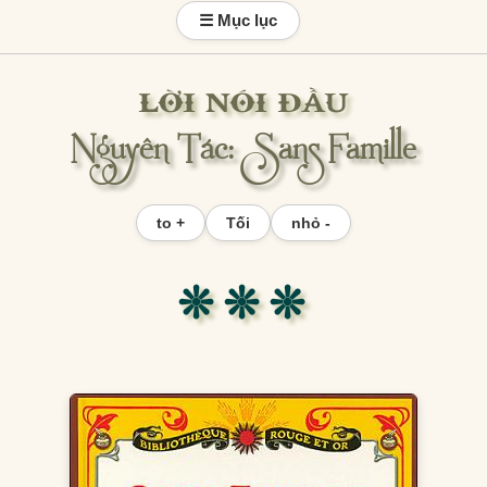
☰ Mục lục
LỜI NÓI ĐẦU
Nguyên Tác: Sans Famille
to +
Tối
nhỏ -
❊ ❊ ❊