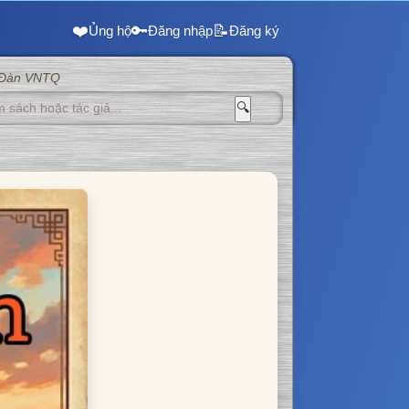
❤️
🔑
📝
Ủng hộ
Đăng nhập
Đăng ký
 Đàn VNTQ
🔍