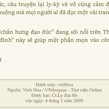
đức, câu truyện lại ly-kỳ và vô cùng cả
chuộng mà mọi người ai đã đọc một vài tra
“chấn hưng đạo đức” đang sôi nổi trên Th
 đình” này sẽ giúp một phần mọn vào cô
8
Đánh máy: vinhhoa
Nguồn: Vinh Hoa / VNthuquan - Thư viện Online
Được bạn:
Ct.Ly
đưa lên
vào ngày: 4 tháng 5 năm 2009