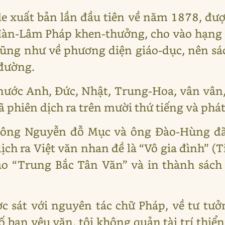
le xuất bản lần đầu tiên về năm 1878, đư
àn-Lâm Pháp khen-thưởng, cho vào hạng s
cũng như về phương diện giáo-dục, nên s
đường.
ước Anh, Đức, Nhật, Trung-Hoa, vân vân,
ã phiên dịch ra trên mười thứ tiếng và phá
 ông Nguyễn đỗ Mục và ông Đào-Hùng đã
ịch ra Việt văn nhan đề là “Vô gia đình” (
áo “Trung Bắc Tân Văn” và in thành sác
c sát với nguyên tác chữ Pháp, về tư tư
bạn yêu văn, tôi không quản tài trí thiển