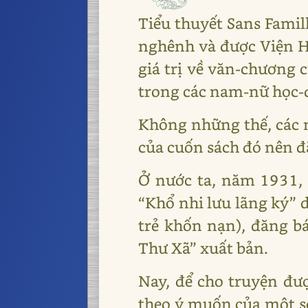
Tiểu thuyết Sans Famil
nghênh và được Viện H
giá trị về văn-chương 
trong các nam-nữ học-
Không những thế, các n
của cuốn sách đó nên đ
Ở nước ta, năm 1931,
“Khổ nhi lưu lãng ký” d
trẻ khốn nạn), đăng b
Thư Xã” xuất bản.
Nay, để cho truyện đượ
theo ý muốn của một số 