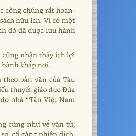
ợc công chúng rất hoan-
ách hữu ích. Vì có một
ách đó đã được lưu hành
 cũng nhận thấy ích lợi
t hành khắp nơi.
 theo bản văn của Tàu
Tiểu thuyết giáo dục Đứa
h do nhà “Tân Việt Nam
ởng cũng như về văn từ,
 sơ, cố gắng phiên dịch,