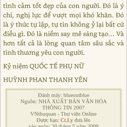
tình cảm tốt đẹp của con người. Đó là ý
chí, nghị lực để vượt mọi khó khăn. Đó
là ý thức tự lập, tự tin không ỷ lại bất cứ
điều gì. Đó là niềm say mê sáng tạo… Và
hơn tất cả là lòng quan tâm sâu sắc và
tình thương yêu con người.
Kỷ niệm QUỐC TẾ PHỤ NỮ
HUỲNH PHAN THANH YÊN
Đánh máy: blueoutblue
Nguồn: NHÀ XUẤT BẢN VĂN HÓA
THÔNG TIN 2007
VNthuquan - Thư viện Online
Được bạn:
Ct.Ly
đưa lên
vào ngày: 20 tháng 5 năm 2009