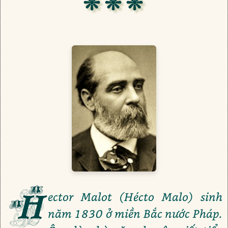
❊ ❊ ❊
H
ector Malot (Hécto Malo) sinh
năm 1830 ở miền Bắc nước Pháp.