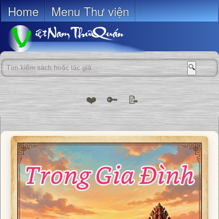
Home
Menu Thư viện
🔍
❤️
🔑
📝