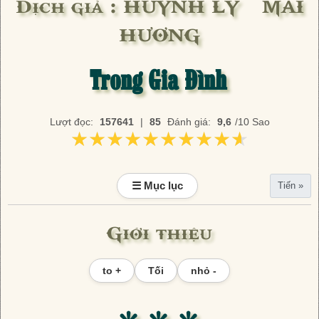
Dịch giả : HUỲNH LÝ – MAI
HƯƠNG
Trong Gia Đình
Lượt đọc:
157641
|
85
Đánh giá:
9,6
/10 Sao
★★★★★★★★★★
★★★★★★★★★★
☰ Mục lục
Tiến »
Giới thiệu
to +
Tối
nhỏ -