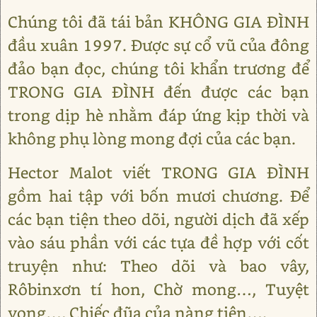
Chúng tôi đã tái bản KHÔNG GIA ĐÌNH
đầu xuân 1997. Được sự cổ vũ của đông
đảo bạn đọc, chúng tôi khẩn trương để
TRONG GIA ĐÌNH đến được các bạn
trong dịp hè nhằm đáp ứng kịp thời và
không phụ lòng mong đợi của các bạn.
Hector Malot viết TRONG GIA ĐÌNH
gồm hai tập với bốn mươi chương. Để
các bạn tiện theo dõi, người dịch đã xếp
vào sáu phần với các tựa đề hợp với cốt
truyện như: Theo dõi và bao vây,
Rôbinxơn tí hon, Chờ mong…, Tuyệt
vọng…, Chiếc đũa của nàng tiên….