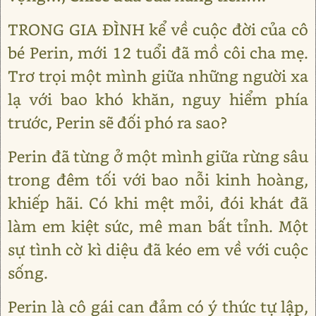
TRONG GIA ĐÌNH kể về cuộc đời của cô
bé Perin, mới 12 tuổi đã mồ côi cha mẹ.
Trơ trọi một mình giữa những người xa
lạ với bao khó khăn, nguy hiểm phía
trước, Perin sẽ đối phó ra sao?
Perin đã từng ở một mình giữa rừng sâu
trong đêm tối với bao nỗi kinh hoàng,
khiếp hãi. Có khi mệt mỏi, đói khát đã
làm em kiệt sức, mê man bất tỉnh. Một
sự tình cờ kì diệu đã kéo em về với cuộc
sống.
Perin là cô gái can đảm có ý thức tự lập,