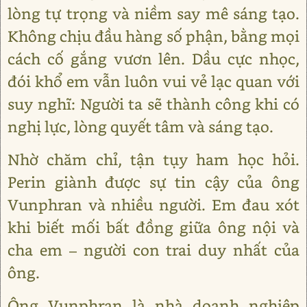
lòng tự trọng và niềm say mê sáng tạo.
Không chịu đầu hàng số phận, bằng mọi
cách cố gắng vươn lên. Dầu cực nhọc,
đói khổ em vẫn luôn vui vẻ lạc quan với
suy nghĩ: Người ta sẽ thành công khi có
nghị lực, lòng quyết tâm và sáng tạo.
Nhờ chăm chỉ, tận tụy ham học hỏi.
Perin giành được sự tin cậy của ông
Vunphran và nhiều người. Em đau xót
khi biết mối bất đồng giữa ông nội và
cha em – người con trai duy nhất của
ông.
Ông Vunphran là nhà doanh nghiệp