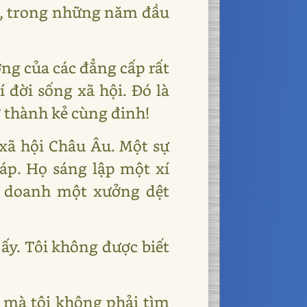
h, trong những năm đầu
ng của các đẳng cấp rất
 đời sống xã hội. Đó là
ở thành kẻ cùng đinh!
 xã hội Châu Âu. Một sự
háp. Họ sáng lập một xí
h doanh một xưởng dệt
ấy. Tôi không được biết
ề mà tôi không phải tìm