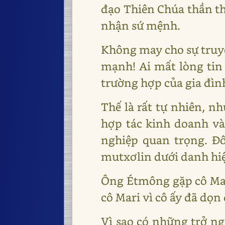
đạo Thiên Chúa thần t
nhận sứ mệnh.
Không may cho sự truyề
mạnh! Ai mất lòng tin 
trường hợp của gia đình
Thế là rất tự nhiên, n
hợp tác kinh doanh và 
nghiệp quan trọng. Đ
mutxơlin dưới danh hiệ
Ông Étmông gặp cô Mari
cô Mari vì cô ấy đã dọn 
Vì sao có những trở ng