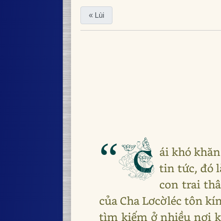
« Lùi
“C
ái khó khăn
tin tức, đó
con trai th
của Cha Lơcờléc tôn kính
tìm kiếm ở nhiều nơi k