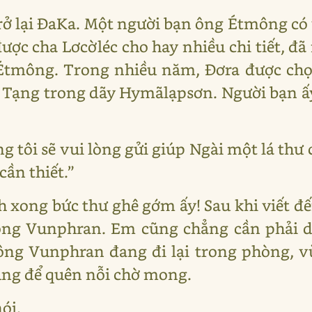
rở lại ĐaKa. Một người bạn ông Étmông có 
ợc cha Lơcờléc cho hay nhiều chi tiết, đã n
à Étmông. Trong nhiều năm, Đơra được c
y Tạng trong dãy Hymãlạpsơn. Người bạn ấy
 tôi sẽ vui lòng gửi giúp Ngài một lá thư 
cần thiết.”
h xong bức thư ghê gớm ấy! Sau khi viết đ
ông Vunphran. Em cũng chẳng cần phải dị
 ông Vunphran đang đi lại trong phòng, v
ũng để quên nỗi chờ mong.
ói.