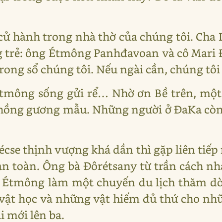
 cử hành trong nhà thờ của chúng tôi. Cha 
 trẻ: ông Étmông Panhđavoan và cô Mari 
trong sổ chúng tôi. Nếu ngài cần, chúng tôi 
mông sống gửi rể… Nhờ ơn Bề trên, một 
 chồng gương mẫu. Những người ở ĐaKa còn
écse thịnh vượng khá dần thì gặp liên tiếp
n toàn. Ông bà Đôrétsany từ trần cách n
g Étmông làm một chuyến du lịch thăm dò 
vật học và những vật hiếm đủ thứ cho n
i mới lên ba.