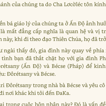
hánh của chúng ta do Cha Lơcờléc tôn kín
n bá giáo lý của chúng ta ở Ấn Độ ảnh hưở
là mất đẳng cấp nghĩa là quan hệ và vị trí
 này, khi đi theo đạo Thiên Chúa, họ đã tr
hư ngài thấy đó, gia đình này quay về phía
tình bạn đã thắt chặt họ với gia đình P
ôrétsany (Ấn Độ) và Bécse (Pháp) để kin
u: Đôrétsany và Bécse.
 Đôrétsany trong nhà bà Bécse và yêu cô 
đi nơi khác khi tôi đến ĐaKa.
ại trong cuộc hôn nhân này? Đó là vấn đ