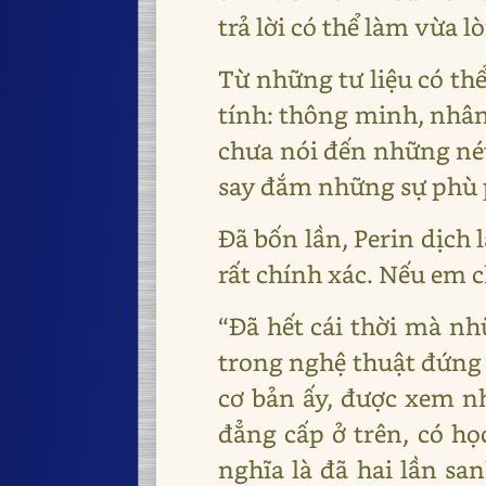
trả lời có thể làm vừa l
Từ những tư liệu có thể
tính: thông minh, nhân
chưa nói đến những nét
say đắm những sự phù 
Đã bốn lần, Perin dịch l
rất chính xác. Nếu em c
“Đã hết cái thời mà nh
trong nghệ thuật đứng 
cơ bản ấy, được xem n
đẳng cấp ở trên, có h
nghĩa là đã hai lần sa