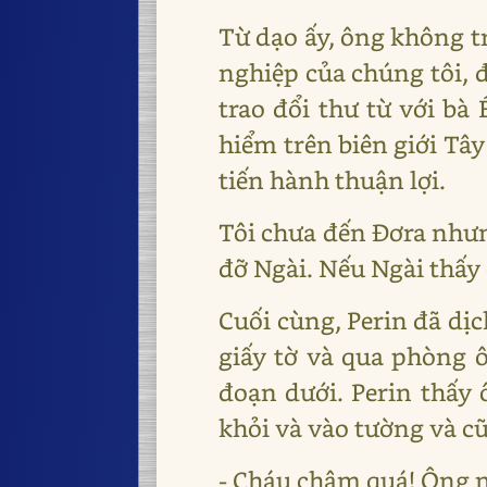
Từ dạo ấy, ông không t
nghiệp của chúng tôi, đư
trao đổi thư từ với b
hiểm trên biên giới Tâ
tiến hành thuận lợi.
Tôi chưa đến Đơra nhưng
đỡ Ngài. Nếu Ngài thấy 
Cuối cùng, Perin đã dịc
giấy tờ và qua phòng 
đoạn dưới. Perin thấy
khỏi và vào tường và c
- Cháu chậm quá! Ông n