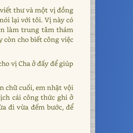
viết thư và một vị đồng
ói lại với tôi. Vị này có
họn làm trung tâm thám
 còn cho biết công việc
cho vị Cha ở đấy để giúp
ến chữ cuối, em nhặt vội
ch cái công thức ghi ở
ừa đi vừa đếm bước, để