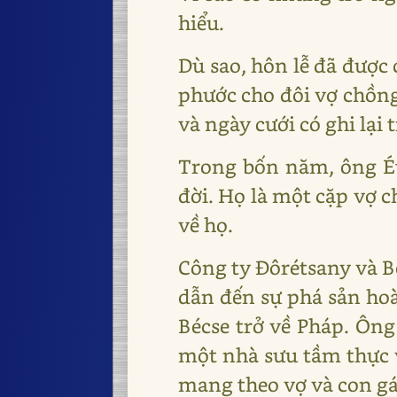
hiểu.
Dù sao, hôn lễ đã được
phước cho đôi vợ chồng
và ngày cưới có ghi lại 
Trong bốn năm, ông Ét
đời. Họ là một cặp vợ
về họ.
Công ty Đôrétsany và B
dẫn đến sự phá sản hoà
Bécse trở về Pháp. Ôn
một nhà sưu tầm thực 
mang theo vợ và con gá