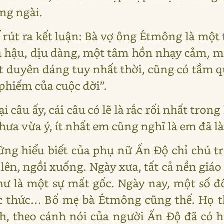
òng ngài.
 rút ra kết luận: Bà vợ ông Étmông là một
 hậu, dịu dàng, một tâm hồn nhạy cảm, mộ
 duyên dáng tuy nhất thời, cũng có tầm qu
phiếm của cuộc đời”.
ại câu ấy, cái câu có lẽ là rắc rối nhất tron
hưa vừa ý, ít nhất em cũng nghĩ là em đã l
ững hiểu biết của phụ nữ Ấn Độ chỉ chú tr
lên, ngồi xuống. Ngày xưa, tất cả nền giá
hư là một sự mất gốc. Ngày nay, một số đ
ọc thức… Bố mẹ bà Étmông cũng thế. Họ 
nh, theo cánh nói của người Ấn Độ đã có