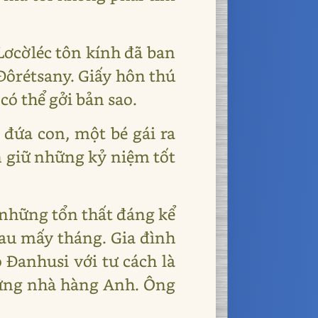
Lơcờléc tôn kính đã ban
Đôrétsany. Giấy hôn thú
có thể gởi bản sao.
đứa con, một bé gái ra
 giữ những kỷ niệm tốt
 những tổn thất đáng kể
hau mấy tháng. Gia đình
Đanhusi với tư cách là
hững nhà hàng Anh. Ông