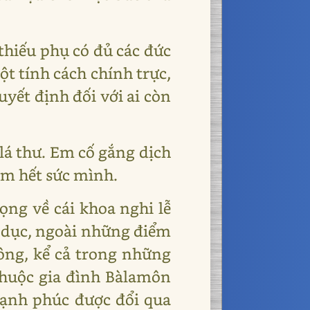
 thiếu phụ có đủ các đức
t tính cách chính trực,
yết định đối với ai còn
g lá thư. Em cố gắng dịch
àm hết sức mình.
ọng về cái khoa nghi lễ
o dục, ngoài những điểm
ông, kể cả trong những
thuộc gia đình Bàlamôn
 hạnh phúc được đổi qua