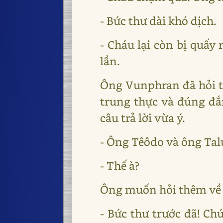
- Bức thư dài khó dịch.
- Cháu lại còn bị quấy
lần.
Ông Vunphran đã hỏi thử
trung thực và đúng đắ
câu trả lời vừa ý.
- Ông Têôdo và ông Ta
- Thế à?
Ông muốn hỏi thêm về c
- Bức thư trước đã! Ch