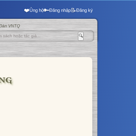
❤️
🔑
📝
Ủng hộ
Đăng nhập
Đăng ký
 Đàn VNTQ
🔍
ƠNG