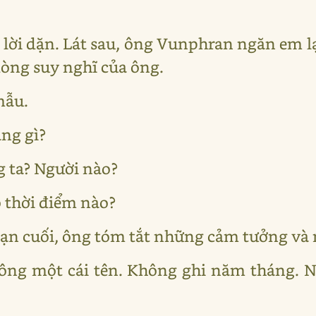
 lời dặn. Lát sau, ông Vunphran ngăn em l
òng suy nghĩ của ông.
mẫu.
ng gì?
g ta? Người nào?
o thời điểm nào?
oạn cuối, ông tóm tắt những cảm tưởng và 
hông một cái tên. Không ghi năm tháng. N