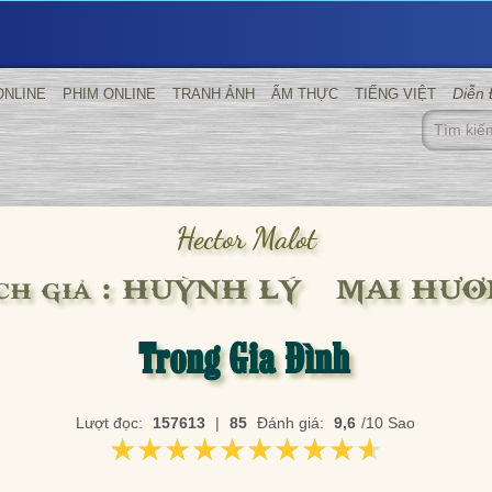
Diễn
ONLINE
PHIM ONLINE
TRANH ẢNH
ẨM THỰC
TIẾNG VIỆT
Hector Malot
ch giả : HUỲNH LÝ – MAI HƯ
Trong Gia Đình
Lượt đọc:
157613
|
85
Đánh giá:
9,6
/10 Sao
★★★★★★★★★★
★★★★★★★★★★