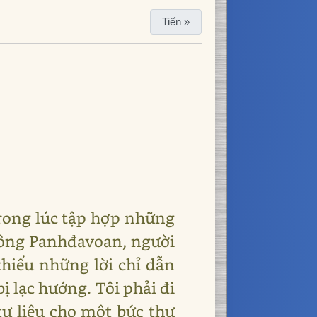
Tiến »
trong lúc tập hợp những
tmông Panhđavoan, người
 thiếu những lời chỉ dẫn
bị lạc hướng. Tôi phải đi
tư liệu cho một bức thư