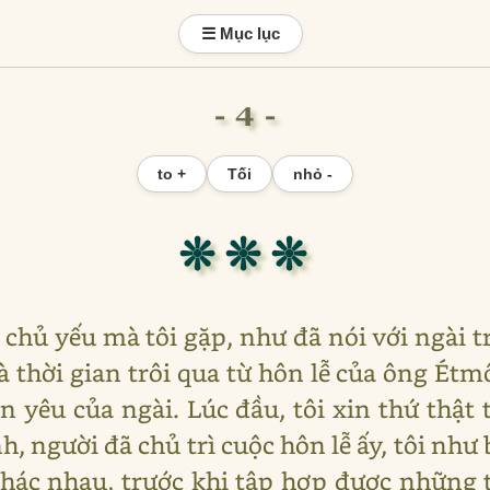
☰ Mục lục
- 4 -
to +
Tối
nhỏ -
❊ ❊ ❊
 chủ yếu mà tôi gặp, như đã nói với ngài 
 là thời gian trôi qua từ hôn lễ của ông É
ân yêu của ngài. Lúc đầu, tôi xin thứ thật
, người đã chủ trì cuộc hôn lễ ấy, tôi như 
hác nhau, trước khi tập hợp được những 