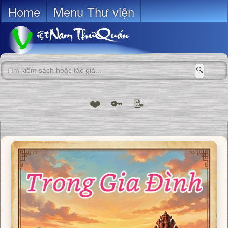
Home
Menu Thư viện
🔍
❤️
🔑
📝