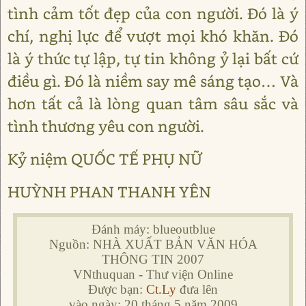
tình cảm tốt đẹp của con người. Đó là ý
chí, nghị lực để vượt mọi khó khăn. Đó
là ý thức tự lập, tự tin không ỷ lại bất cứ
điều gì. Đó là niềm say mê sáng tạo… Và
hơn tất cả là lòng quan tâm sâu sắc và
tình thương yêu con người.
Kỷ niệm QUỐC TẾ PHỤ NỮ
HUỲNH PHAN THANH YÊN
Đánh máy: blueoutblue
Nguồn: NHÀ XUẤT BẢN VĂN HÓA
THÔNG TIN 2007
VNthuquan - Thư viện Online
Được bạn:
Ct.Ly
đưa lên
vào ngày: 20 tháng 5 năm 2009