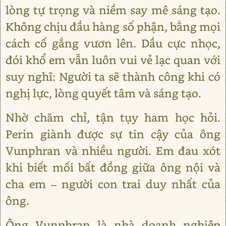
lòng tự trọng và niềm say mê sáng tạo.
Không chịu đầu hàng số phận, bằng mọi
cách cố gắng vươn lên. Dầu cực nhọc,
đói khổ em vẫn luôn vui vẻ lạc quan với
suy nghĩ: Người ta sẽ thành công khi có
nghị lực, lòng quyết tâm và sáng tạo.
Nhờ chăm chỉ, tận tụy ham học hỏi.
Perin giành được sự tin cậy của ông
Vunphran và nhiều người. Em đau xót
khi biết mối bất đồng giữa ông nội và
cha em – người con trai duy nhất của
ông.
Ông Vunphran là nhà doanh nghiệp