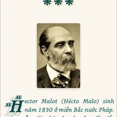
❊ ❊ ❊
H
ector Malot (Hécto Malo) sinh
năm 1830 ở miền Bắc nước Pháp.