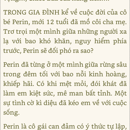
TRONG GIA ĐÌNH kể về cuộc đời của cô
bé Perin, mới 12 tuổi đã mồ côi cha mẹ.
Trơ trọi một mình giữa những người xa
lạ với bao khó khăn, nguy hiểm phía
trước, Perin sẽ đối phó ra sao?
Perin đã từng ở một mình giữa rừng sâu
trong đêm tối với bao nỗi kinh hoàng,
khiếp hãi. Có khi mệt mỏi, đói khát đã
làm em kiệt sức, mê man bất tỉnh. Một
sự tình cờ kì diệu đã kéo em về với cuộc
sống.
Perin là cô gái can đảm có ý thức tự lập,