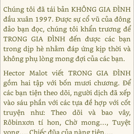
Chúng tôi đã tái bản KHÔNG GIA ĐÌNH
đầu xuân 1997. Được sự cổ vũ của đông
đảo bạn đọc, chúng tôi khẩn trương để
TRONG GIA ĐÌNH đến được các bạn
trong dịp hè nhằm đáp ứng kịp thời và
không phụ lòng mong đợi của các bạn.
Hector Malot viết TRONG GIA ĐÌNH
gồm hai tập với bốn mươi chương. Để
các bạn tiện theo dõi, người dịch đã xếp
vào sáu phần với các tựa đề hợp với cốt
truyện như: Theo dõi và bao vây,
Rôbinxơn tí hon, Chờ mong…, Tuyệt
vọng…, Chiếc đũa của nàng tiên….