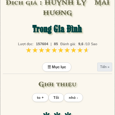
Dịch giả : HUỲNH LÝ – MAI
HƯƠNG
Trong Gia Đình
Lượt đọc:
157604
|
85
Đánh giá:
9,6
/10 Sao
★★★★★★★★★★
★★★★★★★★★★
☰ Mục lục
Tiến »
Giới thiệu
to +
Tối
nhỏ -