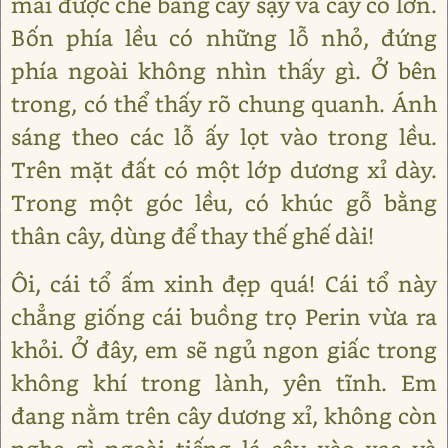
mái được che bằng cây sậy và cây cỏ lớn.
Bốn phía lều có những lỗ nhỏ, đứng
phía ngoài không nhìn thấy gì. Ở bên
trong, có thể thấy rõ chung quanh. Ánh
sáng theo các lỗ ấy lọt vào trong lều.
Trên mặt đất có một lớp dương xỉ dày.
Trong một góc lều, có khúc gỗ bằng
thân cây, dùng để thay thế ghế dài!
Ôi, cái tổ ấm xinh đẹp quá! Cái tổ này
chẳng giống cái buồng trọ Perin vừa ra
khỏi. Ở đây, em sẽ ngủ ngon giấc trong
không khí trong lành, yên tĩnh. Em
đang nằm trên cây dương xỉ, không còn