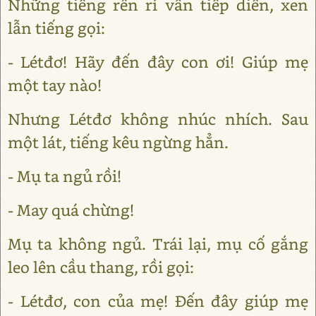
Những tiếng rên rỉ vẫn tiếp diễn, xen
lẫn tiếng gọi:
- Létđơ! Hãy đến đây con ơi! Giúp mẹ
một tay nào!
Nhưng Létđơ không nhúc nhích. Sau
một lát, tiếng kêu ngừng hẳn.
- Mụ ta ngủ rồi!
- May quá chừng!
Mụ ta không ngủ. Trái lại, mụ cố gắng
leo lên cầu thang, rồi gọi:
- Létđơ, con của mẹ! Đến đây giúp mẹ