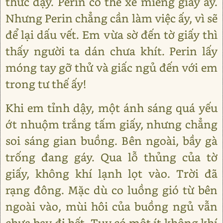
thức dậy. Perin có thể xé miếng giấy ấy.
Nhưng Perin chẳng cần làm việc ấy, vì sẽ
để lại dấu vết. Em vừa sờ đến tờ giấy thì
thấy người ta dán chưa khít. Perin lấy
móng tay gỡ thử và giấc ngủ đến với em
trong tư thế ấy!
Khi em tỉnh dậy, một ánh sáng quá yếu
ớt nhuộm trắng tấm giấy, nhưng chẳng
soi sáng gian buồng. Bên ngoài, bầy gà
trống đang gáy. Qua lỗ thủng của tờ
giấy, không khí lạnh lọt vào. Trời đã
rạng đông. Mặc dù co luồng gió từ bên
ngoài vào, mùi hôi của buồng ngủ vẫn
chưa bay đi hết. Tuy có một ít không khí