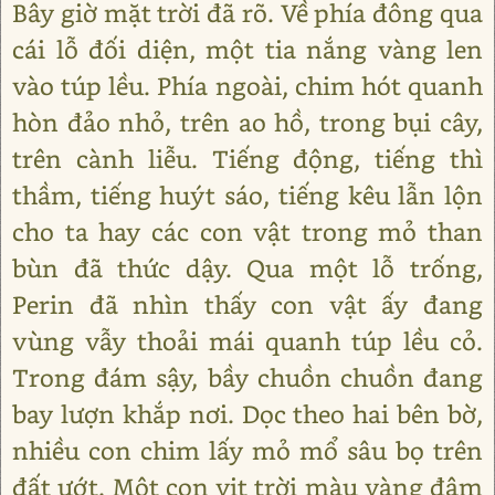
Bây giờ mặt trời đã rõ. Về phía đông qua
cái lỗ đối diện, một tia nắng vàng len
vào túp lều. Phía ngoài, chim hót quanh
hòn đảo nhỏ, trên ao hồ, trong bụi cây,
trên cành liễu. Tiếng động, tiếng thì
thầm, tiếng huýt sáo, tiếng kêu lẫn lộn
cho ta hay các con vật trong mỏ than
bùn đã thức dậy. Qua một lỗ trống,
Perin đã nhìn thấy con vật ấy đang
vùng vẫy thoải mái quanh túp lều cỏ.
Trong đám sậy, bầy chuồn chuồn đang
bay lượn khắp nơi. Dọc theo hai bên bờ,
nhiều con chim lấy mỏ mổ sâu bọ trên
đất ướt. Một con vịt trời màu vàng đậm