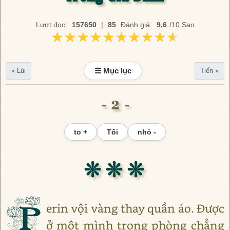
Lượt đọc:
157650
|
85
Đánh giá:
9,6
/10 Sao
★★★★★★★★★★
★★★★★★★★★★
☰ Mục lục
« Lùi
Tiến »
- 2 -
to +
Tối
nhỏ -
❊ ❊ ❊
P
erin vội vàng thay quần áo. Được
ở một mình trong phòng chẳng