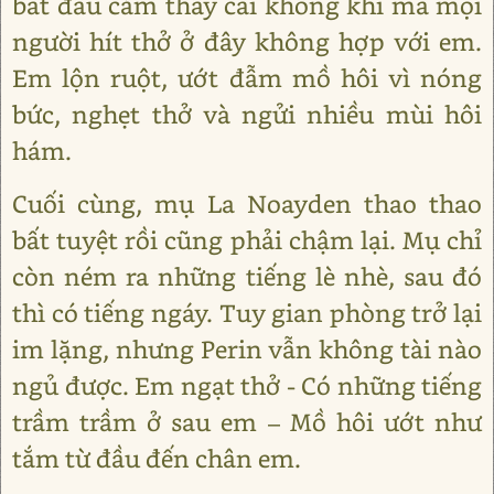
bắt đầu cảm thấy cái không khí mà mọi
người hít thở ở đây không hợp với em.
Em lộn ruột, ướt đẫm mồ hôi vì nóng
bức, nghẹt thở và ngửi nhiều mùi hôi
hám.
Cuối cùng, mụ La Noayden thao thao
bất tuyệt rồi cũng phải chậm lại. Mụ chỉ
còn ném ra những tiếng lè nhè, sau đó
thì có tiếng ngáy. Tuy gian phòng trở lại
im lặng, nhưng Perin vẫn không tài nào
ngủ được. Em ngạt thở - Có những tiếng
trầm trầm ở sau em – Mồ hôi ướt như
tắm từ đầu đến chân em.