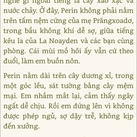
nghe gì ngoài tiếng lá cây xào xạc và
nước chảy. Ở đây, Perin không phải nằm
trên tấm nệm cứng của mẹ Prăngxoadơ,
trong bầu không khí dễ sợ, giữa tiếng
kêu la của La Noayden và các bạn cùng
phòng. Cái mùi mồ hôi ấy vẫn cứ theo
đuổi, làm em buồn nôn.
Perin nằm dài trên cây dương xỉ, trong
một góc lều, sát tường bằng cây mệm
mại. Em nhắm mắt lại, cảm thấy ngây
ngất dễ chịu. Rồi em đứng lên vì không
được phép ngủ, sợ dậy trễ, không kịp
đến xưởng.