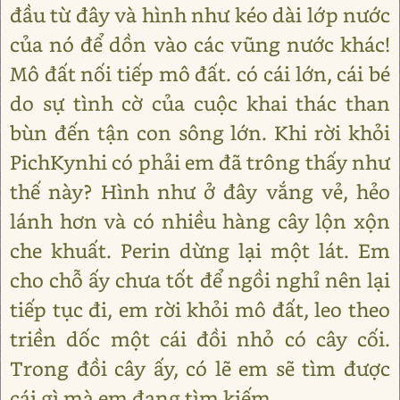
đầu từ đây và hình như kéo dài lớp nước
của nó để dồn vào các vũng nước khác!
Mô đất nối tiếp mô đất. có cái lớn, cái bé
do sự tình cờ của cuộc khai thác than
bùn đến tận con sông lớn. Khi rời khỏi
PichKynhi có phải em đã trông thấy như
thế này? Hình như ở đây vắng vẻ, hẻo
lánh hơn và có nhiều hàng cây lộn xộn
che khuất. Perin dừng lại một lát. Em
cho chỗ ấy chưa tốt để ngồi nghỉ nên lại
tiếp tục đi, em rời khỏi mô đất, leo theo
triền dốc một cái đồi nhỏ có cây cối.
Trong đồi cây ấy, có lẽ em sẽ tìm được
cái gì mà em đang tìm kiếm.