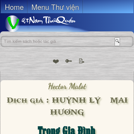
Home
Menu Thư viện
🔍
❤️
🔑
📝
Hector Malot
Dịch giả : HUỲNH LÝ – MAI
HƯƠNG
Trong Gia Đình