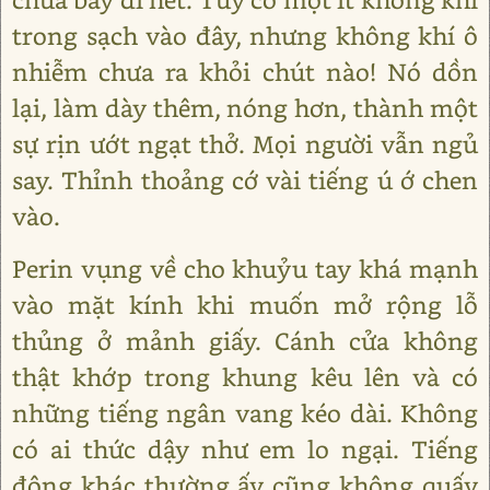
trong sạch vào đây, nhưng không khí ô
nhiễm chưa ra khỏi chút nào! Nó dồn
lại, làm dày thêm, nóng hơn, thành một
sự rịn ướt ngạt thở. Mọi người vẫn ngủ
say. Thỉnh thoảng cớ vài tiếng ú ớ chen
vào.
Perin vụng về cho khuỷu tay khá mạnh
vào mặt kính khi muốn mở rộng lỗ
thủng ở mảnh giấy. Cánh cửa không
thật khớp trong khung kêu lên và có
những tiếng ngân vang kéo dài. Không
có ai thức dậy như em lo ngại. Tiếng
động khác thường ấy cũng không quấy