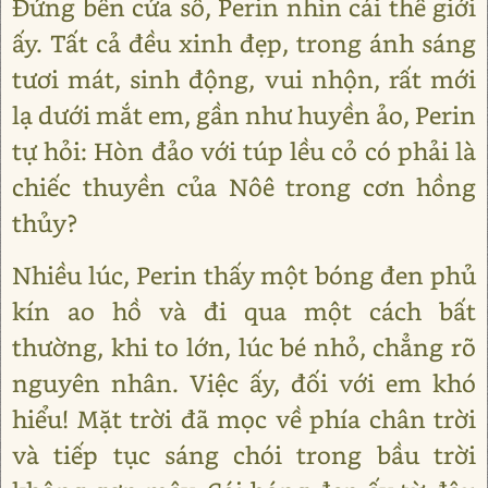
Đứng bên cửa sổ, Perin nhìn cái thế giới
ấy. Tất cả đều xinh đẹp, trong ánh sáng
tươi mát, sinh động, vui nhộn, rất mới
lạ dưới mắt em, gần như huyền ảo, Perin
tự hỏi: Hòn đảo với túp lều cỏ có phải là
chiếc thuyền của Nôê trong cơn hồng
thủy?
Nhiều lúc, Perin thấy một bóng đen phủ
kín ao hồ và đi qua một cách bất
thường, khi to lớn, lúc bé nhỏ, chẳng rõ
nguyên nhân. Việc ấy, đối với em khó
hiểu! Mặt trời đã mọc về phía chân trời
và tiếp tục sáng chói trong bầu trời