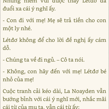
Nhưng niềm vui được thấy Létđơ đã
đuổi xa cái ý nghĩ ấy.
- Con đi với mẹ! Mẹ sẽ trả tiền cho con
một ly nhé.
Létđơ không để cho lời đề nghị ấy cám
dỗ.
- Chúng ta về đi ngủ. – Cô ta nói.
- Không, con hãy đến với mẹ! Létđơ bé
nhỏ của mẹ!
Cuộc tranh cải kéo dài, La Noayden vẫn
bướng bỉnh với cái ý nghĩ mới, nhắc mãi
cái từ của mụ ta, vẫn cái từ ấy: