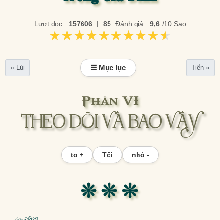
Lượt đọc:
157606
|
85
Đánh giá:
9,6
/10 Sao
★★★★★★★★★★
★★★★★★★★★★
☰ Mục lục
« Lùi
Tiến »
Phần VI
THEO DÕI VÀ BAO VÂY
to +
Tối
nhỏ -
❊ ❊ ❊