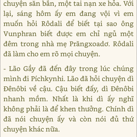
chuyện săn bắn, một tai nạn xe hỏa. Với
lại, sáng hôm ấy em đang vội vì em
muốn hỏi Rôdali để biết tại sao ông
Vunphran biết được em chỉ ngủ một
đêm trong nhà mẹ Prăngxoadơ. Rôdali
đã làm cho em rõ mọi chuyện.
- Lão Gầy đã đến đây trong lúc chúng
mình đi Píchkynhi. Lão đã hỏi chuyện dì
Đênôbi về cậu. Cậu biết đấy, dì Đênôbi
nhanh mồm. Nhất là khi dì ấy nghĩ
không phải là để khen thưởng. Chính dì
đã nói chuyện ấy và còn nói đủ thứ
chuyện khác nữa.