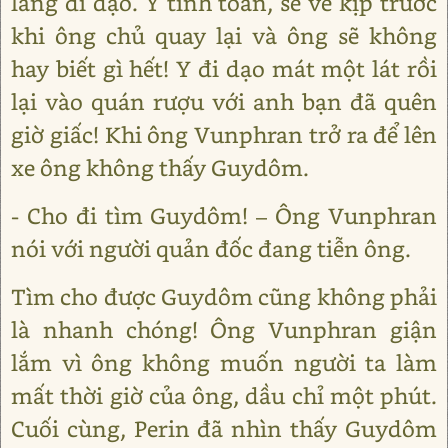
làng đi dạo. Y tính toán, sẽ về kịp trước
khi ông chủ quay lại và ông sẽ không
hay biết gì hết! Y đi dạo mát một lát rồi
lại vào quán rượu với anh bạn đã quên
giờ giấc! Khi ông Vunphran trở ra để lên
xe ông không thấy Guydôm.
- Cho đi tìm Guydôm! – Ông Vunphran
nói với người quản đốc đang tiễn ông.
Tìm cho được Guydôm cũng không phải
là nhanh chóng! Ông Vunphran giận
lắm vì ông không muốn người ta làm
mất thời giờ của ông, dầu chỉ một phút.
Cuối cùng, Perin đã nhìn thấy Guydôm