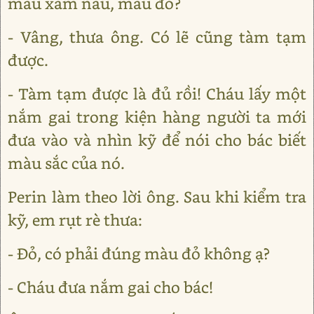
màu xám nâu, màu đỏ?
- Vâng, thưa ông. Có lẽ cũng tàm tạm
được.
- Tàm tạm được là đủ rồi! Cháu lấy một
nắm gai trong kiện hàng người ta mới
đưa vào và nhìn kỹ để nói cho bác biết
màu sắc của nó.
Perin làm theo lời ông. Sau khi kiểm tra
kỹ, em rụt rè thưa:
- Đỏ, có phải đúng màu đỏ không ạ?
- Cháu đưa nắm gai cho bác!