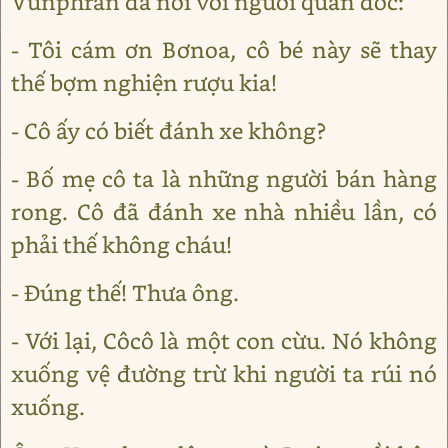
Vunphran đã nói với người quản đốc:
- Tôi cám ơn Bơnoa, cô bé này sẽ thay
thế bợm nghiện rượu kia!
- Cô ấy có biết đánh xe không?
- Bố mẹ cô ta là những người bán hàng
rong. Cô đã đánh xe nhà nhiều lần, có
phải thế không cháu!
- Đúng thế! Thưa ông.
- Với lại, Côcô là một con cừu. Nó không
xuống vệ đường trừ khi người ta rúi nó
xuống.