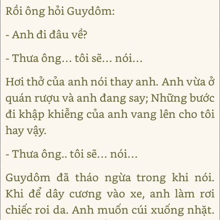
Rồi ông hỏi Guydôm:
- Anh đi đâu về?
- Thưa ông… tôi sẽ… nói…
Hơi thở của anh nói thay anh. Anh vừa ở
quán rượu và anh đang say; Những bước
đi khập khiễng của anh vang lên cho tôi
hay vậy.
- Thưa ông.. tôi sẽ… nói…
Guydôm đã tháo ngừa trong khi nói.
Khi để dây cương vào xe, anh làm rơi
chiếc roi da. Anh muốn cúi xuống nhặt.