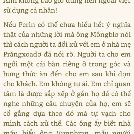
Anh không bao giờ dùng nến ngoài việc
sử dụng cá nhân!
Nếu Perin có thể chưa hiểu hết ý nghĩa
thật của những lời mà ông Môngblơ nói
thì cách người ta đối xử với em ở nhà mẹ
Prăngxoadơ đã nói rõ. Người ta cho em
ngồi một cái bàn riêng ở trong góc và
bưng thức ăn đến cho em sau khi dọn
cho khách. Em không tự ái. Em chỉ quan
tâm là được sắp xếp ở gần họ để có thể
nghe những câu chuyện của họ, em sẽ
cố gắng dựa theo đó mà tự vạch cho
mình cách xử thế. Các ông ấy biết nhà
máy, hiểu ông Vunphran, mấy người