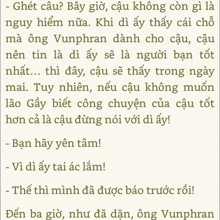
- Ghét câu? Bây giờ, cậu không còn gì là
nguy hiểm nữa. Khi dì ấy thấy cái chỗ
mà ông Vunphran dành cho cậu, cậu
nên tin là dì ấy sẽ là người bạn tốt
nhất… thì đây, cậu sẽ thấy trong ngày
mai. Tuy nhiên, nếu cậu không muốn
lão Gầy biết công chuyện của cậu tốt
hơn cả là cậu đừng nói với dì ấy!
- Bạn hãy yên tâm!
- Vì dì ấy tai ác lắm!
- Thế thì mình đã được báo trước rồi!
Đến ba giờ, như đã dặn, ông Vunphran