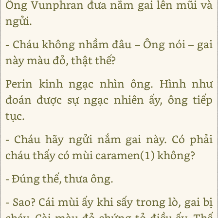
Ông Vunphran đưa nắm gai lên mũi và
ngửi.
- Cháu không nhầm đâu – Ông nói – gai
này màu đỏ, thật thế?
Perin kinh ngạc nhìn ông. Hình như
đoán được sự ngạc nhiên ấy, ông tiếp
tục.
- Cháu hãy ngửi nắm gai này. Có phải
cháu thấy có mùi caramen(1) không?
- Đúng thế, thưa ông.
- Sao? Cái mùi ấy khi sấy trong lò, gai bị
cháy. Cài màu đỏ chứng tỏ điều ấy. Thế