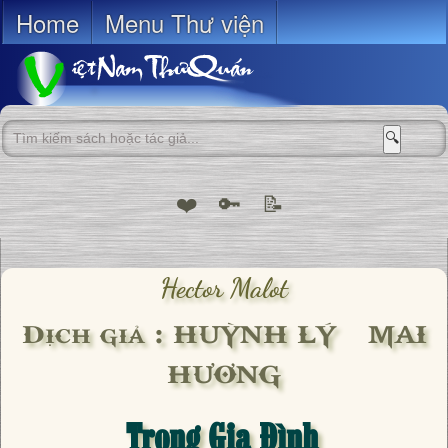
Home
Menu Thư viện
🔍
❤️
🔑
📝
Hector Malot
Dịch giả : HUỲNH LÝ – MAI
HƯƠNG
Trong Gia Đình