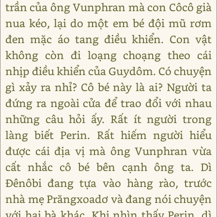
trần của ông Vunphran mà con Côcô già
nua kéo, lại do một em bé đội mũ rơm
đen mặc áo tang điều khiển. Con vật
không còn đi loạng choạng theo cái
nhịp điều khiển của Guydôm. Có chuyện
gì xảy ra nhỉ? Cô bé này là ai? Người ta
đứng ra ngoài cửa để trao đổi với nhau
những câu hỏi ấy. Rất ít người trong
làng biết Perin. Rất hiếm người hiểu
được cái địa vị mà ông Vunphran vừa
cất nhắc cô bé bên cạnh ông ta. Dì
Đênôbi đang tựa vào hàng rào, trước
nhà mẹ Prăngxoadơ và đang nói chuyện
với hai bà khác. Khi nhìn thấy Perin, dì