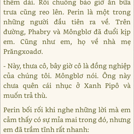
thêm dài. Rồi chuông báo giờ ăn bữa
trưa cũng reo lên. Perin là một trong
những người đầu tiên ra về. Trên
đường, Phabry và Môngblơ đã đuổi kịp
em. Cũng như em, họ về nhà mẹ
Prăngxoadơ.
- Này, thưa cô, bây giờ cô là đồng nghiệp
của chúng tôi. Môngblơ nói. Ông này
chưa quên cái nhục ở Xanh Pipô và
muốn trả thù.
Perin bối rối khi nghe những lời mà em
cảm thấy có sự mỉa mai trong đó, nhưng
em đã trầm tĩnh rất nhanh: