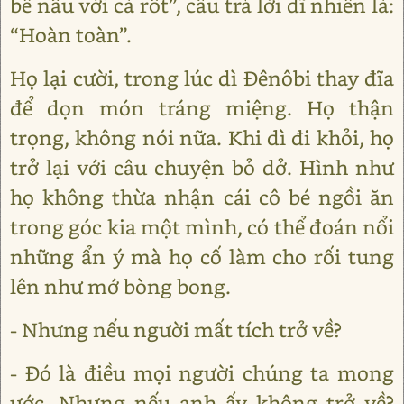
bê nấu với cà rốt”, câu trả lời dĩ nhiên là:
“Hoàn toàn”.
Họ lại cười, trong lúc dì Đênôbi thay đĩa
để dọn món tráng miệng. Họ thận
trọng, không nói nữa. Khi dì đi khỏi, họ
trở lại với câu chuyện bỏ dở. Hình như
họ không thừa nhận cái cô bé ngồi ăn
trong góc kia một mình, có thể đoán nổi
những ẩn ý mà họ cố làm cho rối tung
lên như mớ bòng bong.
- Nhưng nếu người mất tích trở về?
- Đó là điều mọi người chúng ta mong
ước. Nhưng nếu anh ấy không trở về?