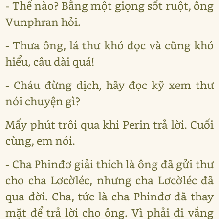
- Thế nào? Bằng một giọng sốt ruột, ông
Vunphran hỏi.
- Thưa ông, lá thư khó đọc và cũng khó
hiểu, câu dài quá!
- Cháu đừng dịch, hãy đọc kỹ xem thư
nói chuyện gì?
Mấy phút trôi qua khi Perin trả lời. Cuối
cùng, em nói.
- Cha Phinđơ giải thích là ông đã gửi thư
cho cha Lơcờléc, nhưng cha Lơcờléc đã
qua đời. Cha, tức là cha Phinđơ đã thay
mặt để trả lời cho ông. Vì phải đi vắng