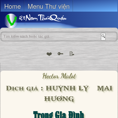
Home
Menu Thư viện
🔍
❤️
🔑
📝
Hector Malot
Dịch giả : HUỲNH LÝ – MAI
HƯƠNG
Trong Gia Đình