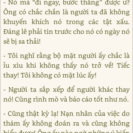
- Nó mà “đi ngay, bước thẳng” được ư?
Ông có chắc chắn là người ta đã không
khuyến khích nó trong các tật xấu.
Đáng lẽ phải tin trước cho nó có ngày nó
sẽ bị sa thải!
- Tôi nghĩ rằng bộ mặt người ấy chắc là
ỉu xìu khi không thấy nó trở về! Tiếc
thay! Tôi không có mặt lúc ấy!
- Người ta sắp xếp để người khác thay
nó! Cũng rình mò và báo cáo tốt như nó.
- Cũng thật kỳ lạ! Nạn nhân của việc do
thám ấy không đoán ra và cũng không
hiểu được! Ông ấy nào ngờ những ý kiến