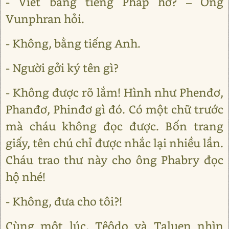
- Viết bằng tiếng Pháp hở? – Ông
Vunphran hỏi.
- Không, bằng tiếng Anh.
- Người gởi ký tên gì?
- Không được rõ lắm! Hình như Phenđơ,
Phanđơ, Phinđơ gì đó. Có một chữ trước
mà cháu không đọc được. Bốn trang
giấy, tên chú chỉ được nhắc lại nhiều lần.
Cháu trao thư này cho ông Phabry đọc
hộ nhé!
- Không, đưa cho tôi?!
Cùng một lúc, Têôdo và Taluen nhìn