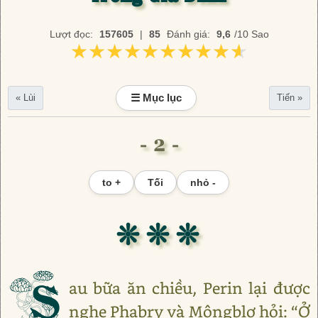
Lượt đọc:
157605
|
85
Đánh giá:
9,6
/10 Sao
★★★★★★★★★★
★★★★★★★★★★
☰ Mục lục
« Lùi
Tiến »
- 2 -
to +
Tối
nhỏ -
❊ ❊ ❊
S
au bữa ăn chiều, Perin lại được
nghe Phabry và Môngblơ hỏi: “Ở