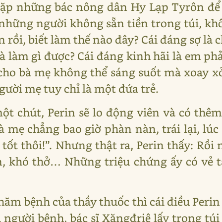
 gặp những bác nông dân Hy Lạp Tyrôn để
ì những người không sẵn tiền trong túi, kh
 rồi, biết làm thế nào đây? Cái đáng sợ là 
và làm gì được? Cái đáng kinh hãi là em p
 cho bà mẹ không thể sáng suốt mà xoay xở
gười mẹ tuy chỉ là một đứa trẻ.
một chút, Perin sẽ lo động viên và có th
 mẹ chẳng bao giờ phàn nàn, trái lại, lúc
 tốt thôi!”. Nhưng thật ra, Perin thấy: Rồi
ăn, khó thở… Những triệu chứng ấy có vẻ 
hăm bệnh của thầy thuốc thì cái điều Perin
a người bệnh, bác sĩ Xăngđriê lấy trong túi