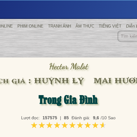
Diễn
ONLINE
PHIM ONLINE
TRANH ẢNH
ẨM THỰC
TIẾNG VIỆT
Hector Malot
ch giả : HUỲNH LÝ – MAI HƯ
Trong Gia Đình
Lượt đọc:
157575
|
85
Đánh giá:
9,6
/10 Sao
★★★★★★★★★★
★★★★★★★★★★