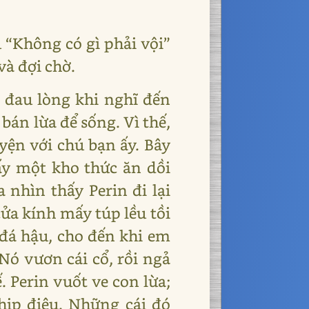
u “Không có gì phải vội”
và đợi chờ.
 đau lòng khi nghĩ đến
bán lừa để sống. Vì thế,
uyện với chú bạn ấy. Bây
ấy một kho thức ăn dồi
 nhìn thấy Perin đi lại
ửa kính mấy túp lều tồi
 đá hậu, cho đến khi em
Nó vươn cái cổ, rồi ngả
 Perin vuốt ve con lừa;
nhịp điệu. Những cái đó