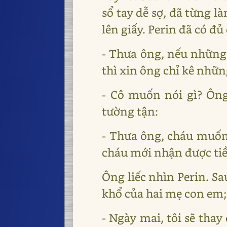
sổ tay dễ sợ, đã từng l
lên giấy. Perin đã có đ
- Thưa ông, nếu nhữn
thì xin ông chỉ kê nhữn
- Cô muốn nói gì? Ông 
tường tận:
- Thưa ông, cháu muốn
cháu mới nhận được tiề
Ông liếc nhìn Perin. Sa
khổ của hai mẹ con em; 
- Ngày mai, tôi sẽ tha