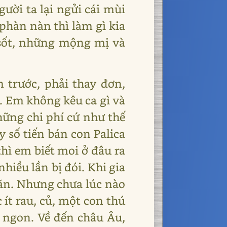
gười ta lại ngửi cái mùi
hàn nàn thì làm gì kia
n sốt, những mộng mị và
trước, phải thay đơn,
g. Em không kêu ca gì và
hững chi phí cứ như thế
 số tiến bán con Palica
hì em biết moi ở đâu ra
nhiều lần bị đói. Khi gia
 ăn. Nhưng chưa lúc nào
ít rau, củ, một con thú
 ngon. Về đến châu Âu,