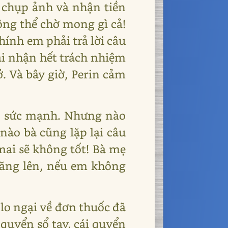
 chụp ảnh và nhận tiền
ông thể chờ mong gì cả!
chính em phải trả lời câu
hải nhận hết trách nhiệm
. Và bây giờ, Perin cảm
êm sức mạnh. Nhưng nào
 nào bà cũng lặp lại câu
 mai sẽ không tốt! Bà mẹ
tăng lên, nếu em không
 lo ngại về đơn thuốc đã
 quyển sổ tay, cái quyển