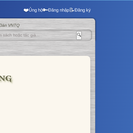
❤️
🔑
📝
Ủng hộ
Đăng nhập
Đăng ký
 Đàn VNTQ
🔍
ƠNG