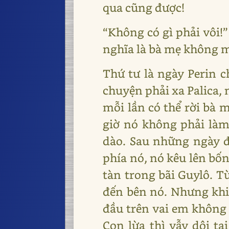
qua cũng được!
“Không có gì phải vôi!”
nghĩa là bà mẹ không m
Thứ tư là ngày Perin 
chuyện phải xa Palica, 
mỗi lần có thể rời bà m
giờ nó không phải làm
dào. Sau những ngày đó
phía nó, nó kêu lên bố
tàn trong bãi Guylô. T
đến bên nó. Nhưng khi 
đầu trên vai em không 
Con lừa thì vẫy dôi ta