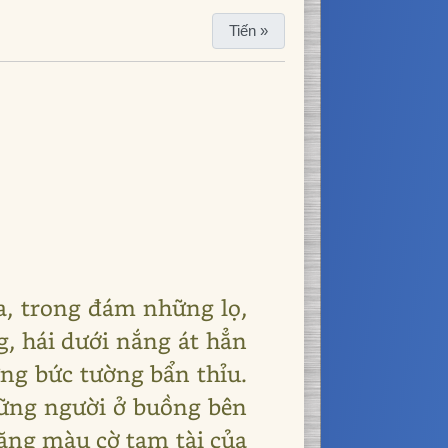
Tiến »
a, trong đám những lọ,
g, hái dưới nắng át hẳn
ững bức tường bẩn thỉu.
những người ở buồng bên
băng màu cờ tam tài của