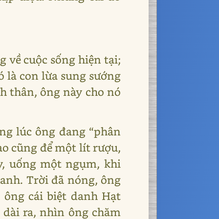
 về cuộc sống hiện tại;
ó là con lừa sung sướng
ình thân, ông này cho nó
ong lúc ông đang “phân
ào cũng để một lít rượu,
y, uống một ngụm, khi
anh. Trời đã nóng, ông
o ông cái biệt danh Hạt
ổ dài ra, nhìn ông chăm