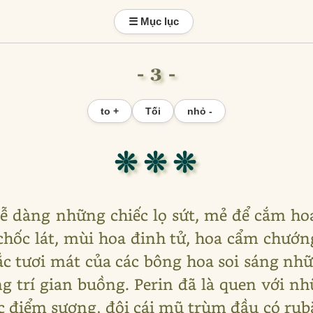
☰ Mục lục
- 3 -
to +
Tối
nhỏ -
❊ ❊ ❊
dễ dàng những chiếc lọ sứt, mẻ để cắm ho
chốc lát, mùi hoa đinh tử, hoa cẩm chướn
ắc tươi mát của các bông hoa soi sáng nh
ng trí gian buồng. Perin đã là quen với 
c điểm sương, đội cái mũ trùm đầu có ru