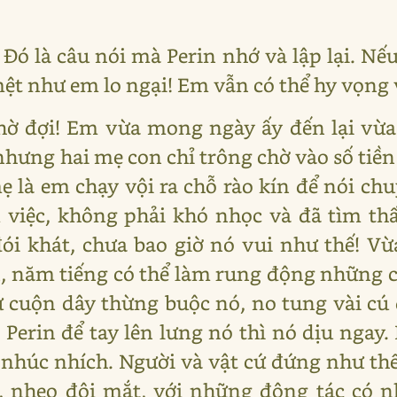
 Đó là câu nói mà Perin nhớ và lập lại. Nế
ệt như em lo ngại! Em vẫn có thể hy vọng 
chờ đợi! Em vừa mong ngày ấy đến lại vừa
nhưng hai mẹ con chỉ trông chờ vào số tiền 
ẹ là em chạy vội ra chỗ rào kín để nói ch
 việc, không phải khó nhọc và đã tìm th
i khát, chưa bao giờ nó vui như thế! Vừa
n, năm tiếng có thể làm rung động những c
ừ cuộn dây thừng buộc nó, no tung vài cú
Perin để tay lên lưng nó thì nó dịu ngay. 
nhúc nhích. Người và vật cứ đứng như thế.
i, nheo đôi mắt, với những động tác có 