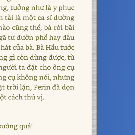
ng, tưởng như là y phục
 tài là một ca sĩ đường
ào cũng thế, bà rời bãi
ngã tư đườn phố hay đầu
 hát của bà. Bà Hầu tước
ững gì còn dùng được, từ
người ta đặt cho ông cụ
 ông cụ không nói, nhưng
t trời lặn, Perin đã dọn
t cách thú vị.
sướng quá!