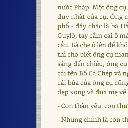
nước Pháp. Một ông cụ 
duy nhất của cụ. Ông c
phố - đây chắc là bà H
Guylô, tay cầm cái ô m
cầu. Bà che ô lên để kh
thì cho biết ông cụ man
sáng đến chiều, ông cụ
cái tên Bố Cá Chép và n
cái búa của ông cụ cũng
dẹp xong và đưa mẹ về 
- Con thân yêu, con th
- Nhưng chính là con t