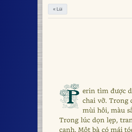
« Lùi
P
erin tìm được 
chai vỡ. Trong 
mùi hôi, màu s
Trong lúc dọn lẹp, tra
cạnh. Một bà có mái tó