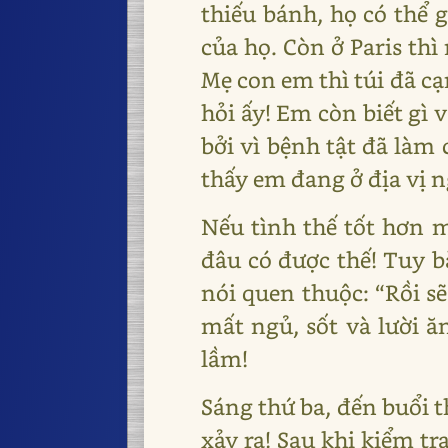
thiếu bánh, họ có thể
của họ. Còn ở Paris th
Mẹ con em thì túi đã cạn
hỏi ấy! Em còn biết gì 
bởi vì bệnh tật đã làm
thấy em đang ở địa vị n
Nếu tình thế tốt hơn 
đâu có được thế! Tuy bà
nói quen thuộc: “Rồi sẽ
mất ngủ, sốt và lười 
lầm!
Sáng thứ ba, đến buổi t
xảy ra! Sau khi kiểm tr