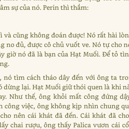
âm sự của nó. Perin thì thầm:
ì và cũng không đoán được! Nó rất hài lòng
g no đủ, được cô chủ vuốt ve. Nó tự cho n
bây giờ nó đã là bạn của Hạt Muối. Để tỏ t
ng.
, nó tìm cách tháo dây đến với ông ta tr
nó dừng lại. Hạt Muối giữ thói quen là khi n
tay. Như thế, ông khỏi mất công đứng dậ
n công việc, ông không kịp nhìn chung qu
cho nên cái khát đã đến. Cái khát đã ch
lấy chai rượu, ông thấy Palica vươn cái c