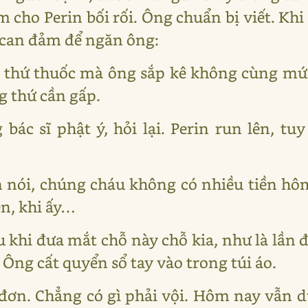
àm cho Perin bối rối. Ông chuẩn bị viết. Khi
ủ can đảm để ngăn ông:
g thứ thuốc mà ông sắp kê không cùng mứ
g thứ cần gấp.
bác sĩ phật ý, hỏi lại. Perin run lên, t
 nói, chúng cháu không có nhiều tiền hô
n, khi ấy…
u khi đưa mắt chỗ này chỗ kia, như là lần
Ông cất quyển sổ tay vào trong túi áo.
y đơn. Chẳng có gì phải vội. Hôm nay vẫn