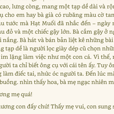
cao, lưng còng, mang một tạp dề dài và rộ
ụ cho em hay bà già có rubăng màu cờ tam
ầu tước mà Hạt Muối đã nhắc đến – ngày n
àu đỏ và một chiếc gậy lớn. Bà cắm gậy ở 
ỏi nắng. Bà hát và bán bản liệt kê những bài
g tạp dề là người lọc giày dép cũ chọn nh
 im lặng làm việc như một con cá. Vì thế, 
gười ta chỉ biết ông cụ với cái tên ấy. Tuy
 làm điếc tai, nhức óc người ta. Đến lúc mặ
buồng. nhìn thấy hoa, bà mẹ ngạc nhiên mộ
ương mẹ quá!
hương con đấy chứ! Thấy mẹ vui, con sung 