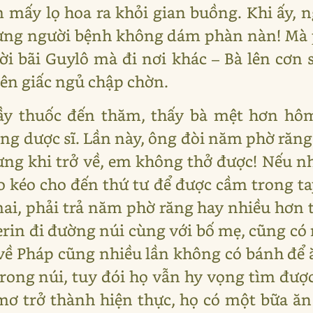
 mấy lọ hoa ra khỏi gian buồng. Khi ấy, n
hưng người bệnh không dám phàn nàn! Mà p
ời bãi Guylô mà đi nơi khác – Bà lên cơ
ên giấc ngủ chập chờn.
ầy thuốc đến thăm, thấy bà mệt hơn hôm 
ông dược sĩ. Lần này, ông đòi năm phờ răn
ng khi trở về, em không thở được! Nếu n
o kéo cho đến thứ tư để được cầm trong tay
ai, phải trả năm phờ răng hay nhiều hơn t
Perin đi đường núi cùng với bố mẹ, cũng có 
về Pháp cũng nhiều lần không có bánh để
rong núi, tuy đói họ vẫn hy vọng tìm được 
ơ trở thành hiện thực, họ có một bữa ăn