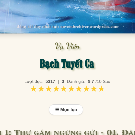
Vụ Viên
Bạch Tuyết Ca
Lượt đọc:
5317
|
3
Đánh giá:
9,7
/10 Sao
★★★★★★★★★★
★★★★★★★★★★
☰ Mục lục
 1: Thư gấm ngừng gửi - 01. Dẫ