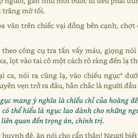
p người, gần như mỗi bước đi đều phải dừng
 trăng mờ tối.
a văn trên chiếc vại đồng bên cạnh, chợ
 theo công cụ tra tấn vấy máu, giọng nói
xa, lọt vào tai cô một cách rõ ràng đến lạ 
i ca, nói ra cũng lạ, vào chiếu ngục* d
yên vẹn trở ra đâu, hắn chắc là người đầu 
ngục mang ý nghĩa là chiếu chỉ của hoàng đế
c có thể hiểu là ngục lao dành cho những ngư
liên quan đến trọng án, chính trị.
huynh đệ, ăn nói cho cẩn thận! Ngươi biết