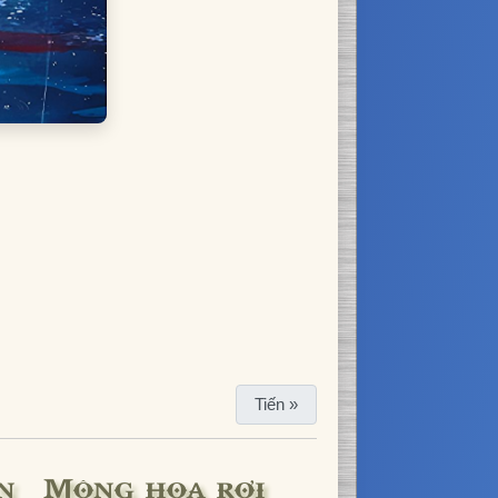
Tiến »
n · Mộng hoa rơi