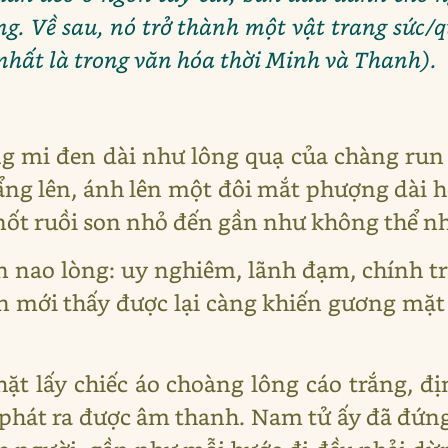
g. Về sau, nó trở thành một vật trang sức/q
 (nhất là trong văn hóa thời Minh và Thanh).
g mi đen dài như lông quạ của chàng run
ẩng lên, ánh lên một đôi mắt phượng dài 
 nốt ruồi son nhỏ đến gần như không thể nh
 nao lòng: uy nghiêm, lãnh đạm, chính tr
gần mới thấy được lại càng khiến gương 
hặt lấy chiếc áo choàng lông cáo trắng,
phát ra được âm thanh. Nam tử ấy đã đứng d