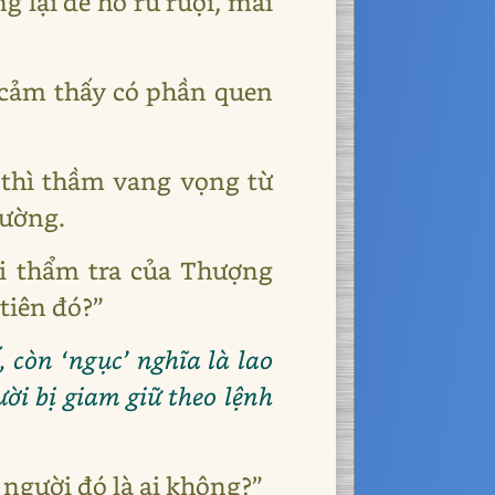
 lại để ho rũ rượi, mãi
t cảm thấy có phần quen
 thì thầm vang vọng từ
thường.
ưới thẩm tra của Thượng
tiên đó?”
, còn ‘ngục’ nghĩa là lao
ời bị giam giữ theo lệnh
 người đó là ai không?”