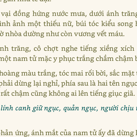
 vại đồng hứng nước mưa, dưới ánh trăn
ình ảnh một thiếu nữ, búi tóc kiểu song 
ờ nhòa dường như còn vương vết máu.
ánh trăng, cô chợt nghe tiếng xiềng xíc
, một nam tử mặc y phục trắng chầm chậm 
hoàng màu trắng, tóc mai rối bời, sắc mặt 
 phải dừng lại nghỉ, phía sau là hai tên ngụ
rất chậm cũng không ai lên tiếng giục giã.
o lính canh giữ ngục, quản ngục, người chịu 
hản ứng, ánh mắt của nam tử ấy đã dừng l