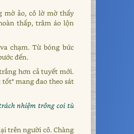
g mờ ảo, cô lờ mờ thấy
hoàn thấp, trâm áo lộn
h va chạm. Từ bóng bức
bước đến.
trắng hơn cả tuyết mới.
c tốt* mang đao theo sát
trách nhiệm trông coi tù
ại trên người cô. Chàng