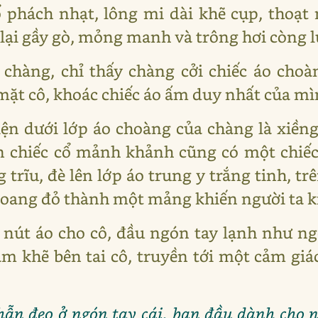
 phách nhạt, lông mi dài khẽ cụp, thoạt 
lại gầy gò, mỏng manh và trông hơi còng 
chàng, chỉ thấy chàng cởi chiếc áo cho
ặt cô, khoác chiếc áo ấm duy nhất của mìn
ện dưới lớp áo choàng của chàng là xiềng
ên chiếc cổ mảnh khảnh cũng có một chiế
 trĩu, đè lên lớp áo trung y trắng tinh, 
loang đỏ thành một mảng khiến người ta k
 nút áo cho cô, đầu ngón tay lạnh như ng
m khẽ bên tai cô, truyền tới một cảm gi
hẫn đeo ở ngón tay cái, ban đầu dành cho 