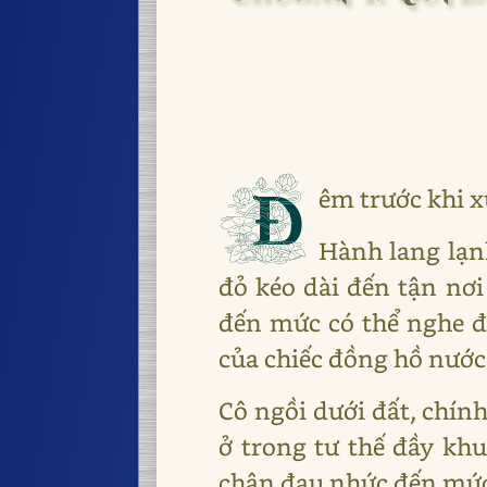
Đ
êm trước khi 
Hành lang lạn
đỏ kéo dài đến tận nơ
đến mức có thể nghe đư
của chiếc đồng hồ nước
Cô ngồi dưới đất, chín
ở trong tư thế đầy kh
chân đau nhức đến mức 