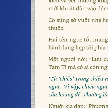
xích và vết thương khắ
mới khuất dần vào đêm
Cô sững sờ vuốt nhẹ ho
thuộc.
Hai tên ngục tốt mang
hành lang hẹp tối phía 
Một người nói: “Lưu đạ
Tam Ti mà có ai còn ngu
*Từ ‘chiếu’ trong chiếu 
ngục. Vì vậy, chiếu ngụ
của hoàng đế. Thường là 
Người kia đáp: “Phương 