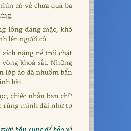
nhìn có vẻ chưa quá ba
lưng.
àng lông đang mặc, khó
h lên người cô.
 xích nặng nề trói chặt
c vòng khoá sắt. Những
trên lớp áo đã nhuốm bẩn
inh hãi.
ọc, chiếc nhẫn ban chỉ*
ác rùng mình dài như tơ
người bắn cung để bảo vệ