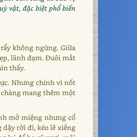
uý vật, đặc biệt phổ biến
 rẩy không ngừng. Giữa
hẹp, lãnh đạm. Đuôi mắt
ìn thấy.
ực. Nhưng chính vì nốt
mặt chàng mang thêm một
 định mở miệng nhưng cổ
ậy rời đi, kéo lê xiềng