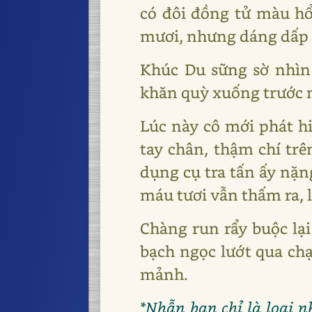
có đôi đồng tử màu hổ
mươi, nhưng dáng dấp 
Khúc Du sững sờ nhìn 
khăn quỳ xuống trước m
Lúc này cô mới phát hi
tay chân, thậm chí tr
dụng cụ tra tấn ấy nặng
máu tươi vẫn thấm ra, 
Chàng run rẩy buộc lại
bạch ngọc lướt qua chạ
mảnh.
*Nhẫn ban chỉ là loại n