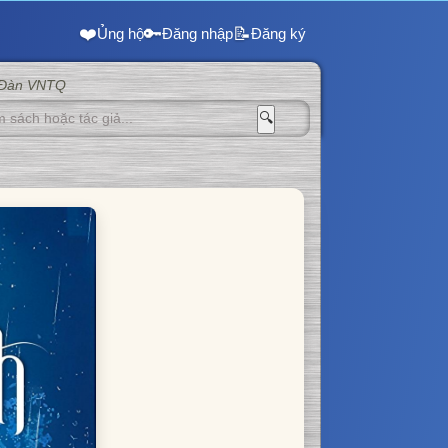
❤️
🔑
📝
Ủng hộ
Đăng nhập
Đăng ký
 Đàn VNTQ
🔍