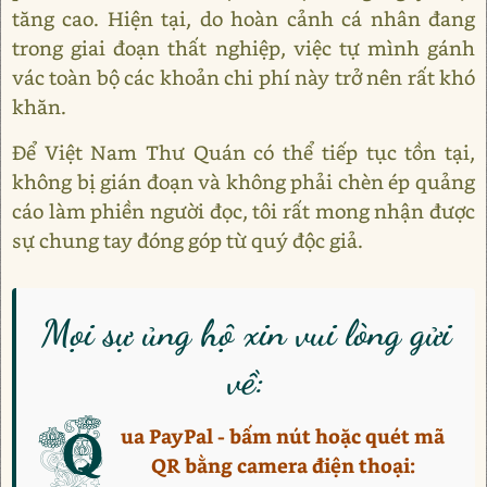
tăng cao. Hiện tại, do hoàn cảnh cá nhân đang
trong giai đoạn thất nghiệp, việc tự mình gánh
vác toàn bộ các khoản chi phí này trở nên rất khó
khăn.
Để Việt Nam Thư Quán có thể tiếp tục tồn tại,
không bị gián đoạn và không phải chèn ép quảng
cáo làm phiền người đọc, tôi rất mong nhận được
sự chung tay đóng góp từ quý độc giả.
Mọi sự ủng hộ xin vui lòng gửi
về:
Q
ua PayPal - bấm nút hoặc quét mã
QR bằng camera điện thoại: