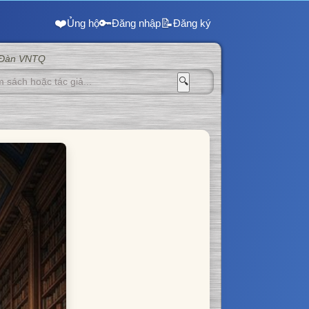
❤️
🔑
📝
Ủng hộ
Đăng nhập
Đăng ký
 Đàn VNTQ
🔍