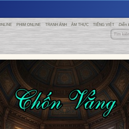
Diễn
ONLINE
PHIM ONLINE
TRANH ẢNH
ẨM THỰC
TIẾNG VIỆT