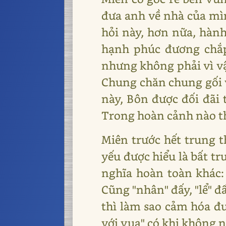
đưa anh về nhà của mìn
hỏi này, hơn nữa, hành
hạnh phúc đương chắp
nhưng không phải vì vậ
Chung chăn chung gối v
này, Bôn được đối đãi
Trong hoàn cảnh nào th
Miên trước hết trung t
yếu được hiểu là bất t
nghĩa hoàn toàn khác:
Cũng "nhân" đấy, "lể" 
thì làm sao cảm hóa đư
với vua" có khi không 