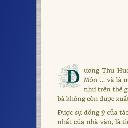
D
ương Thu Hươ
Môn"... và là
như trên thế g
bà không còn được xuất
Được sự đồng ý của tác
nhất của nhà văn, là t