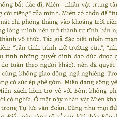
ồng bất đắc dĩ, Miên - nhân vật trung t
 cõi riêng" của mình. Miên có chốn để "tự 
 mắt chị phóng thắng vào khoảng trời riê
ng lòng mình nên trở thành tự tĩnh bản n
thành vô thức. Tác giả đặc biệt nhấn m
iên: "bản tính trinh nữ trường cừu", "n
 tự tính những quyết định đạo đức được 
do tuân theo người khác), nên đã quyết
cùng, không giao động, ngả nghiêng. Tro
àng có sức ép ghê gớm. Miên đang sống yê
 Miên xách hòm trở về với Bôn, không phả
ời có nghĩa. Ở mặt này nhân vật Miên kh
 trong Tự lực văn đoàn. Cũng như mọi đứ
g. Điều này càng rõ về sau, khi thấy Bôn