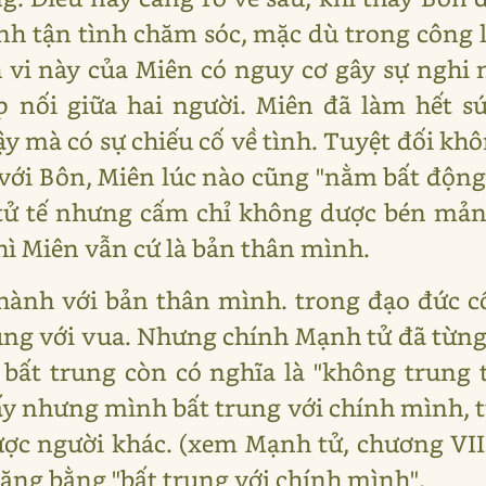
h tận tình chăm sóc, mặc dù trong công 
 vi này của Miên có nguy cơ gây sự nghi
 nối giữa hai người. Miên đã làm hết sứ
y mà có sự chiếu cố về tình. Tuyệt đối khô
ới Bôn, Miên lúc nào cũng "nằm bất động
 tử tế nhưng cấm chỉ không dược bén mả
ì Miên vẫn cứ là bản thân mình.
hành với bản thân mình. trong đạo đức c
rung với vua. Nhưng chính Mạnh tử đã từng
 bất trung còn có nghĩa là "không trung 
đấy nhưng mình bất trung với chính mình, 
ợc người khác. (xem Mạnh tử, chương VIII,
nặng bằng "bất trung với chính mình".