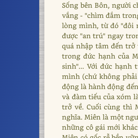
Sống bên Bôn, người ch
vắng - "chìm đắm trong
lòng mình, từ đó "đôi
được "an trú" ngay tro
quá nhập tâm đến trở 
trong đức hạnh của M
sinh"... Với đức hạnh
mình (chứ không phải 
động là hành động đến 
và đàm tiếu của xóm l
trở về. Cuối cùng thì
nghĩa. Miên là một ngư
những cô gái mới khác
Miên có gốc rễ bền vữn