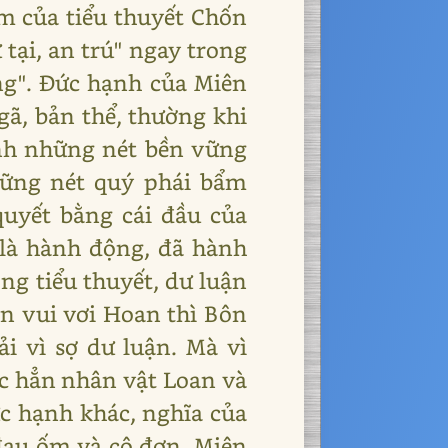
âm của tiểu thuyết Chốn
tại, an trú" ngay trong
ng". Đức hạnh của Miên
gã, bản thể, thường khi
ạnh những nét bền vững
hững nét quý phái bẩm
quyết bằng cái đầu của
 là hành động, đã hành
ng tiểu thuyết, dư luận
n vui vơi Hoan thì Bôn
i vì sợ dư luận. Mà vì
ác hẳn nhân vật Loan và
c hạnh khác, nghĩa của
 đau ốm và cô đơn. Miên