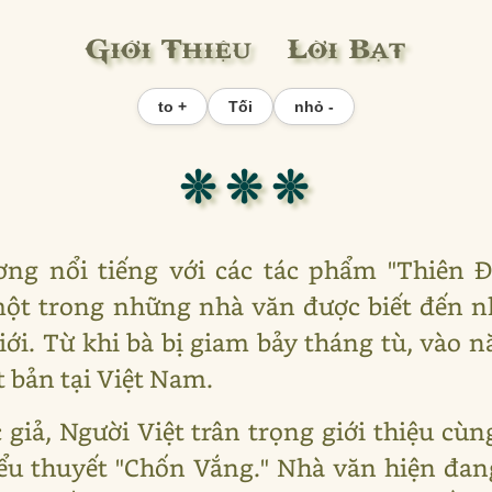
Giới Thiệu & Lời Bạt
to +
Tối
nhỏ -
❊ ❊ ❊
ng nổi tiếng với các tác phẩm "Thiên 
 một trong những nhà văn được biết đến n
iới. Từ khi bà bị giam bảy tháng tù, vào
 bản tại Việt Nam.
 giả, Người Việt trân trọng giới thiệu cù
iểu thuyết "Chốn Vắng." Nhà văn hiện đang 