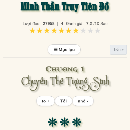
Minh Thần Truy Tiên Đồ
Lượt đọc:
27958
|
4
Đánh giá:
7,2
/10 Sao
★★★★★★★★★★
★★★★★★★★★★
☰ Mục lục
Tiến »
Chương 1
Chuyển Thế Trùng Sinh
to +
Tối
nhỏ -
❊ ❊ ❊