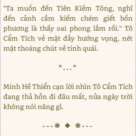
"Ta muốn đến Tiên Kiếm Tông, nghĩ
đến cảnh cầm kiếm chém giết bốn
phương là thấy oai phong lắm rồi." Tô
Cẩm Tích vẻ mặt đầy hướng vọng, nét
mặt thoáng chút vẻ tinh quái.
"..."
Minh Hề Thiển cạn lời nhìn Tô Cẩm Tích
đang thả hồn đi đâu mất, nửa ngày trời
không nói năng gì.
---❊ ❖ ❊---