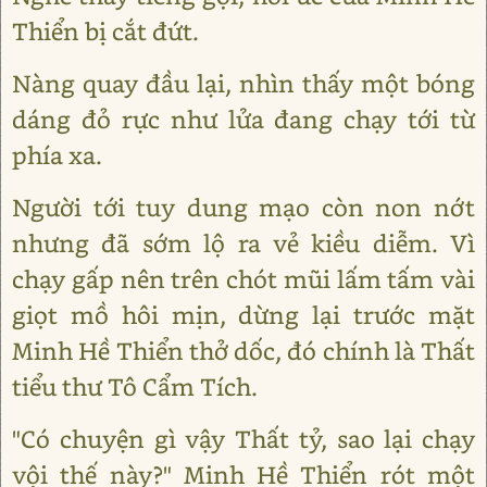
Thiển bị cắt đứt.
Nàng quay đầu lại, nhìn thấy một bóng
dáng đỏ rực như lửa đang chạy tới từ
phía xa.
Người tới tuy dung mạo còn non nớt
nhưng đã sớm lộ ra vẻ kiều diễm. Vì
chạy gấp nên trên chót mũi lấm tấm vài
giọt mồ hôi mịn, dừng lại trước mặt
Minh Hề Thiển thở dốc, đó chính là Thất
tiểu thư Tô Cẩm Tích.
"Có chuyện gì vậy Thất tỷ, sao lại chạy
vội thế này?" Minh Hề Thiển rót một