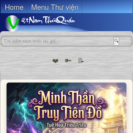
Home
Menu Thư viện
🔍
❤️
🔑
📝