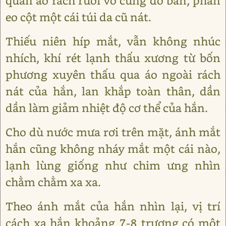
quần áo rách rưới vô cùng dơ bẩn, phần
eo cột một cái túi da cũ nát.
Thiếu niên híp mắt, vẫn không nhúc
nhích, khí rét lạnh thấu xương từ bốn
phương xuyên thấu qua áo ngoài rách
nát của hắn, lan khắp toàn thân, dần
dần làm giảm nhiệt độ cơ thể của hắn.
Cho dù nước mưa rơi trên mặt, ánh mắt
hắn cũng không nháy mắt một cái nào,
lạnh lùng giống như chim ưng nhìn
chằm chằm xa xa.
Theo ánh mắt của hắn nhìn lại, vị trí
cách xa hắn khoảng 7-8 trượng có một