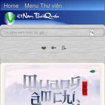
Home
Menu Thư viện
🔍
❤️
🔑
📝