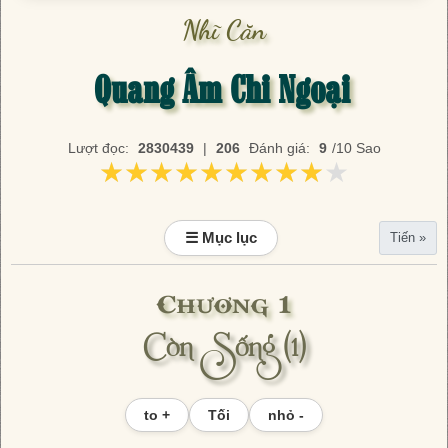
Nhĩ Căn
Quang Âm Chi Ngoại
Lượt đọc:
2830439
|
206
Đánh giá:
9
/10 Sao
★★★★★★★★★★
★★★★★★★★★★
☰ Mục lục
Tiến »
Chương 1
Còn Sống (1)
to +
Tối
nhỏ -