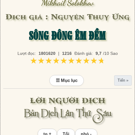
Mikhail Solokhov
Dịch giả : Nguyễn Thuỵ Ứng
SÔNG ĐÔNG ÊM ĐỀM
Lượt đọc:
1801620
|
1216
Đánh giá:
9,7
/10 Sao
★★★★★★★★★★
★★★★★★★★★★
☰ Mục lục
Tiến »
LỜI NGƯỜI DỊCH
Bản Dịch Lần Thứ Sáu
to +
Tối
nhỏ -