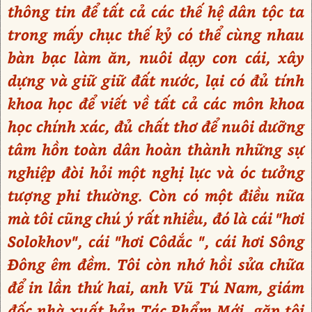
thông tin để tất cả các thế hệ dân tộc ta
trong mấy chục thế kỷ có thể cùng nhau
bàn bạc làm ăn, nuôi dạy con cái, xây
dựng và giữ giữ đất nước, lại có đủ tính
khoa học để viết về tất cả các môn khoa
học chính xác, đủ chất thơ để nuôi dưỡng
tâm hồn toàn dân hoàn thành những sự
nghiệp đòi hỏi một nghị lực và óc tưởng
tượng phi thường. Còn có một điều nữa
mà tôi cũng chú ý rất nhiều, đó là cái "hơi
Solokhov", cái "hơi Côdắc ", cái hơi Sông
Đông êm đềm. Tôi còn nhớ hồi sửa chữa
để in lần thứ hai, anh Vũ Tú Nam, giám
đốc nhà xuất bản Tác Phẩm Mới, gặp tôi