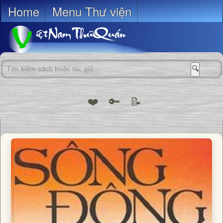
Home
Menu Thư viện
🔍
❤️
🔑
📝