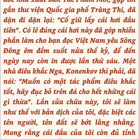
gần thư viện Quốc gia phố Tràng Thi, đã
dặn đi dặn lại: "Cố giữ lấy cái hơi đầu
tiên". Có lẽ đúng cái hơi này đã góp nhiều
phần làm cho bạn đọc Việt Nam yêu Sông
Đông êm đềm suốt nửa thế kỷ, để đến
ngày nay còn in được lần thứ sáu. Một
nhà điêu khắc Nga, Konenkov thì phải, đã
nói: "Muốn có một tác phẩm điêu khắc
tốt, hãy đục bỏ trên đá cho hết những cái
gì thừa". Lần sửa chữa này, tôi sẽ làm
như thế với bản dịch của tôi, đặc biệt các
tên người, tên đất sẽ bớt lằng nhằng.
Mong rằng cái đầu của tôi còn đủ tỉnh