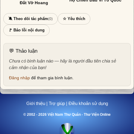
Họ Chiến Đấu Vì Tổ Quốc
Đất Vỡ Hoang
🔕 Theo dõi tác phẩm
☆ Yêu thích
(0)
🚩 Báo lỗi nội dung
💬 Thảo luận
Chưa có bình luận nào — hãy là người đầu tiên chia sẻ
cảm nhận của bạn!
Đăng nhập
để tham gia bình luận.
Giới thiệu
|
Trợ giúp
|
Điều khoản sử dụng
© 2002 - 2026 Việt Nam Thư Quán - Thư Viện Online