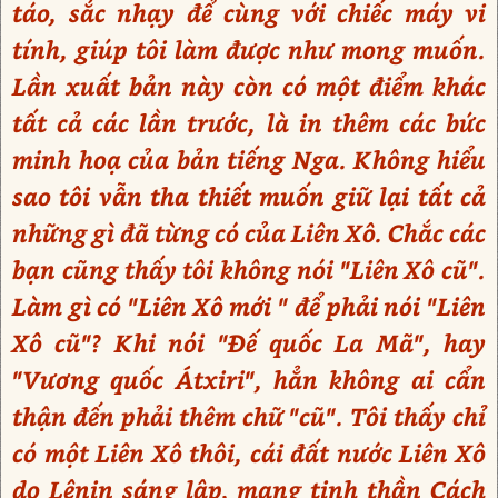
táo, sắc nhạy để cùng với chiếc máy vi
tính, giúp tôi làm được như mong muốn.
Lần xuất bản này còn có một điểm khác
tất cả các lần trước, là in thêm các bức
minh hoạ của bản tiếng Nga. Không hiểu
sao tôi vẫn tha thiết muốn giữ lại tất cả
những gì đã từng có của Liên Xô. Chắc các
bạn cũng thấy tôi không nói "Liên Xô cũ".
Làm gì có "Liên Xô mới " để phải nói "Liên
Xô cũ"? Khi nói "Đế quốc La Mã", hay
"Vương quốc Átxiri", hẳn không ai cẩn
thận đến phải thêm chữ "cũ". Tôi thấy chỉ
có một Liên Xô thôi, cái đất nước Liên Xô
do Lênin sáng lập, mang tinh thần Cách