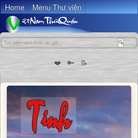
Home
Menu Thư viện
🔍
❤️
🔑
📝