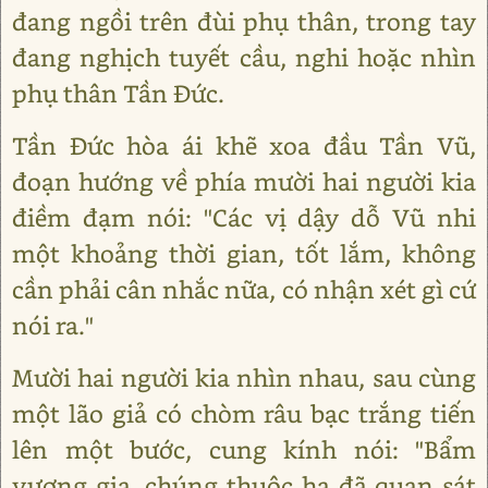
đang ngồi trên đùi phụ thân, trong tay
đang nghịch tuyết cầu, nghi hoặc nhìn
phụ thân Tần Đức.
Tần Đức hòa ái khẽ xoa đầu Tần Vũ,
đoạn hướng về phía mười hai người kia
điềm đạm nói: "Các vị dậy dỗ Vũ nhi
một khoảng thời gian, tốt lắm, không
cần phải cân nhắc nữa, có nhận xét gì cứ
nói ra."
Mười hai người kia nhìn nhau, sau cùng
một lão giả có chòm râu bạc trắng tiến
lên một bước, cung kính nói: "Bẩm
vương gia, chúng thuộc hạ đã quan sát