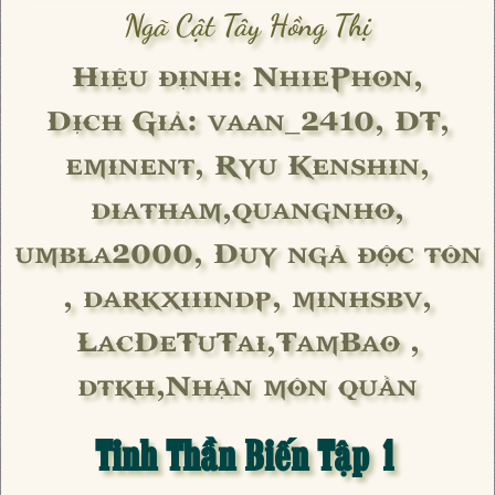
Ngã Cật Tây Hồng Thị
Hiệu định: NhiePhon,
Dịch Giả: vaan_2410, DT,
eminent, Ryu Kenshin,
diatham,quangnho,
umbla2000, Duy ngã độc tôn
, darkxiiindp, minhsbv,
LacDeTuTai,TamBao ,
dtkh,Nhặn môn quần
Tinh Thần Biến Tập 1