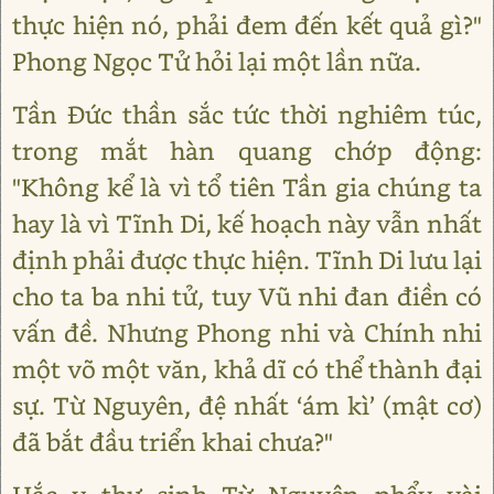
thực hiện nó, phải đem đến kết quả gì?"
Phong Ngọc Tử hỏi lại một lần nữa.
Tần Đức thần sắc tức thời nghiêm túc,
trong mắt hàn quang chớp động:
"Không kể là vì tổ tiên Tần gia chúng ta
hay là vì Tĩnh Di, kế hoạch này vẫn nhất
định phải được thực hiện. Tĩnh Di lưu lại
cho ta ba nhi tử, tuy Vũ nhi đan điền có
vấn đề. Nhưng Phong nhi và Chính nhi
một võ một văn, khả dĩ có thể thành đại
sự. Từ Nguyên, đệ nhất ‘ám kì’ (mật cơ)
đã bắt đầu triển khai chưa?"