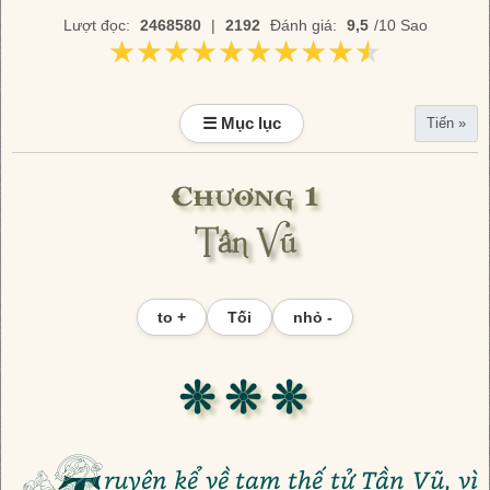
Lượt đọc:
2468580
|
2192
Đánh giá:
9,5
/10 Sao
★★★★★★★★★★
★★★★★★★★★★
☰ Mục lục
Tiến »
Chương 1
Tần Vũ
to +
Tối
nhỏ -
❊ ❊ ❊
ruyện kể về tam thế tử Tần Vũ, vì