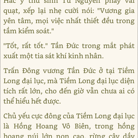
Hắc y thư sinh Từ Nguyên phẩy vài
quạt, xếp lại nhẹ cười nói: "Vương gia
yên tâm, mọi việc nhất thiết đều trong
tầm kiểm soát."
"Tốt, rất tốt." Tần Đức trong mắt phát
xuất một tia sát khí kinh nhân.
Trấn Đông vương Tần Đức ở tại Tiềm
Long đại lục, mà Tiềm Long đại lục diện
tích rất lớn, cho đến giờ vẫn chưa ai có
thể hiểu hết được.
Chủ yếu cực đông của Tiềm Long đại lục
là Hồng Hoang Vô Biên, trong hồng
hoang núi lớn non cao, rừng cây dầy