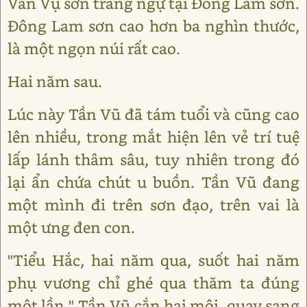
Vân Vụ sơn trang ngự tại Đông Lam sơn.
Đông Lam sơn cao hơn ba nghìn thước,
là một ngọn núi rất cao.
Hai năm sau.
Lúc này Tần Vũ đã tám tuổi và cũng cao
lên nhiều, trong mắt hiện lên vẻ trí tuệ
lấp lánh thâm sâu, tuy nhiên trong đó
lại ẩn chứa chút u buồn. Tần Vũ đang
một mình đi trên sơn đạo, trên vai là
một ưng đen con.
"Tiểu Hắc, hai năm qua, suốt hai năm
phụ vương chỉ ghé qua thăm ta đúng
một lần." Tần Vũ cắn hai môi, quay sang