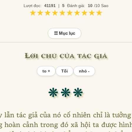
Lượt đọc:
41191
|
5
Đánh giá:
10
/10 Sao
★★★★★★★★★★
★★★★★★★★★★
☰ Mục lục
Lời chú của tác giả
to +
Tối
nhỏ -
❊ ❊ ❊
ày lẫn tác giả của nó cố nhiên chỉ là tư
 hoàn cảnh trong đó xã hội ta được hìn