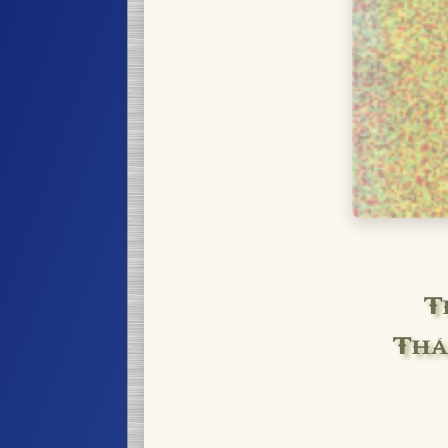
T
Thá