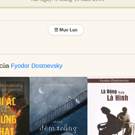
☰ Mục Lục
 của
Fyodor Dostoevsky