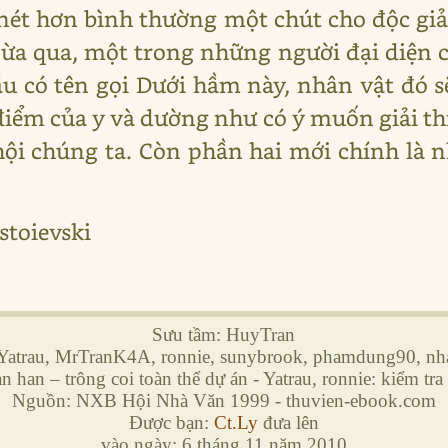
nét hơn bình thường một chút cho độc gi
vừa qua, một trong những người đại diện cu
 có tên gọi Dưới hầm này, nhân vật đó sẽ 
iểm của y và dường như có ý muốn giải th
̣i chúng ta. Còn phần hai mới chính là nh
stoievski
Sưu tầm: HuyTran
Yatrau, MrTranK4A, ronnie, sunybrook, phamdung90, nh
 han – trông coi toàn thể dự án - Yatrau, ronnie: kiểm tra 
Nguồn: NXB Hội Nhà Văn 1999 - thuvien-ebook.com
Được bạn:
Ct.Ly
đưa lên
vào ngày: 6 tháng 11 năm 2010