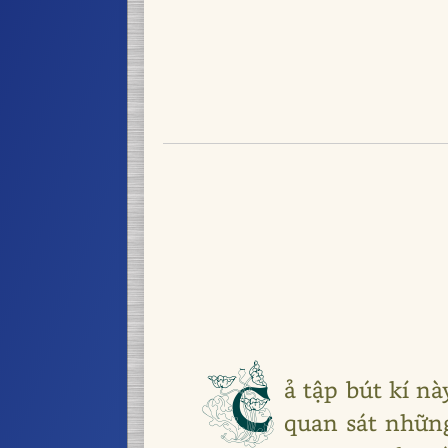
C
ả tập bút kí n
quan sát những