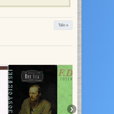
Tiến »
❯