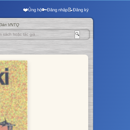
❤️
🔑
📝
Ủng hộ
Đăng nhập
Đăng ký
 Đàn VNTQ
🔍