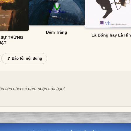
Đêm Trắng
Là Bóng hay Là Hì
À SỰ TRỪNG
HẠT
🚩 Báo lỗi nội dung
ầu tiên chia sẻ cảm nhận của bạn!