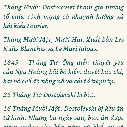
Tháng Mười: Dostoïevski tham gia những
tổ chức cách mạng có khuynh hướng xã
hội kiểu Fourier.
Tháng Mười Một, Mười Hai: Xuất bản Les
Nuits Blanches và Le Mari Jaloux.
1849 —Tháng Tư: Ông diễn thuyết yêu
cầu Nga Hoàng bãi bỏ kiểm duyệt báo chí,
bãi bỏ chế độ nông nô và cải tổ tư pháp.
23 Tháng Tư: Dostoïevski bị bắt.
16 Tháng Mười Một: Dostoïevski bị kêu án
tử hình. Nhưng ba ngày sau, bản án được
giảm xuống còn bốn năm tù khổ sai và