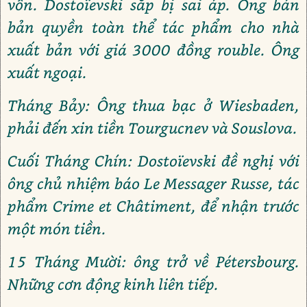
vốn. Dostoïevski sắp bị sai áp. Ông bán
bản quyền toàn thể tác phẩm cho nhà
xuất bản với giá 3000 đồng rouble. Ông
xuất ngoại.
Tháng Bảy: Ông thua bạc ở Wiesbaden,
phải đến xin tiền Tourgucnev và Souslova.
Cuối Tháng Chín: Dostoïevski đề nghị với
ông chủ nhiệm báo Le Messager Russe, tác
phẩm Crime et Châtiment, để nhận trước
một món tiền.
15 Tháng Mười: ông trở về Pétersbourg.
Những cơn động kinh liên tiếp.