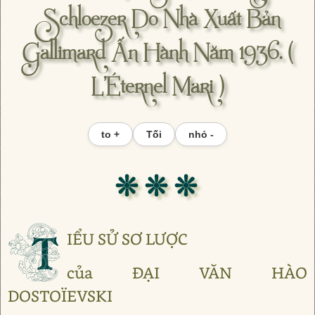
Schloezer Do Nhà Xuất Bản
Gallimard Ấn Hành Năm 1936. (
L’Éternel Mari )
to +
Tối
nhỏ -
❊ ❊ ❊
T
IỂU SỬ SƠ LƯỢC
của ĐẠI VĂN HÀO
DOSTOÏEVSKI