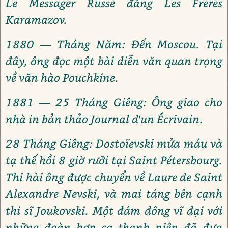
Le Messager Russe đăng Les Frères
Karamazov.
1880 — Tháng Năm: Đến Moscou. Tại
đây, ông đọc một bài diễn văn quan trọng
về văn hào Pouchkine.
1881 — 25 Tháng Giêng: Ông giao cho
nhà in bản thảo Journal d'un Écrivain.
28 Tháng Giêng: Dostoïevski mửa máu và
tạ thế hồi 8 giờ rưỡi tại Saint Pétersbourg.
Thi hài ông được chuyển về Laure de Saint
Alexandre Nevski, và mai táng bên cạnh
thi sĩ Joukovski. Một đám đông vĩ đại với
những đoàn hợp ca thanh niên đã đưa