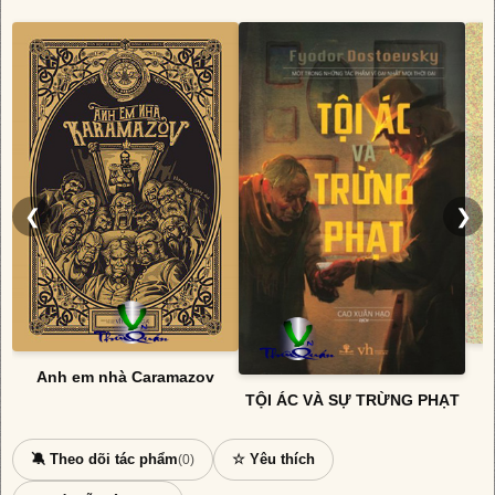
❮
❯
Anh em nhà Caramazov
TỘI ÁC VÀ SỰ TRỪNG PHẠT
🔕 Theo dõi tác phẩm
☆ Yêu thích
(0)