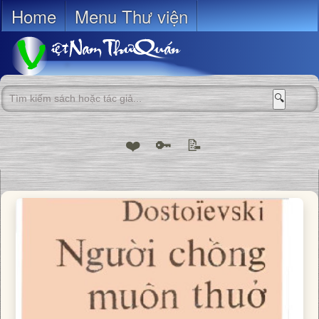
Home
Menu Thư viện
🔍
❤️
🔑
📝