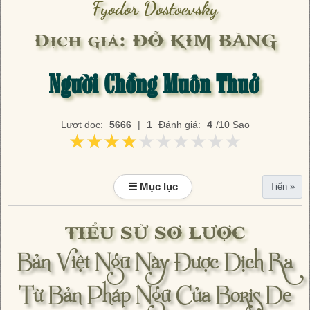
Fyodor Dostoevsky
Dịch giả: ĐỖ KIM BÀNG
Người Chồng Muôn Thuở
Lượt đọc:
5666
|
1
Đánh giá:
4
/10 Sao
★★★★★★★★★★
★★★★★★★★★★
☰ Mục lục
Tiến »
TIỂU SỬ SƠ LƯỢC
Bản Việt Ngữ Này Được Dịch Ra
Từ Bản Pháp Ngữ Của Boris De