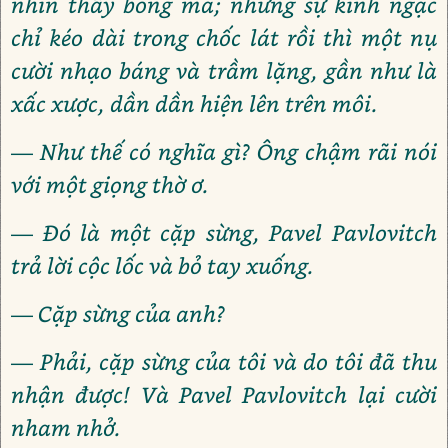
nhìn thấy bóng ma; nhưng sự kinh ngạc
chỉ kéo dài trong chốc lát rồi thì một nụ
cười nhạo báng và trầm lặng, gần như là
xấc xược, dần dần hiện lên trên môi.
— Như thế có nghĩa gì? Ông chậm rãi nói
với một giọng thờ ơ.
— Đó là một cặp sừng, Pavel Pavlovitch
trả lời cộc lốc và bỏ tay xuống.
— Cặp sừng của anh?
— Phải, cặp sừng của tôi và do tôi đã thu
nhận được! Và Pavel Pavlovitch lại cười
nham nhở.