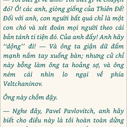
đó? Ồ! các anh, giòng giống của Thiên Đế!
Đối với anh, con người bất quá chỉ là một
con chó và xét đoán mọi người theo cái
bản tánh ti tiện đó. Của anh đấy! Anh hãy
‘‘dộng’’ đi! — Và ông ta giận dữ đấm
mạnh nắm tay xuống bàn; nhưng cử chỉ
này bỗng làm ông ta hoảng sợ, và ông
ném cái nhìn lo ngại về phía
Veltchaninov.
Ông này chồm đậy.
— Nghe đây, Pavel Pavlovitch, anh hãy
biết cho điều này là tôi hoàn toàn dửng