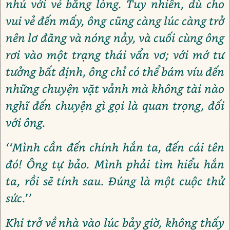
nhủ với vẻ bằng lòng. Tuy nhiên, dù cho
vui vẻ đến mấy, ông cũng càng lúc càng trở
nên lơ đãng và nóng nảy, và cuối cùng ông
rơi vào một trạng thái vẩn vơ; với mớ tư
tưởng bất định, ông chỉ có thể bám víu đến
những chuyện vặt vảnh mà không tài nào
nghĩ đến chuyện gì gọi là quan trọng, đối
với ông.
‘‘Mình cần đến chính hắn ta, đến cái tên
đó! Ông tự bảo. Mình phải tìm hiểu hắn
ta, rồi sẽ tính sau. Đúng là một cuộc thử
sức.’’
Khi trở về nhà vào lúc bảy giờ, không thấy