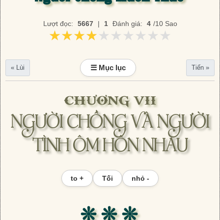
Lượt đọc:
5667
|
1
Đánh giá:
4
/10 Sao
★★★★★★★★★★
★★★★★★★★★★
☰ Mục lục
« Lùi
Tiến »
CHƯƠNG VII
NGƯỜI CHỒNG VÀ NGƯỜI
TÌNH ÔM HÔN NHAU
to +
Tối
nhỏ -
❊ ❊ ❊