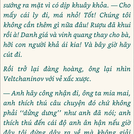
sướng ra mặt vì có dịp khuây khỏa. — Cho
mấy cái ly đi, má nhỏ! Tốt! Chúng tôi
không cần thêm gì nữa đâu! Rượu đã khui
rồi à! Danh giá và vinh quang thay cho bà,
hỡi con người khả ái kia! Và bây giờ hãy
cút đi.
Rồi trở lại đàng hoàng, ông lại nhìn
Veltchaninov với vẻ xấc xược.
— Anh hãy công nhận đi, ông ta mia mai,
anh thích thú câu chuyện đó chứ không
phải ‘‘dửng dưng’’ như anh đã nói; anh
thích thú đến cái độ anh ân hận nếu giờ
đây tôi đứng dậy ra về mà không giải