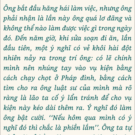
Ông bắt đầu hăng hái làm việc, nhưng ông
phải nhận là lần này ông quá lơ đãng và
không thể nào làm được việc gì trong ngày
đó. Đến năm giờ, khi sửa soạn đi ăn, lần
đầu tiên, một ý nghĩ có vẻ khôi hài đột
nhiên nảy ra trong trí ông: có lẽ chính
mình nên nhúng tay vào vụ kiện bằng
cách chạy chọt ở Pháp đình, bằng cách
tìm cho ra ông luật sư của mình mà rõ
ràng là lão ta cố ý lẩn tránh để cho vụ
kiện này kéo dài thêm ra. Ý nghĩ đó làm
ông bật cười. ‘‘Nếu hôm qua mình có ý
nghĩ đó thì chắc là phiền lắm’’. Ông ta tự