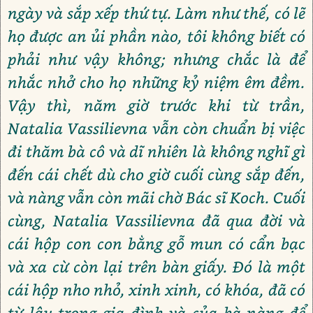
ngày và sắp xếp thứ tự. Làm như thế, có lẽ
họ được an ủi phần nào, tôi không biết có
phải như vậy không; nhưng chắc là để
nhắc nhở cho họ những kỷ niệm êm đềm.
Vậy thì, năm giờ trước khi từ trần,
Natalia Vassilievna vẫn còn chuẩn bị việc
đi thăm bà cô và dĩ nhiên là không nghĩ gì
đến cái chết dù cho giờ cuối cùng sắp đến,
và nàng vẫn còn mãi chờ Bác sĩ Koch. Cuối
cùng, Natalia Vassilievna đã qua đời và
cái hộp con con bằng gỗ mun có cẩn bạc
và xa cừ còn lại trên bàn giấy. Đó là một
cái hộp nho nhỏ, xinh xinh, có khóa, đã có
từ lâu trong gia đình và của bà nàng để