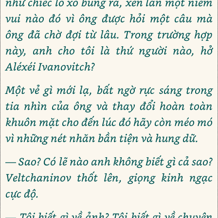
như chiếc lò xo bung ra, xen lẫn một niềm
vui nào đó vì ông được hỏi một câu mà
ông đã chờ đợi từ lâu. Trong trường hợp
này, anh cho tôi là thứ người nào, hở
Aléxéi Ivanovitch?
Một vẻ gì mới lạ, bất ngờ rực sáng trong
tia nhìn của ông và thay đổi hoàn toàn
khuôn mặt cho đến lúc đó hãy còn méo mó
vì những nét nhăn bần tiện và hung dữ.
— Sao? Có lẽ nào anh không biết gì cả sao?
Veltchaninov thốt lên, giọng kinh ngạc
cực độ.
— Tôi biết gì về ảnh? Tôi biết gì về chuyện