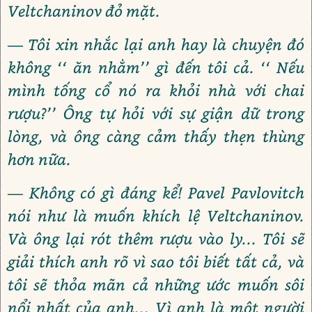
Veltchaninov đỏ mặt.
— Tôi xin nhắc lại anh hay là chuyện đó
không ‘‘ ăn nhằm’’ gì đến tôi cả. ‘‘ Nếu
mình tống cổ nó ra khỏi nhà với chai
rượu?’’ Ông tự hỏi với sự giận dữ trong
lòng, và ông càng cảm thấy thẹn thùng
hơn nữa.
— Không có gì đáng kể! Pavel Pavlovitch
nói như là muốn khích lệ Veltchaninov.
Và ông lại rót thêm rượu vào ly... Tôi sẽ
giải thích anh rõ vì sao tôi biết tất cả, và
tôi sẽ thỏa mãn cả những ước muốn sôi
nổi nhất của anh... Vì anh là một người