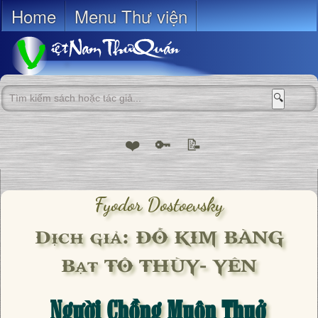
Home
Menu Thư viện
🔍
❤️
🔑
📝
Fyodor Dostoevsky
Dịch giả: ĐỖ KIM BÀNG
Bạt TÔ THÙY- YÊN
Người Chồng Muôn Thuở