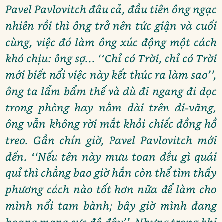
Pavel Pavlovitch đâu cả, đầu tiên ông ngạc
nhiên rồi thì ông trở nên tức giận và cuối
cùng, việc đó làm ông xúc động một cách
khó chịu: ông sợ... ‘‘Chỉ có Trời, chỉ có Trời
mới biết nổi việc này kết thúc ra làm sao’’,
ông ta lẩm bẩm thế và dù đi ngang đi dọc
trong phòng hay nằm dài trên đi-văng,
ông vẫn không rời mắt khỏi chiếc đồng hồ
treo. Gần chín giờ, Pavel Pavlovitch mới
đến. ‘‘Nếu tên này mưu toan đều gì quái
quỉ thì chẳng bao giờ hắn còn thể tìm thấy
phương cách nào tốt hơn nữa để làm cho
mình nổi tam bành; bây giờ mình đang
hoang mang cực độ đây’’. Nhưng trong khi