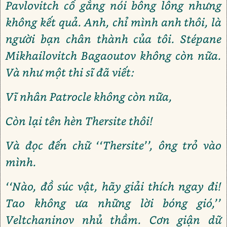
Pavlovitch cố gắng nói bông lông nhưng
không kết quả. Anh, chỉ mình anh thôi, là
người bạn chân thành của tôi. Stépane
Mikhailovitch Bagaoutov không còn nữa.
Và như một thi sĩ đã viết:
Vĩ nhân Patrocle không còn nữa,
Còn lại tên hèn Thersite thôi!
Và đọc đến chữ ‘‘Thersite’’, ông trỏ vào
mình.
‘‘Nào, đồ súc vật, hãy giải thích ngay đi!
Tao không ưa những lời bóng gió,’’
Veltchaninov nhủ thầm. Cơn giận dữ