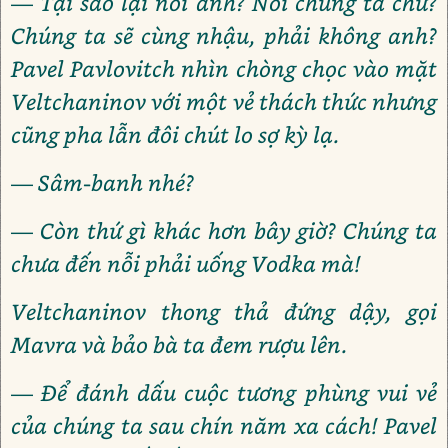
— Tại sao lại nói anh? Nói chúng ta chứ?
Chúng ta sẽ cùng nhậu, phải không anh?
Pavel Pavlovitch nhìn chòng chọc vào mặt
Veltchaninov với một vẻ thách thức nhưng
cũng pha lẫn đôi chút lo sợ kỳ lạ.
— Sâm-banh nhé?
— Còn thứ gì khác hơn bây giờ? Chúng ta
chưa đến nỗi phải uống Vodka mà!
Veltchaninov thong thả đứng dậy, gọi
Mavra và bảo bà ta đem rượu lên.
— Để đánh dấu cuộc tương phùng vui vẻ
của chúng ta sau chín năm xa cách! Pavel