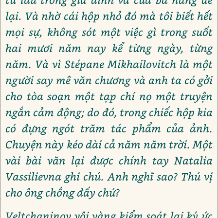
lại. Và nhờ cái hộp nhỏ đó mà tôi biết hết
mọi sự, không sót một việc gì trong suốt
hai mươi năm nay kể từng ngày, từng
năm. Và vì Stépane Mikhailovitch là một
người say mê văn chương và anh ta có gởi
cho tòa soạn một tạp chí nọ một truyện
ngắn cảm động; do đó, trong chiếc hộp kia
có đựng ngót trăm tác phẩm của ảnh.
Chuyện này kéo dài cả năm năm trời. Một
vài bài văn lại được chính tay Natalia
Vassilievna ghi chú. Anh nghĩ sao? Thú vị
cho ông chồng đấy chứ?
Veltchaninov vội vàng kiểm soát lại ký ức