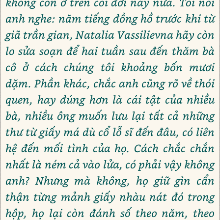
không còn ở trên cõi đời này nữa. Tôi nói
anh nghe: năm tiếng đồng hồ trước khi từ
giã trần gian, Natalia Vassilievna hãy còn
lo sửa soạn để hai tuần sau đến thăm bà
cô ở cách chúng tôi khoảng bốn mươi
dặm. Phần khác, chắc anh cũng rõ về thói
quen, hay đúng hơn là cái tật của nhiều
bà, nhiều ông muốn lưu lại tất cả những
thư từ giấy má dù cổ lỗ sĩ đến đâu, có liên
hệ đến mối tình của họ. Cách chắc chắn
nhất là ném cả vào lửa, có phải vậy không
anh? Nhưng mà không, họ giữ gìn cẩn
thận từng mảnh giấy nhàu nát đó trong
hộp, họ lại còn đánh số theo năm, theo