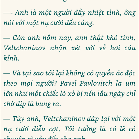
—- Anh là một người đầy nhiệt tình, ông
nói với một nụ cười đểu cáng.
— Còn anh hôm nay, anh thật khó tính,
Veltchaninov nhận xét với vẻ hơi cáu
kỉnh.
— Và tại sao tôi lại không có quyền ác độc
theo mọi người? Pavel Pavlovitch la um
lên như một chiếc lò xò bị nén lâu ngày chỉ
chờ dịp là bung ra.
— Tùy anh, Veltchaninov đáp lại với một
nụ cười diễu cợt. Tôi tưởng là có lẽ có
chuyện gì xảy đến cho anh.