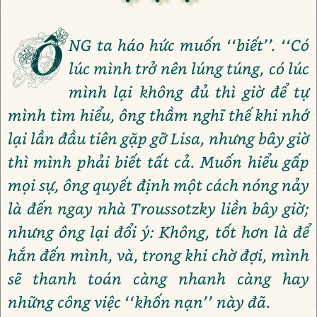
Ô
NG ta háo hức muốn ‘‘biết’’. ‘‘Có
lúc mình trở nên lúng túng, có lúc
mình lại không đủ thì giờ để tự
mình tìm hiểu, ông thầm nghĩ thế khi nhớ
lại lần đầu tiên gặp gỡ Lisa, nhưng bây giờ
thì mình phải biết tất cả. Muốn hiểu gấp
mọi sự, ông quyết định một cách nóng nảy
là đến ngay nhà Troussotzky liền bây giờ;
nhưng ông lại đổi ý: Không, tốt hơn là để
hắn đến mình, và, trong khi chờ đợi, mình
sẽ thanh toán càng nhanh càng hay
những công việc ‘‘khốn nạn’’ này đã.