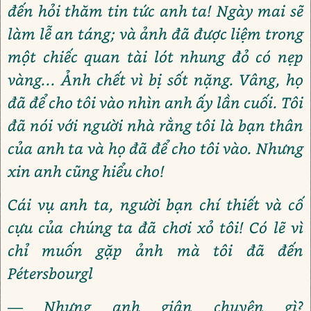
đến hỏi thăm tin tức anh ta! Ngày mai sẽ
làm lễ an táng; và ảnh đã được liệm trong
một chiếc quan tài lót nhung đỏ có nẹp
vàng... Ảnh chết vì bị sốt nặng. Vâng, họ
đã để cho tôi vào nhìn anh ấy lần cuối. Tôi
đã nói với người nhà rằng tôi là bạn thân
của anh ta và họ đã để cho tôi vào. Nhưng
xin anh cũng hiểu cho!
Cái vụ anh ta, người bạn chí thiết và cố
cựu của chúng ta đã chơi xỏ tôi! Có lẽ vì
chỉ muốn gặp ảnh mà tôi đã đến
Pétersbourgl
— Nhưng anh giận chuyện gì?