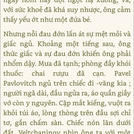
với sức khoẻ đã khá suy nhược, ông cảm
thấy yếu ớt như một đứa bé.
Nhưng nỗi đau đớn lấn át sự mệt mỏi và
giấc ngủ. Khoảng một tiếng sau, ông
thức giấc và sự đau đớn khiến ông phải
nhổm dậy. Mưa đã tạnh; phòng đầy khói
thuốc: chai rưựu đã cạn. Pavel
Pavlovitch ngủ trên chiếc đi -văng kia ;
người ngã dài, đầu ngửa ra, áo quần giầy
vớ còn y nguyên. Cặp mắt kiếng, vuột ra
khỏi túi áo, lòng thòng trên đầu sợi chỉ
tơ, gần chấm sàn. Chiếc nón lăn dưới
đất. Veltchaninov nhìn ông ta với một