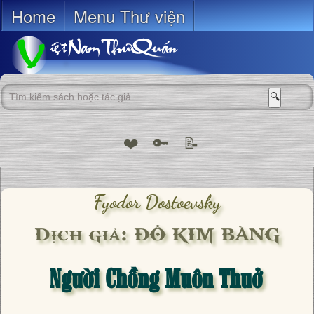
Home
Menu Thư viện
🔍
❤️
🔑
📝
Fyodor Dostoevsky
Dịch giả: ĐỖ KIM BÀNG
Người Chồng Muôn Thuở