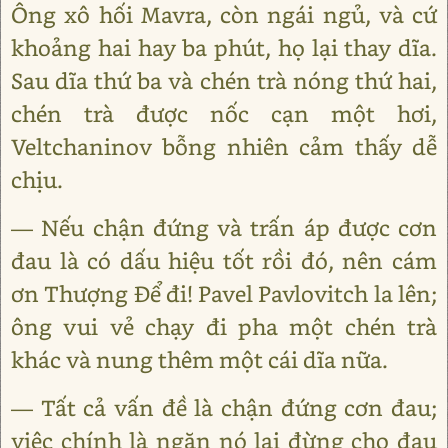
Ông xô hối Mavra, còn ngái ngủ, và cứ
khoảng hai hay ba phút, họ lại thay dĩa.
Sau dĩa thứ ba và chén trà nóng thứ hai,
chén trà được nốc cạn một hơi,
Veltchaninov bỗng nhiên cảm thấy dễ
chịu.
— Nếu chận đứng và trấn áp được cơn
đau là có dấu hiệu tốt rồi đó, nên cám
ơn Thượng Để đi! Pavel Pavlovitch la lên;
ông vui vẻ chạy đi pha một chén trà
khác và nung thêm một cái dĩa nữa.
— Tất cả vấn đề là chận đứng cơn đau;
việc chính là ngăn nó lại đừng cho đau