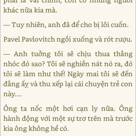
khác nữa kia mà.
— Tuy nhiên, anh đã để cho bị lôi cuốn.
Pavel Pavlovitch ngồi xuống và rót rượu.
— Anh tuởng tôi sẽ chịu thua thằng
nhóc đó sao? Tôi sẽ nghiền nát nó ra, đó
tôi sẽ làm như thế! Ngày mai tôi sẽ đến
đằng ấỵ và thu xếp lại cái chuyện trẻ con
này....
Ông ta nốc một hơi cạn ly nữa. Ông
hành động với một sự trơ trẽn mà trước
kia ông không hề có.