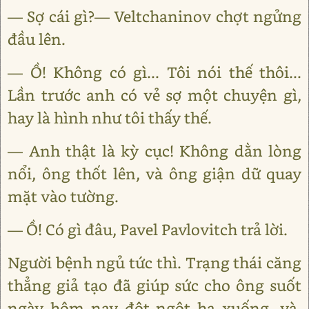
— Sợ cái gì?— Veltchaninov chợt ngửng
đầu lên.
— Ồ! Không có gì... Tôi nói thế thôi...
Lần trước anh có vẻ sợ một chuyện gì,
hay là hình như tôi thấy thế.
— Anh thật là kỳ cục! Không dằn lòng
nổi, ông thốt lên, và ông giận dữ quay
mặt vào tường.
— Ồ! Có gì đâu, Pavel Pavlovitch trả lời.
Người bệnh ngủ tức thì. Trạng thái căng
thẳng giả tạo đã giúp sức cho ông suốt
ngày hôm nay đột ngột hạ xuống, và,