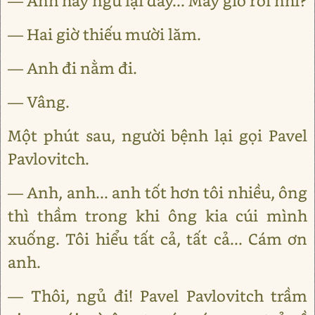
— Anh hãy ngủ lại đây... Mấy giờ rồi nhỉ?
— Hai giờ thiếu mười lăm.
— Anh đi nằm đi.
— Vâng.
Một phút sau, người bệnh lại gọi Pavel
Pavlovitch.
— Anh, anh... anh tốt hơn tôi nhiều, ông
thì thầm trong khi ông kia cúi mình
xuống. Tôi hiểu tất cả, tất cả... Cám ơn
anh.
— Thôi, ngủ đi! Pavel Pavlovitch trầm