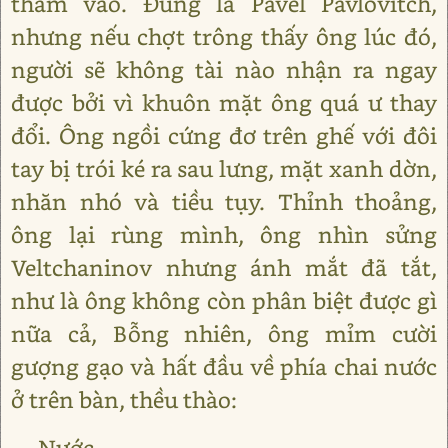
thấm vào. Đúng là Pavel Pavlovitch,
nhưng nếu chợt trông thấy ông lúc đó,
người sẽ không tài nào nhận ra ngay
được bởi vì khuôn mặt ông quá ư thay
đổi. Ông ngồi cứng đơ trên ghế với đôi
tay bị trói ké ra sau lưng, mặt xanh dờn,
nhăn nhó và tiều tụy. Thỉnh thoảng,
ông lại rùng mình, ông nhìn sửng
Veltchaninov nhưng ánh mắt đã tắt,
như là ông không còn phân biệt được gì
nữa cả, Bỗng nhiên, ông mỉm cười
gượng gạo và hất đầu về phía chai nước
ở trên bàn, thều thào:
— Nước...