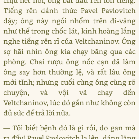
chịu hết nổi, ông bắt đầu rên lớn tiếng.
Tiếng rên đánh thức Pavel Pavlovitch
dậy; ông này ngồi nhổm trên đi-văng
như thế trong chốc lát, kinh hoàng lắng
nghe tiếng rên rỉ của Veltchaninov. Ông
sợ hãi nhìn ông kia chạy băng qua các
phòng. Chai rượu ông nốc cạn đã làm
ông say hơn thường lệ, và rất lâu ông
mới tỉnh; nhưng cuối cùng ông cũng rõ
chuyện, và vội vã chạy đến
Veltchaninov, lúc đó gần như không còn
đủ sức để trả lời nữa.
— Tôi biết bệnh đó là gì rồi, do gan mà
ra đấy! Pavel Pavlovitch la lên, dáng lăng