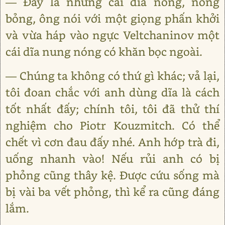
— Đây là những cái dĩa nóng, nóng
bỏng, ông nói với một giọng phấn khởi
và vừa háp vào ngực Veltchaninov một
cái dĩa nung nóng có khăn bọc ngoài.
— Chúng ta không có thứ gì khác; vả lại,
tôi đoan chắc với anh dùng dĩa là cách
tốt nhất đấy; chính tôi, tôi đã thử thí
nghiệm cho Piotr Kouzmitch. Có thể
chết vì cơn đau đấy nhé. Anh hớp trà đi,
uống nhanh vào! Nếu rủi anh có bị
phỏng cũng thây kệ. Được cứu sống mà
bị vài ba vết phỏng, thì kể ra cũng đáng
lắm.