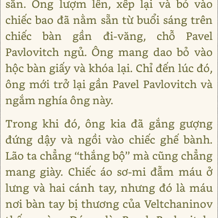
sẵn. Ông lượm lên, xếp lại và bỏ vào
chiếc bao đã nằm sẵn từ buổi sáng trên
chiếc bàn gần đi-văng, chỗ Pavel
Pavlovitch ngủ. Ông mang dao bỏ vào
hộc bàn giấy và khóa lại. Chỉ đến lúc đó,
ông mới trở lại gần Pavel Pavlovitch và
ngắm nghía ông này.
Trong khi đó, ông kia đã gắng gượng
đứng dậy và ngồi vào chiếc ghế bành.
Lão ta chẳng ‘‘thắng bộ’’ mà cũng chẳng
mang giày. Chiếc áo sơ-mi đẫm máu ở
lưng và hai cánh tay, nhưng đó là máu
nơi bàn tay bị thương của Veltchaninov