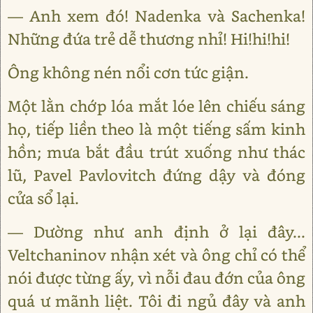
— Anh xem đó! Nadenka và Sachenka!
Những đứa trẻ dễ thương nhỉ! Hi!hi!hi!
Ông không nén nổi cơn tức giận.
Một lằn chớp lóa mắt lóe lên chiếu sáng
họ, tiếp liền theo là một tiếng sấm kinh
hồn; mưa bắt đầu trút xuống như thác
lũ, Pavel Pavlovitch đứng dậy và đóng
cửa sổ lại.
— Dường như anh định ở lại đây...
Veltchaninov nhận xét và ông chỉ có thể
nói được từng ấy, vì nỗi đau đớn của ông
quá ư mãnh liệt. Tôi đi ngủ đây và anh