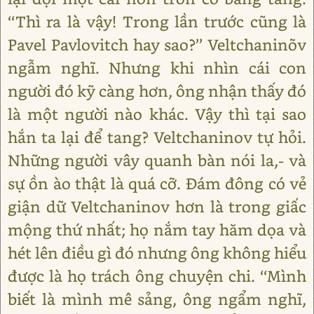
‘‘Thì ra là vậy! Trong lần trước cũng là
Pavel Pavlovitch hay sao?’’ Veltchaninõv
ngẫm nghĩ. Nhưng khi nhìn cái con
người đó kỹ càng hơn, ông nhận thấy đó
là một người nào khác. Vậy thì tại sao
hắn ta lại để tang? Veltchaninov tự hỏi.
Những người vây quanh bàn nói la,- và
sự ồn ào thật là quá cỡ. Đám đông có vẻ
giận dữ Veltchaninov hơn là trong giấc
mộng thứ nhất; họ nắm tay hăm dọa và
hét lên điều gì đó nhưng ông không hiểu
được là họ trách ông chuyện chi. ‘‘Mình
biết là mình mê sảng, ông ngẩm nghĩ,