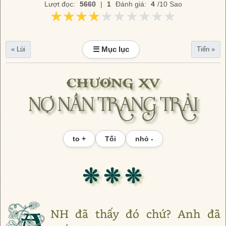
Lượt đọc:
5660
|
1
Đánh giá:
4
/10 Sao
★★★★★★★★★★
★★★★★★★★★★
☰ Mục lục
« Lùi
Tiến »
CHƯƠNG XV
NỢ NẦN TRANG TRẢI
to +
Tối
nhỏ -
❊ ❊ ❊
A
NH đã thấy đó chứ? Anh đã