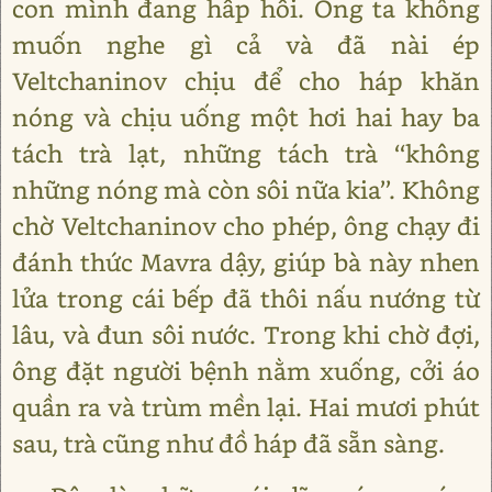
con mình đang hấp hối. Ông ta không
muốn nghe gì cả và đã nài ép
Veltchaninov chịu để cho háp khăn
nóng và chịu uống một hơi hai hay ba
tách trà lạt, những tách trà ‘‘không
những nóng mà còn sôi nữa kia’’. Không
chờ Veltchaninov cho phép, ông chạy đi
đánh thức Mavra dậy, giúp bà này nhen
lửa trong cái bếp đã thôi nấu nướng từ
lâu, và đun sôi nước. Trong khi chờ đợi,
ông đặt người bệnh nằm xuống, cởi áo
quần ra và trùm mền lại. Hai mươi phút
sau, trà cũng như đồ háp đã sẵn sàng.