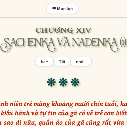
☰ Mục lục
CHƯƠNG XIV
SACHENKA VÀ NADENKA (1)
to +
Tối
nhỏ -
❊ ❊ ❊
anh niên trẻ măng khoảng mười chín tuổi, hay
iêu hãnh và tự tin của gã có vẻ trẻ con biế
 sao đi nữa, quần áo của gã cũng rất vừa 