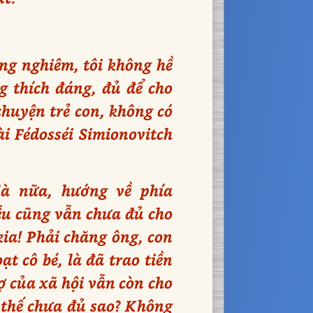
ang nghiêm, tôi không hề
g thích đáng, đủ để cho
 chuyện trẻ con, không có
ài Fédosséi Simionovitch
là nữa, hướng về phía
iễu cũng vẫn chưa đủ cho
kia! Phải chăng ông, con
t cô bé, là đã trao tiền
ợ của xã hội vẫn còn cho
 thế chưa đủ sao? Không