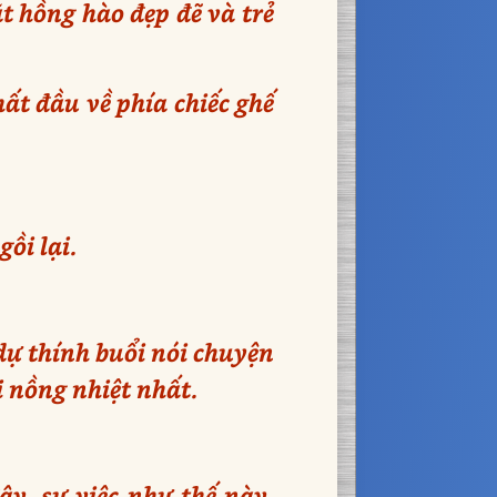
t hồng hào đẹp đẽ và trẻ
ất đầu về phía chiếc ghế
ồi lại.
dự thính buổi nói chuyện
i nồng nhiệt nhất.
ây, sự việc như thế này.