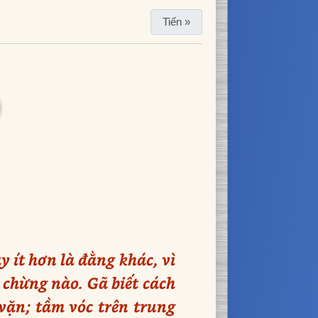
Tiến »
 ít hơn là đằng khác, vì
t chừng nào. Gã biết cách
vặn; tầm vóc trên trung