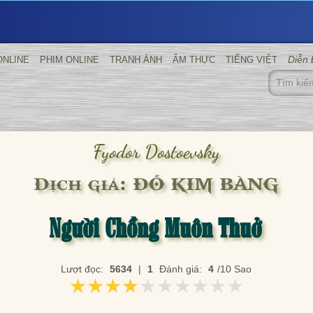
Diễn
ONLINE
PHIM ONLINE
TRANH ẢNH
ẨM THỰC
TIẾNG VIỆT
Fyodor Dostoevsky
Dịch giả: ĐỖ KIM BÀNG
Người Chồng Muôn Thuở
Lượt đọc:
5634
|
1
Đánh giá:
4
/10 Sao
★★★★★★★★★★
★★★★★★★★★★