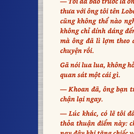
— Tôi đã báo trước là ôn
thưa với ông tôi tên Lob
cũng không thể nào ngh
không chỉ dính dáng đến
mà ông đã lì lợm theo 
chuyện rồi.
Gã nói lua lua, không hở
quan sát một cái gì.
— Khoan đã, ông bạn trẻ
chận lại ngay.
— Lúc khác, có lẽ tôi đ
thỏa thuận điểm này: ch
nay đây khi tặng chiếc 