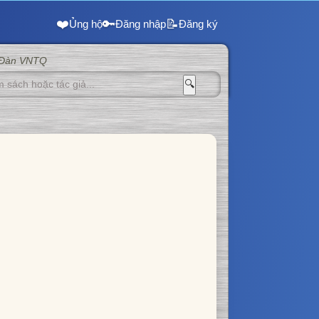
❤️
🔑
📝
Ủng hộ
Đăng nhập
Đăng ký
 Đàn VNTQ
🔍