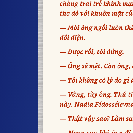
chàng trai trẻ khinh mạ
thơ đó với khuôn mặt c
— Mời ông ngồi luôn thể
đối diện.
— Được rồi, tôi đứng.
— Ông sẽ mệt. Còn ông, ô
— Tôi không có lý do gì đ
— Vâng, tùy ông. Thú th
này. Nadia Fédosséievna 
— Thật vậy sao? Làm sao
— Ngay sau khi ông đi. 