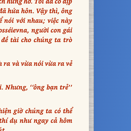
ch hững hờ. Tôi đã có dịp
 đã hứa hôn. Vậy thì, ông
 nói với nhau; việc này
osséievna, người con gái
đề tài cho chúng ta trò
h ra và vừa nói vừa ra vẻ
. Nhưng, ‘‘ông bạn trẻ’’
hiện giờ chúng ta có thể
à thí dụ như ngay cả hôm
út.