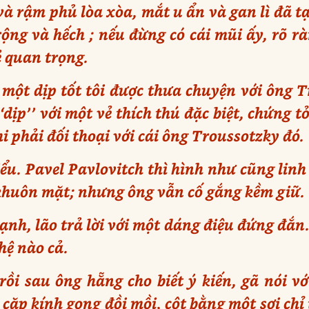
 và rậm phủ lòa xòa, mắt u ẩn và gan lì đã 
 rộng và hếch ; nếu đừng có cái mũi ấy, rõ r
ẻ quan trọng.
 một dịp tốt tôi được thưa chuyện với ông 
dịp’’ với một vẻ thích thú đặc biệt, chứng t
hi phải đối thoại với cái ông Troussotzky đó.
ểu. Pavel Pavlovitch thì hình như cũng linh
 khuôn mặt; nhưng ông vẫn cố gắng kềm giữ.
nh, lão trả lời với một dáng điệu đứng đắn. 
 hệ nào cả.
ồi sau ông hẵng cho biết ý kiến, gã nói v
cặp kính gọng đồi mồi, cột bằng một sợi chỉ