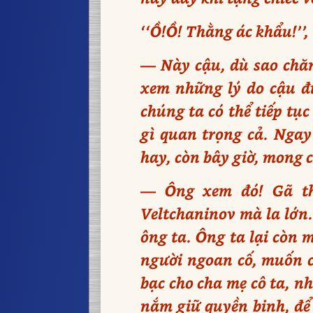
‘‘Ồ!Ồ! Thằng ác khẩu!’’
— Này cậu, dù sao chăng
xem những lý do cậu đư
chúng ta có thể tiếp tục
gì quan trọng cả. Ngay 
hay, còn bây giờ, mong c
— Ông xem đó! Gã tha
Veltchaninov mà la lớn.
ông ta. Ông ta lại còn 
người ngoan cố, muốn ch
bạc cho cha mẹ cô ta, n
nắm giữ quyền binh, để