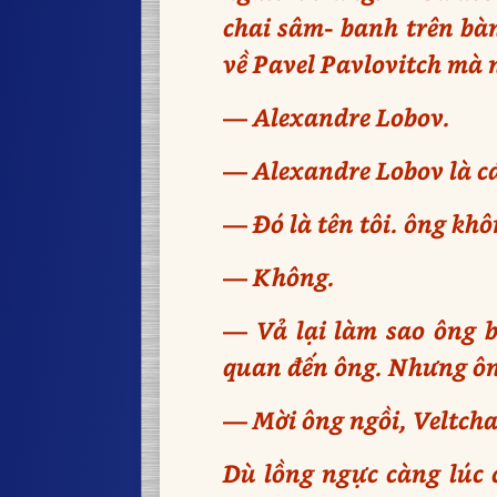
chai sâm- banh trên bà
về Pavel Pavlovitch mà 
— Alexandre Lobov.
— Alexandre Lobov là cá
— Đó là tên tôi. ông khôn
— Không.
— Vả lại làm sao ông b
quan đến ông. Nhưng ông
— Mời ông ngồi, Veltchan
Dù lồng ngực càng lúc 