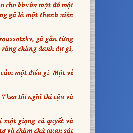
tạo cho khuôn mặt đó một
àng gã là một thanh niên
Troussotzkv, gã gằn từng
ỏ rằng chẳng danh dự gì,
 cảm một điều gì. Một vẻ
Theo tôi nghĩ thì cậu và
ới một giọng cả quyết và
 tơ và chăm chú quan sát