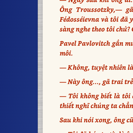
Ông Troussotzky,— g
Fédosséievna và tôi đã 
sàng nghe theo tôi chứ? 
Pavel Pavlovitch gần mu
môi.
— Không, tuyệt nhiên là
— Này ông..., gã trai tr
— Tôi không biết là tôi
thiết nghĩ chúng ta chẳn
Sau khi nói xong, ông c