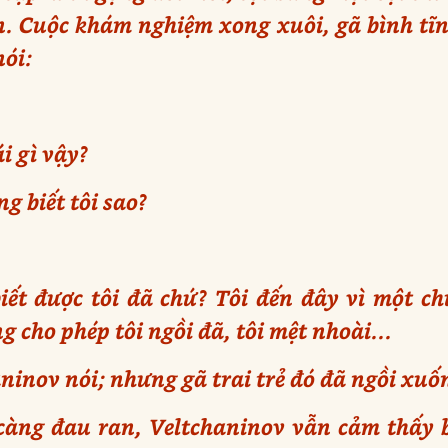
n. Cuộc khám nghiệm xong xuôi, gã bình tĩn
nói:
i gì vậy?
g biết tôi sao?
iết được tôi đã chứ? Tôi đến đây vì một ch
 cho phép tôi ngồi đã, tôi mệt nhoài...
inov nói; nhưng gã trai trẻ đó đã ngồi xuống
càng đau ran, Veltchaninov vẫn cảm thấy b