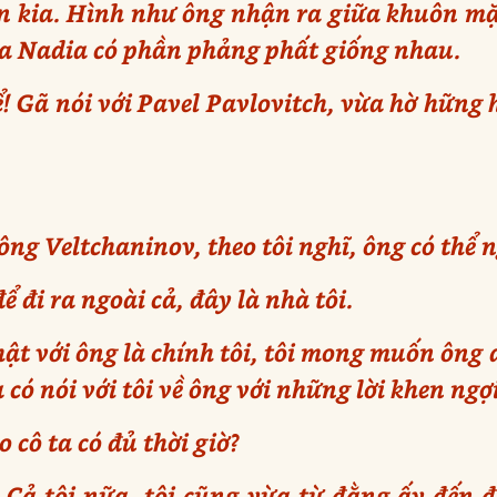
n kia. Hình như ông nhận ra giữa khuôn mặ
ủa Nadia có phần phảng phất giống nhau.
! Gã nói với Pavel Pavlovitch, vừa hờ hững h
ng Veltchaninov, theo tôi nghĩ, ông có thể ng
ể đi ra ngoài cả, đây là nhà tôi.
ật với ông là chính tôi, tôi mong muốn ông 
có nói với tôi về ông với những lời khen ngợ
 cô ta có đủ thời giờ?
Cả tôi nữa, tôi cũng vừa từ đằng ấy đến đ