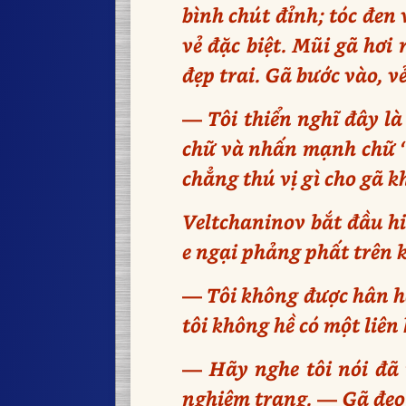
bình chút đỉnh; tóc đen
vẻ đặc biệt. Mũi gã hơi
đẹp trai. Gã bước vào, v
— Tôi thiển nghĩ đây là
chữ và nhấn mạnh chữ ‘‘
chẳng thú vị gì cho gã k
Veltchaninov bắt đầu hi
e ngại phảng phất trên
— Tôi không được hân hạ
tôi không hề có một liên
— Hãy nghe tôi nói đã r
nghiêm trang. — Gã đeo 