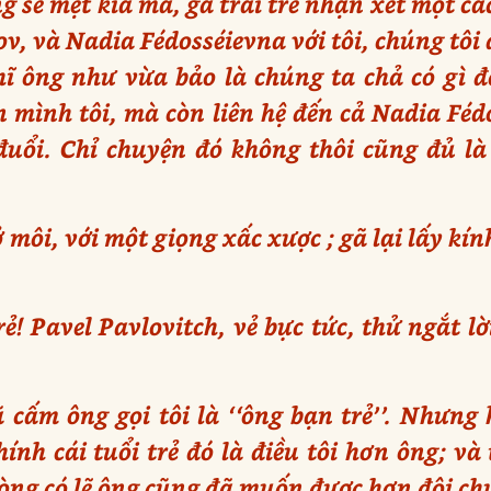
g sẽ mệt kia mà, gã trai trẻ nhận xét một cá
ov, và Nadia Fédosséievna với tôi, chúng tôi
ĩ ông như vừa bảo là chúng ta chả có gì để
 mình tôi, mà còn liên hệ đến cả Nadia Féd
đuổi. Chỉ chuyện đó không thôi cũng đủ là 
 môi, với một giọng xấc xược ; gã lại lấy kín
! Pavel Pavlovitch, vẻ bực tức, thử ngắt lời
ã cấm ông gọi tôi là ‘‘ông bạn trẻ’’. Nhưng 
ính cái tuổi trẻ đó là điều tôi hơn ông; v
vòng có lẽ ông cũng đã muốn được hơn đôi ch