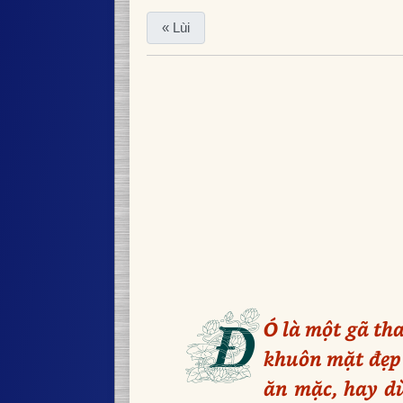
« Lùi
Đ
Ó là một gã th
khuôn mặt đẹp k
ăn mặc, hay dù