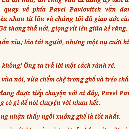
ã quay về phía Pavel Pavlovitch vẫn đ
yêu nhau từ lâu và chúng tôi đã giao ước c
Gã thong thả nói, giọng rít lên giữa kẻ răng.
ốn xỉu; lão tái người, nhưng một nụ cười hi
 không! Ông ta trả lời một cách rành rẽ.
ẻ vừa nói, vừa chểm chệ trong ghế và tréo châ
 đang được tiếp chuyện với ai đây, Pavel Pav
g có gì để nói chuyện với nhau hết.
ũng nhận thấy ngồi xuống ghế là tốt nhất.