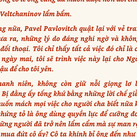
, Veltchaninov lẩm bẩm.
 nữa, Pavel Pavlovitch quật lại với vẻ tr
a ra, những lý do đáng nghi ngờ và khôn
 đối thoại. Tôi chỉ thấy tất cả việc đó chỉ là
ngày mai, tôi sẽ trình việc này lại cho Ng
ậu để cho tôi yên.
nh niên, không còn giữ nỗi giọng lơ 
 Bị đằng ấy tống khứ bằng những lời chế g
muốn mách mọi việc cho người cha biết nữa 
ứng tỏ là ông dùng quyền lực để cưỡng đoạ
hững người đã trở nên lẩm cẩm mà sự man r
 mua đứt cô ấy? Cô ta khinh bỉ ông đến như