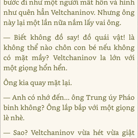
bước đi như một người mất hồn và hình
như quên hẳn Veltchaninov. Nhưng ông
này lại một lần nữa nắm lấy vai ông.
— Biết không đồ say! đồ quái vật! là
không thể nào chôn con bé nếu không
có mặt mầy? Veltchaninov la lớn với
một giọng hổn hển.
Ông kia quay mặt lại.
— Anh có nhớ đến... ông Trung úy Pháo
binh không? Ông lắp bắp với một giọng
lè nhè.
— Sao? Veltchaninov vừa hét vừa giật