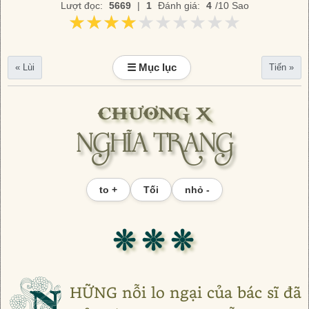
Lượt đọc:
5669
|
1
Đánh giá:
4
/10 Sao
★★★★★★★★★★
★★★★★★★★★★
☰ Mục lục
« Lùi
Tiến »
CHƯƠNG X
NGHĨA TRANG
to +
Tối
nhỏ -
❊ ❊ ❊
N
HỮNG nỗi lo ngại của bác sĩ đã