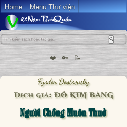
Home
Menu Thư viện
🔍
❤️
🔑
📝
Fyodor Dostoevsky
Dịch giả: ĐỖ KIM BÀNG
Người Chồng Muôn Thuở