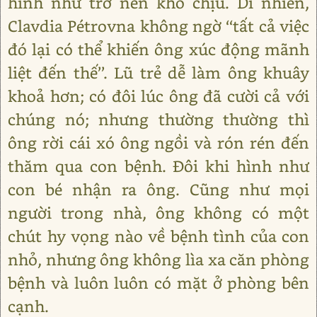
hình như trở nên khó chịu. Dĩ nhiên,
Clavdia Pétrovna không ngờ ‘‘tất cả việc
đó lại có thể khiến ông xúc động mãnh
liệt đến thế’’. Lũ trẻ dễ làm ông khuây
khoả hơn; có đôi lúc ông đã cười cả với
chúng nó; nhưng thường thường thì
ông rời cái xó ông ngồi và rón rén đến
thăm qua con bệnh. Đôi khi hình như
con bé nhận ra ông. Cũng như mọi
người trong nhà, ông không có một
chút hy vọng nào về bệnh tình của con
nhỏ, nhưng ông không lìa xa căn phòng
bệnh và luôn luôn có mặt ở phòng bên
cạnh.