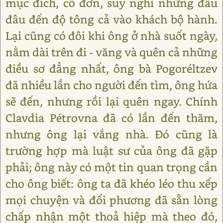
mục đích, cô đơn, suy nghĩ những đâu
đâu đến độ tông cả vào khách bộ hành.
Lại cũng có đôi khi ông ở nhà suốt ngày,
nằm dài trên đi - văng và quên cả những
điều sơ đẳng nhất, ông bà Pogoréltzev
đã nhiều lần cho người đến tìm, ông hứa
sẽ đến, nhưng rồi lại quên ngay. Chính
Clavdia Pétrovna đã có lần đến thăm,
nhưng ông lại vắng nhà. Đó cũng là
trường hợp mà luật sư của ông đã gặp
phải; ông này có một tin quan trọng cần
cho ông biết: ông ta đã khéo léo thu xếp
mọi chuyện và đối phương đã sẵn lòng
chấp nhận một thoả hiệp mà theo đó,