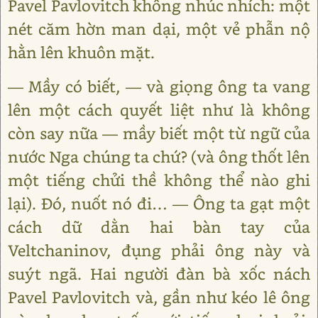
Pavel Pavlovitch không nhúc nhích: một
nét căm hờn man dại, một vẻ phẫn nộ
hằn lên khuôn mặt.
— Mầy có biết, — và giọng ông ta vang
lên một cách quyết liệt như là không
còn say nữa — mầy biết một từ ngữ của
nước Nga chúng ta chứ? (và ông thốt lên
một tiếng chửi thề không thể nào ghi
lại). Đó, nuốt nó đi… — Ông ta gạt một
cách dữ dằn hai bàn tay của
Veltchaninov, đụng phải ông này và
suýt ngã. Hai người đàn bà xốc nách
Pavel Pavlovitch và, gần như kéo lê ông