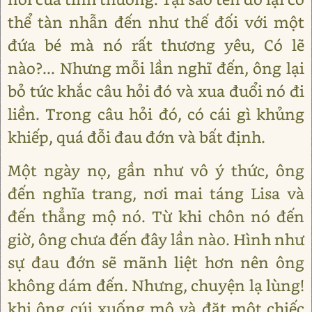
thể tàn nhẫn đến như thế đối với một
đứa bé mà nó rất thương yêu, Có lẽ
nào?... Nhưng mỗi lần nghĩ đến, ông lại
bỏ tức khắc câu hỏi đó và xua đuổi nó đi
liền. Trong câu hỏi đó, có cái gì khủng
khiếp, quá đỗi đau đớn và bất định.
Một ngày nọ, gần như vô ý thức, ông
đến nghĩa trang, nơi mai táng Lisa và
đến thẳng mộ nó. Từ khi chôn nó đến
giờ, ông chưa đến đây lần nào. Hình như
sự đau đớn sẽ mãnh liệt hơn nên ông
không dám đến. Nhưng, chuyện lạ lùng!
khi ông cúi xuống mộ và đặt một chiếc