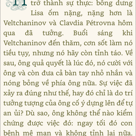
trở thành sự thực: bỗng dưng
Lisa ốm nặng, nặng hơn là
Veltchaninov và Clavdia Pétrovna hôm
qua đã tưởng. Buổi sáng khi
Veltchaninov đến thăm, cơn sốt làm nó
tiều tụy, nhưng nó hãy còn tỉnh táo. Về
sau, ông quả quyết là lúc đó, nó cười với
ông và còn đưa cả bàn tay nhỏ nhắn và
nóng bỏng về phía ông nữa. Sự việc đã
xảy ra đúng như thế, hay đó chỉ là do trí
tưởng tượng của ông cố ý dựng lên để tự
an ủi? Dù sao, ông không thể nào kiểm
chứng được việc đó: ngay tối đó con
bệnh mê man và không tỉnh lại nữa.