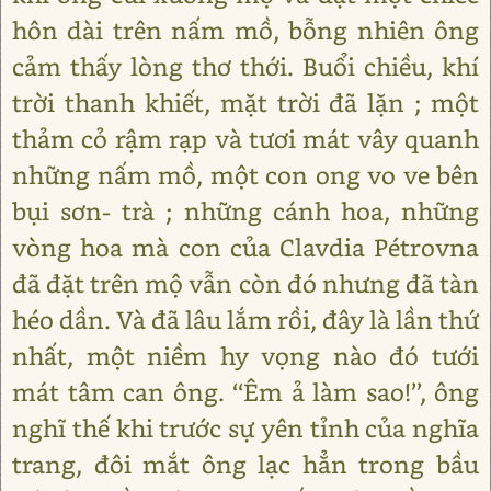
hôn dài trên nấm mồ, bỗng nhiên ông
cảm thấy lòng thơ thới. Buổi chiều, khí
trời thanh khiết, mặt trời đã lặn ; một
thảm cỏ rậm rạp và tươi mát vây quanh
những nấm mồ, một con ong vo ve bên
bụi sơn- trà ; những cánh hoa, những
vòng hoa mà con của Clavdia Pétrovna
đã đặt trên mộ vẫn còn đó nhưng đã tàn
héo dần. Và đã lâu lắm rồi, đây là lần thứ
nhất, một niềm hy vọng nào đó tưới
mát tâm can ông. ‘‘Êm ả làm sao!’’, ông
nghĩ thế khi trước sự yên tỉnh của nghĩa
trang, đôi mắt ông lạc hẳn trong bầu