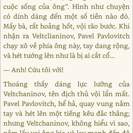
cuộc sống của ông’’. Hình như chuyện
có dính dáng đến một số tiền nào đó.
Mấy bà, rất hoảng hốt, vội rão bước. Khi
nhận ra Veltclianinov, Pavel Pavlovitch
chạy xô về phía ông này, tay dang rộng,
và hét tướng lên như là bị ai cắt cổ...
— Anh! Cứu tôi với!
Thoáng thấy dáng lực lưỡng của
Veltchaninov, tên địch thủ vội lẩn mất.
Pavel Pavlovitch, hể hả, quay vung nắm
tay và hét lên một tiếng kêu đắc thắng;
nhưng Veltchaninov, không hiểu vì sao,
nắm lấy vai ông kia và lay mạnh đến độ