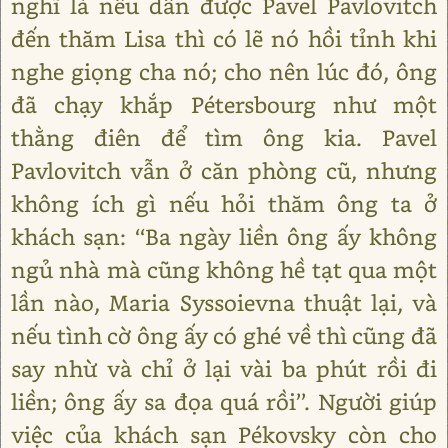
nghĩ là nếu dẫn được Pavel Pavlovitch
đến thăm Lisa thì có lẽ nó hồi tỉnh khi
nghe giọng cha nó; cho nên lúc đó, ông
đã chạy khắp Pétersbourg như một
thằng điên để tìm ông kia. Pavel
Pavlovitch vẫn ở căn phòng cũ, nhưng
không ích gì nếu hỏi thăm ông ta ở
khách sạn: ‘‘Ba ngày liền ông ấy không
ngủ nhà mà cũng không hề tạt qua một
lần nào, Maria Syssoievna thuật lại, và
nếu tình cờ ông ấy có ghé về thì cũng đã
say nhừ và chỉ ở lại vài ba phút rồi đi
liền; ông ấy sa đọa quá rồi’’. Người giúp
việc của khách sạn Pékovsky còn cho