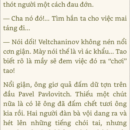
thót người một cách đau đớn.
— Cha nó đó!... Tìm hắn ta cho việc mai
táng đi...
— Nói dối! Veltchaninov không nén nổi
cơn giận. Mày nói thế là vì ác khẩu... Tao
biết rõ là mầy sẽ đem việc đó ra ‘‘chơi’’
tao!
Nổi giận, ông giơ quả đấm dữ tợn trên
đầu Pavel Pavlovitch. Thiếu một chút
nữa là có lẽ ông đã đấm chết tươi ông
kia rồi. Hai người đàn bà vội dang ra và
hét lên những tiếng chói tai, nhưng