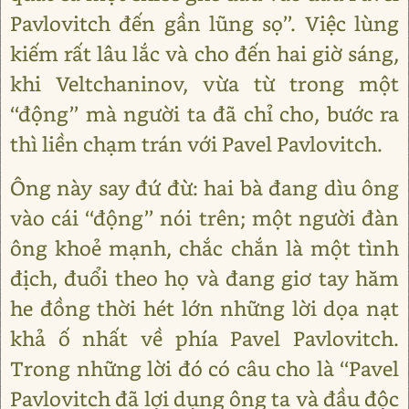
Pavlovitch đến gần lũng sọ’’. Việc lùng
kiếm rất lâu lắc và cho đến hai giờ sáng,
khi Veltchaninov, vừa từ trong một
‘‘động’’ mà người ta đã chỉ cho, bước ra
thì liền chạm trán với Pavel Pavlovitch.
Ông này say đứ đừ: hai bà đang dìu ông
vào cái ‘‘động’’ nói trên; một người đàn
ông khoẻ mạnh, chắc chắn là một tình
địch, đuổi theo họ và đang giơ tay hăm
he đồng thời hét lớn những lời dọa nạt
khả ố nhất về phía Pavel Pavlovitch.
Trong những lời đó có câu cho là ‘‘Pavel
Pavlovitch đã lợi dụng ông ta và đầu độc