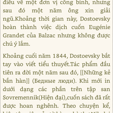
điều về một đơn vị công binh, nhưng
sau đó một năm ông xin giải
ngũ.Khoảng thời gian này, Dostoevsky
hoàn thành việc dịch cuốn Eugénie
Grandet của Balzac nhưng không được
chú ý lắm.
Khoảng cuối năm 1844, Dostoevsky bắt
tay vào viết tiểu thuyết.Tác phẩm đầu
tiên ra đời một năm sau đó, [[Những kẻ
bần hàn]] (Бедные люди). Khi mới in
dưới dạng các phần trên tập san
Sovremennik(Hiện đại),cuốn sách đã rất
được hoan nghênh. Theo chuyện kể,