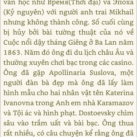
văn học như Время(Thời đại) và Эпоха
(Kỷ nguyên) với người anh trai Mikhail
nhưng không thành công. Số cuối cùng
bị hủy bởi bài tường thuật của nó về
Cuộc nổi dậy tháng Giêng ở Ba Lan năm
1863. Năm đó ông đi du lịch châu Âu và
thường xuyên chơi bạc trong các casino.
Ông đã gặp Apollinaria Suslova, một
người đàn bà đẹp mà ông đã lấy làm
hình mẫu cho hai nhân vật tên Katerina
Ivanovna trong Anh em nhà Karamazov
và Tội ác và hình phạt. Dostoevsky chìm
sâu vào trầm uất và bài bạc. Ông thua
rất nhiều, có câu chuyện kể rằng ông đã