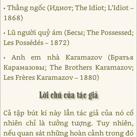
• Thằng ngốc (Идиот; The Idiot; L’Idiot –
1868)
• Lũ người quỷ ám (Бесы; The Possessed;
Les Possédés – 1872)
• Anh em nhà Karamazov (Братья
Карамазовы; The Brothers Karamazov;
Les Frères Karamazov – 1880)
Lời chú của tác giả
Cả tập bút kí này lẫn tác giả của nó cố
nhiên chỉ là tưởng tượng. Tuy nhiên,
nếu quan sát những hoàn cảnh trong đó