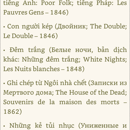
tiếng Anh: Poor Folk; tiếng Pháp: Les
Pauvres Gens – 1846)
• Con người kép (Двойник; The Double;
Le Double – 1846)
• Đêm trắng (Белые ночи, bản dịch
khác: Những đêm trắng; White Nights;
Les Nuits blanches – 1848)
• Ghi chép từ Ngôi nhà chết (Записки из
Мертвого дома; The House of the Dead;
Souvenirs de la maison des morts –
1862)
• Những kẻ tủi nhục (Униженные и