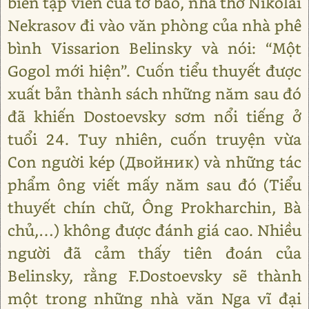
biên tập viên của tờ bào, nhà thơ Nikolai
Nekrasov đi vào văn phòng của nhà phê
bình Vissarion Belinsky và nói: “Một
Gogol mới hiện”. Cuốn tiểu thuyết được
xuất bản thành sách những năm sau đó
đã khiến Dostoevsky sơm nổi tiếng ở
tuổi 24. Tuy nhiên, cuốn truyện vừa
Con người kép (Двойник) và những tác
phẩm ông viết mấy năm sau đó (Tiểu
thuyết chín chữ, Ông Prokharchin, Bà
chủ,…) không được đánh giá cao. Nhiều
người đã cảm thấy tiên đoán của
Belinsky, rằng F.Dostoevsky sẽ thành
một trong những nhà văn Nga vĩ đại