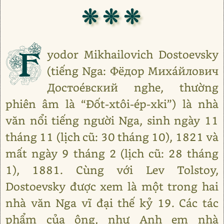
❊ ❊ ❊
F
yodor Mikhailovich Dostoevsky
(tiếng Nga: Фёдор Миха́йлович
Достое́вский nghe, thường
phiên âm là “Đốt-xtôi-ép-xki”) là nhà
văn nổi tiếng người Nga, sinh ngày 11
tháng 11 (lịch cũ: 30 tháng 10), 1821 và
mất ngày 9 tháng 2 (lịch cũ: 28 tháng
1), 1881. Cùng với Lev Tolstoy,
Dostoevsky được xem là một trong hai
nhà văn Nga vĩ đại thế kỷ 19. Các tác
phẩm của ông, như Anh em nhà