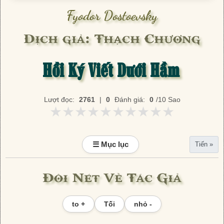
Fyodor Dostoevsky
Dịch giả: Thạch Chương
Hồi Ký Viết Dưới Hầm
Lượt đọc:
2761
|
0
Đánh giá:
0
/10 Sao
★★★★★★★★★★
★★★★★★★★★★
☰ Mục lục
Tiến »
Đôi Nét Về Tác Giả
to +
Tối
nhỏ -