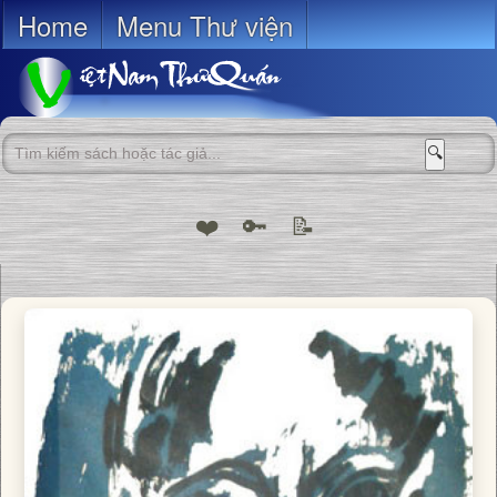
Home
Menu Thư viện
🔍
❤️
🔑
📝